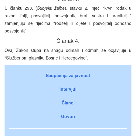
U članku 293. (
Subjekti žalbe
), stavku 2., riječi “krvni rođak u
ravnoj liniji, posvojitelj, posvojenik, brat, sestra i hranitelj ”
zamjenjuju se riječima “roditelj ili dijete i posvojitelj odnosno
posvojenik”.
Članak 4.
Ovaj Zakon stupa na snagu odmah i odmah se objavljuje u
“Službenom glasniku Bosne i Hercegovine”.
Saopćenja za javnost
Intervjui
Članci
Govori