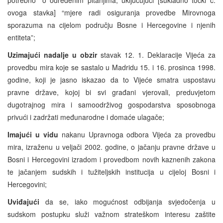
ovoga stavka] “mjere radi osiguranja provedbe Mirovnoga
sporazuma na cijelom području Bosne i Hercegovine i njenih
entiteta”;
Uzimajući nadalje u obzir
stavak 12. 1. Deklaracije Vijeća za
provedbu mira koje se sastalo u Madridu 15. i 16. prosinca 1998.
godine, koji je jasno iskazao da to Vijeće smatra uspostavu
pravne države, kojoj bi svi građani vjerovali, preduvjetom
dugotrajnog mira i samoodrživog gospodarstva sposobnoga
privući i zadržati međunarodne i domaće ulagače;
Imajući u vidu
nakanu Upravnoga odbora Vijeća za provedbu
mira, izraženu u veljači 2002. godine, o jačanju pravne države u
Bosni i Hercegovini izradom i provedbom novih kaznenih zakona
te jačanjem sudskih i tužiteljskih institucija u cijeloj Bosni i
Hercegovini;
Uviđajući
da se, iako mogućnost odbijanja svjedočenja u
sudskom postupku služi važnom strateškom interesu zaštite