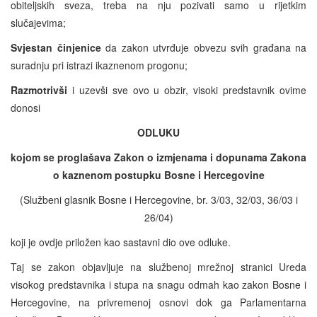
obiteljskih sveza, treba na nju pozivati samo u rijetkim
slučajevima;
Svjestan činjenice
da zakon utvrđuje obvezu svih građana na
suradnju pri istrazi ikaznenom progonu;
Razmotrivši
i uzevši sve ovo u obzir, visoki predstavnik ovime
donosi
ODLUKU
kojom se proglašava Zakon o izmjenama i dopunama Zakona
o kaznenom postupku Bosne i Hercegovine
(Službeni glasnik Bosne i Hercegovine, br. 3/03, 32/03, 36/03 i
26/04)
koji je ovdje priložen kao sastavni dio ove odluke.
Taj se zakon objavljuje na službenoj mrežnoj stranici Ureda
visokog predstavnika i stupa na snagu odmah kao zakon Bosne i
Hercegovine, na privremenoj osnovi dok ga Parlamentarna