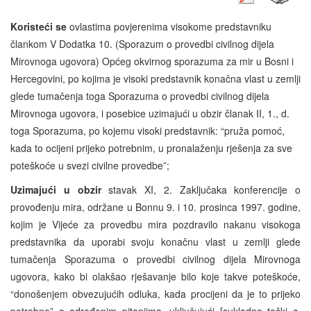
Koristeći se
ovlastima povjerenima visokome predstavniku
člankom V Dodatka 10. (Sporazum o provedbi civilnog dijela
Mirovnoga ugovora) Općeg okvirnog sporazuma za mir u Bosni i
Hercegovini, po kojima je visoki predstavnik konačna vlast u zemlji
glede tumačenja toga Sporazuma o provedbi civilnog dijela
Mirovnoga ugovora, i posebice uzimajući u obzir članak II, 1., d.
toga Sporazuma, po kojemu visoki predstavnik: “pruža pomoć,
kada to ocijeni prijeko potrebnim, u pronalaženju rješenja za sve
poteškoće u svezi civilne provedbe”;
Uzimajući u obzir
stavak XI, 2. Zaključaka konferencije o
provođenju mira, održane u Bonnu 9. i 10. prosinca 1997. godine,
kojim je Vijeće za provedbu mira pozdravilo nakanu visokoga
predstavnika da uporabi svoju konačnu vlast u zemlji glede
tumačenja Sporazuma o provedbi civilnog dijela Mirovnoga
ugovora, kako bi olakšao rješavanje bilo koje takve poteškoće,
“donošenjem obvezujućih odluka, kada procijeni da je to prijeko
potrebno” o određenim pitanjima, uključujući [sukladno točki c.