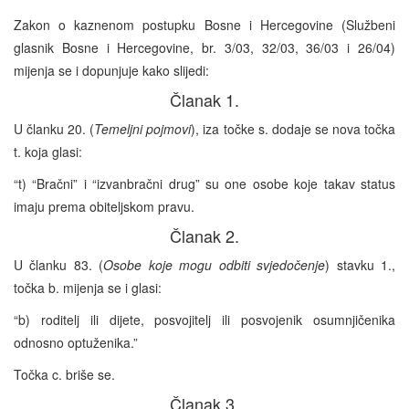
Zakon o kaznenom postupku Bosne i Hercegovine (Službeni
glasnik Bosne i Hercegovine, br. 3/03, 32/03, 36/03 i 26/04)
mijenja se i dopunjuje kako slijedi:
Članak 1.
U članku 20. (
Temeljni pojmovi
), iza točke s. dodaje se nova točka
t. koja glasi:
“t) “Bračni” i “izvanbračni drug” su one osobe koje takav status
imaju prema obiteljskom pravu.
Članak 2.
U članku 83. (
Osobe koje mogu odbiti svjedočenje
) stavku 1.,
točka b. mijenja se i glasi:
“b) roditelj ili dijete, posvojitelj ili posvojenik osumnjičenika
odnosno optuženika.”
Točka c. briše se.
Članak 3.