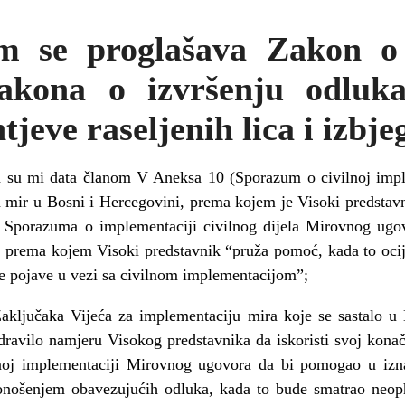
m se proglašava Zakon o
kona o izvršenju odluka
jeve raseljenih lica i izbje
a su mi data
č
lanom V Aneksa 10 (Sporazum o civilnoj impl
 mir u Bosni i Hercegovini, prema kojem je Visoki predstav
 Sporazuma o implementaciji civilnog dijela Mirovnog ugov
ma prema kojem Visoki predstavnik “pru
ž
a pomo
ć
, kada to oc
se pojave u vezi sa civilnom implementacijom”;
aklju
č
aka Vije
ć
a za implementaciju mira koje se sastalo u
dravilo namjeru Visokog predstavnika da iskoristi svoj kona
noj implementaciji Mirovnog ugovora da bi pomogao u izn
onošenjem obavezuju
ć
ih odluka, kada to bude smatrao neop