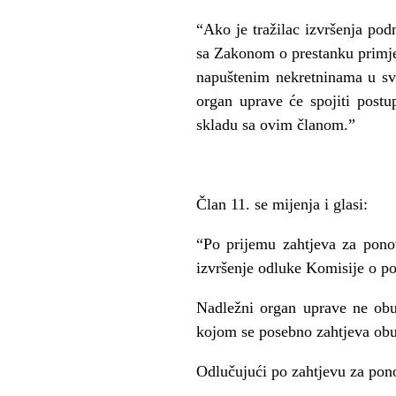
“Ako je tra
ž
ilac izvršenja pod
sa Zakonom o prestanku primj
napuštenim nekretninama u svo
organ uprave
ć
e spojiti post
skladu sa ovim
č
lanom.”
Č
lan 11. se mijenja i glasi:
“Po prijemu zahtjeva za pon
izvršenje odluke Komisije o p
Nadle
ž
ni organ uprave ne obu
kojom se posebno zahtjeva obu
Odlu
č
uju
ć
i po zahtjevu za po