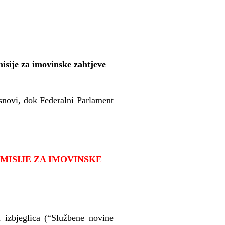
sije za imovinske zahtjeve
snovi, dok Federalni Parlament
MISIJE ZA IMOVINSKE
 izbjeglica (“Slu
ž
bene novine