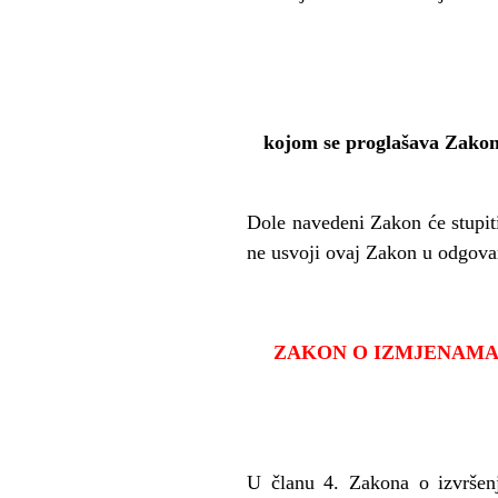
kojom se proglašava Zakon
Dole navedeni Zakon
ć
e stupi
ne usvoji ovaj Zakon u odgova
ZAKON O IZMJENAMA 
U
č
lanu 4. Zakona o izvršenj