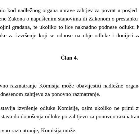
nio kod nadle
ž
nog organa uprave zahtjev za povrat u posjed i
ene Zakona o napuštenim stanovima ili Zakonom o prestanku
jini gra
đ
ana, te ukoliko to lice
naknadno podnese odluku Ko
upke za izvršenje koji se odnose na obje odluke i donijeti z
Č
lan 4.
ovno razmatranje Komisija mo
ž
e obavijestiti nadle
ž
ne organ
odnesenom zahtjevu za ponovno razmatranje.
stavlja izvršenje odluke Komisije, osim ukoliko ne primi z
stava do donošenja odluke po zahtjevu za ponovno razmatran
novno razmatranje, Komisija mo
ž
e: