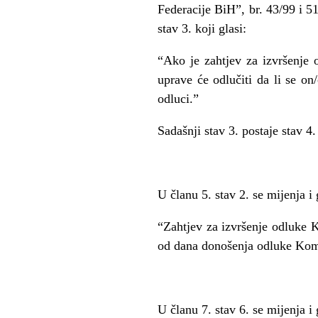
Federacije BiH”, br. 43/99 i 
stav 3. koji glasi:
“Ako je zahtjev za izvršenje 
uprave
ć
e odlu
č
iti da li se o
odluci.”
Sadašnji stav 3. postaje stav 4.
U
č
lanu 5. stav 2. se mijenja i 
“Zahtjev za izvršenje odluke 
od dana donošenja odluke Kom
U
č
lanu 7. stav 6. se mijenja i 