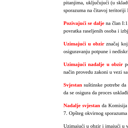
pitanjima, uklju
č
uju
ć
i (u skla
sporazuma na
č
itavoj teritorij
Pozivaju
ć
i se
dalje
na
č
lan I:
povratka raseljenih osoba i izbj
Uzimaju
ć
i u obzir
zna
č
aj ko
osiguravanju potpune i nediskr
Uzimaju
ć
i nadalje u obzir
po
na
č
in provedu zakoni u vezi sa
Svjestan
suštinske potrebe da 
da se osigura da proces uskla
đ
Nadalje svjestan
da Komisija 
7. Opšteg okvirnog sporazuma z
Uzimaju
ć
i u obzir i imaju
ć
i u 