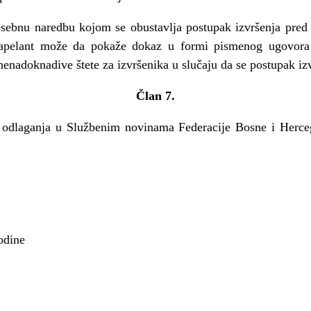
osebnu naredbu kojom se obustavlja postupak izvršenja pred
apelant mo
ž
e da poka
ž
e dokaz u formi pismenog ugovora
enadoknadive štete za izvršenika u slu
č
aju da se postupak iz
Č
lan 7.
 odlaganja u Slu
ž
benim novinama Federacije Bosne i Herce
odine