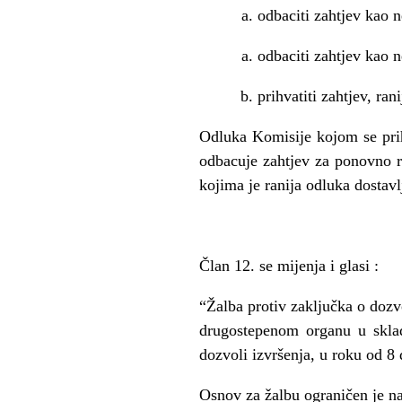
odbaciti zahtjev kao 
odbaciti zahtjev kao n
prihvatiti zahtjev, ra
Odluka Komisije kojom se prihv
odbacuje zahtjev za ponovno r
kojima je ranija odluka dostav
Č
lan 12. se mijenja i glasi :
“
Ž
alba protiv zaklju
č
ka o dozv
drugostepenom organu u skla
dozvoli izvršenja, u roku od 8
Osnov za
ž
albu ograni
č
en je n