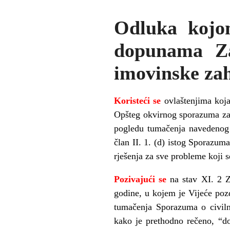
Odluka kojo
dopunama Za
imovinske zaht
Koriste
ć
i se
ovlaštenjima koj
Opšteg okvirnog sporazuma za
pogledu tuma
č
enja navedenog
č
lan II. 1. (d) istog Sporazu
rješenja za sve probleme koji 
Pozivaju
ć
i se
na stav XI. 2 Z
godine, u kojem je Vije
ć
e poz
tuma
č
enja Sporazuma o civil
kako je prethodno re
č
eno, “d