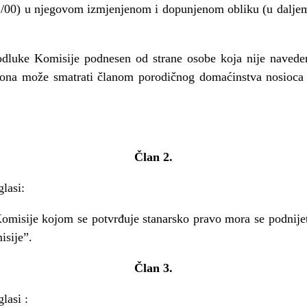
51/00) u njegovom izmjenjenom i dopunjenom obliku (u daljem
odluke Komisije podnesen od strane osobe koja nije navede
n/ona mo
ž
e smatrati
č
lanom porodi
č
nog doma
ć
instva nosioca
Č
lan 2.
glasi:
Komisije kojom se potvr
đ
uje stanarsko pravo mora se podnije
isije”.
Č
lan 3.
glasi :