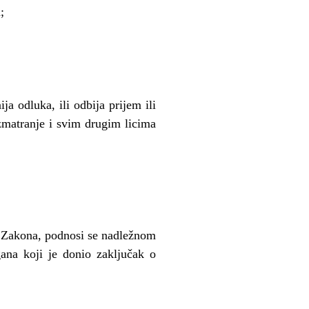
;
a odluka, ili odbija prijem ili
zmatranje i svim drugim licima
 Zakona, podnosi se nadle
ž
nom
na koji je donio zaklju
č
ak o