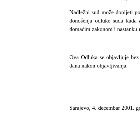
Nadle
ž
ni sud mo
ž
e donijeti p
donošenja odluke suda kada 
doma
ć
im zakonom i nastanku n
Ova Odluka se objavljuje bez
dana nakon objavljivanja.
Sarajevo, 4. decembar 2001. g