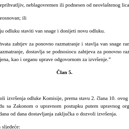
neprihvatljiv, neblagovremen ili podnesen od neovlaštenog lica
eosnovan; ili
niju odluku staviti van snage i donijeti novu odluku.
ata zahtjev za ponovno razmatranje i stavlja van snage ranij
azmatranje, dostavlja se podnosiocu zahtjeva za ponovno ra
ljena, kao i organu uprave odgovornom za izvršenje.”
Č
lan 5.
oli izvršenja odluke Komisije, prema stavu 2.
č
lana 10. ovog
du sa Zakonom o upravnom postupku putem upravnog orga
 dana od dana dostavljanja zaklju
č
ka o dozvoli izvršenja.
a sljede
ć
e: