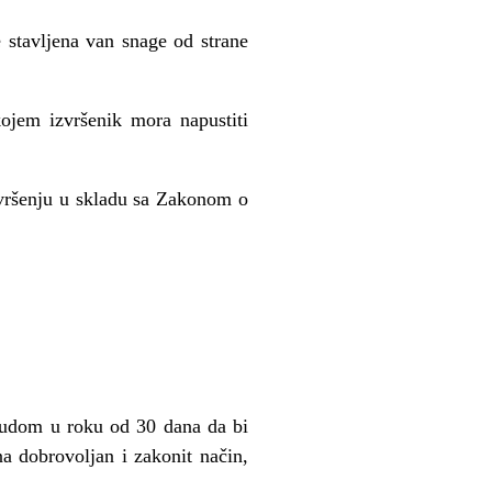
je stavljena van snage od strane
kojem izvršenik mora napustiti
zvršenju u skladu sa Zakonom o
udom u roku od 30 dana da bi
na dobrovoljan i zakonit na
č
in,