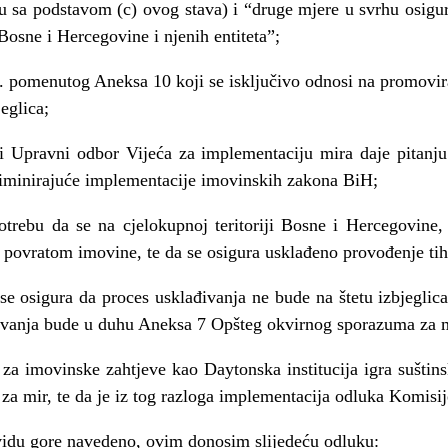
du sa podstavom (c) ovog stava) i “druge mjere u svrhu osig
i Bosne i Hercegovine i njenih entiteta”;
1. pomenutog Aneksa 10 koji se isklju
č
ivo odnosi na promovira
eglica;
ji Upravni odbor Vije
ć
a za implementaciju mira daje pitanju
iminiraju
ć
e implementacije imovinskih zakona BiH;
trebu da se na cjelokupnoj teritoriji Bosne i Hercegovine, n
 povratom imovine, te da se osigura uskla
đ
eno provo
đ
enje ti
se osigura da proces uskla
đ
ivanja ne bude na štetu izbjeglica
ivanja bude u duhu Aneksa 7 Opšteg okvirnog sporazuma za m
za imovinske zahtjeve kao Daytonska institucija igra suštin
a mir, te da je iz tog razloga implementacija odluka Komisij
vidu gore navedeno, ovim donosim slijede
ć
u odluku: