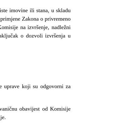
ste imovine ili stana, u skladu
 primjene Zakona o privremeno
misije na izvršenje, nadle
ž
ni
aklju
č
ak o dozvoli izvršenja u
e uprave koji su odgovorni za
vani
č
nu obavijest od Komisije
je.