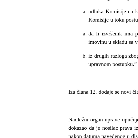
odluka Komisije na ko
Komisije u toku post
da li izvršenik ima p
imovinu u skladu sa v
iz drugih razloga zbo
upravnom postupku.”
Iza
č
lana 12. dodaje se novi
č
l
Nadle
ž
ni organ uprave upu
ć
uj
dokazao da je nosilac prava 
nakon datuma navedenog u dis