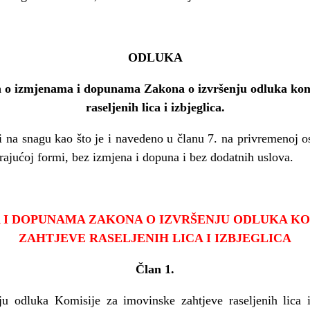
ODLUKA
 o izmjenama i dopunama Zakona o izvršenju odluka komi
raseljenih lica i izbjeglica.
ti na snagu kao što je i navedeno u
č
lanu 7. na privremenoj o
raju
ć
oj formi, bez izmjena i dopuna i bez dodatnih uslova.
I DOPUNAMA ZAKONA O IZVRŠENJU ODLUKA KO
ZAHTJEVE RASELJENIH LICA I IZBJEGLICA
Č
lan 1.
u odluka Komisije za imovinske zahtjeve raseljenih lica i