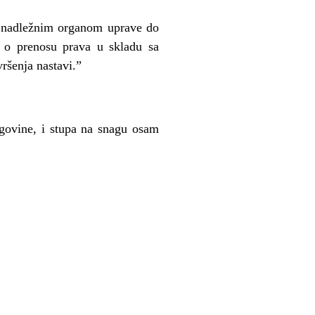
 nadle
ž
nim organom uprave do
 o prenosu prava u skladu sa
vršenja nastavi.”
govine, i stupa na snagu osam