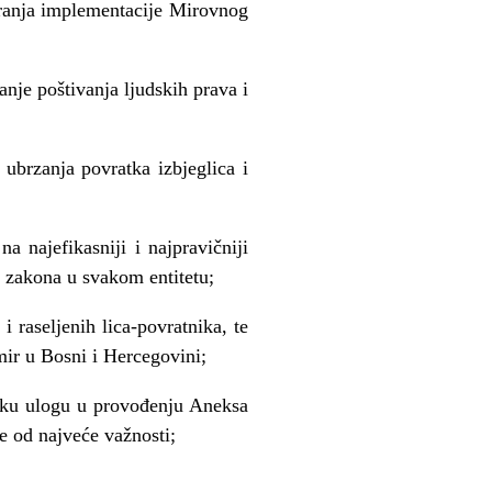
uranja implementacije Mirovnog
nje poštivanja ljudskih prava i
 ubrzanja povratka izbjeglica i
a najefikasniji i najpravi
č
niji
h zakona u svakom entitetu;
 i raseljenih lica-povratnika, te
ir u Bosni i Hercegovini;
sku ulogu u provo
đ
enju Aneksa
e od najve
ć
e va
ž
nosti;