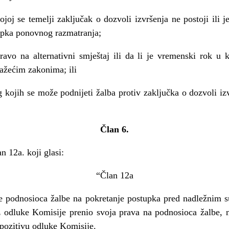
joj se temelji zaklju
č
ak o dozvoli izvršenja ne postoji ili 
upka ponovnog razmatranja;
ravo na alternativni smještaj ili da li je vremenski rok u 
a
ž
e
ć
im zakonima; ili
g kojih se mo
ž
e podnijeti
ž
alba protiv zaklju
č
ka o dozvoli i
Č
lan 6.
an 12a. koji glasi:
“
Č
lan 12a
e podnosioca
ž
albe na pokretanje postupka pred nadle
ž
nim s
iz odluke Komisije prenio svoja prava na podnosioca
ž
albe, 
pozitivu odluke Komisije.