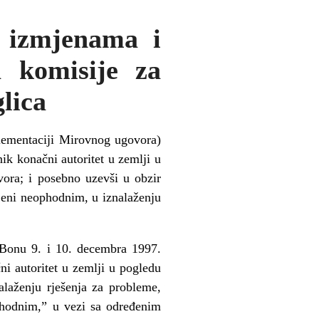
 izmjenama i
 komisije za
glica
ementaciji Mirovnog ugovora)
nik kona
č
ni autoritet u zemlji u
ora; i posebno uzevši u obzir
ijeni neophodnim, u iznala
ž
enju
 Bonu 9. i 10. decembra 1997.
č
ni autoritet u zemlji u pogledu
ala
ž
enju rješenja za probleme,
hodnim,” u vezi sa odre
đ
enim