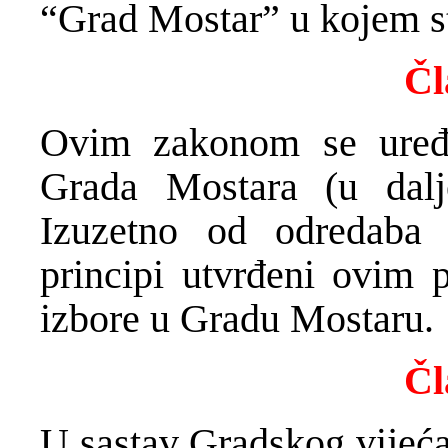
“Grad Mostar” u kojem st
Čl
Ovim zakonom se uređu
Grada Mostara (u dalj
Izuzetno od odredaba 
principi utvrđeni ovim 
izbore u Gradu Mostaru.
Čl
U sastav Gradskog vijeća 