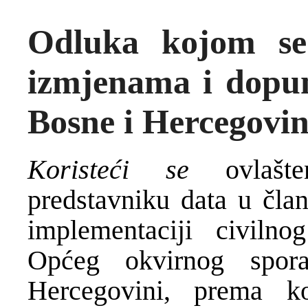
Odluka kojom se
izmjenama i dopu
Bosne i Hercegovi
Koristeći se
ovlašte
predstavniku data u čl
implementaciji civiln
Općeg okvirnog spo
Hercegovini, prema k