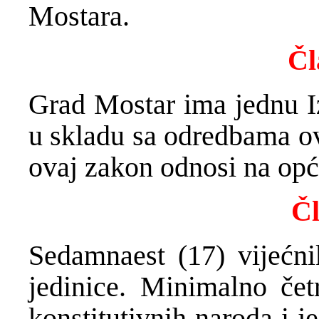
Mostara.
Čl
Grad Mostar ima jednu I
u skladu sa odredbama ov
ovaj zakon odnosi na opć
Čl
Sedamnaest (17) vijećni
jedinice. Minimalno čet
konstitutivnih naroda i j