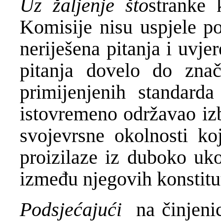
Uz žaljenje što
stranke 
Komisije nisu uspjele po
neriješena pitanja i uvje
pitanja dovelo do znač
primijenjenih standar
istovremeno održavao izb
svojevrsne okolnosti ko
proizilaze iz duboko uko
između njegovih konstitu
Podsjećajući
na činjenic