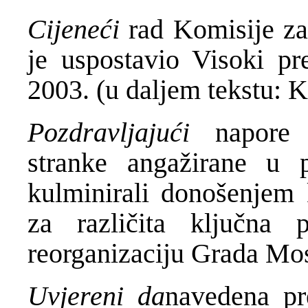
Cijeneći
rad Komisije z
je uspostavio Visoki pr
2003. (u daljem tekstu: K
Pozdravljajući
napore 
stranke angažirane u 
kulminirali donošenjem k
za različita ključna
reorganizaciju Grada Mos
Uvjereni da
navedena pr