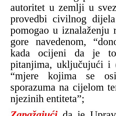
autoritet u zemlji u sv
provedbi civilnog dije
pomogao u iznalaženju r
gore navedenom, “dono
kada ocijeni da je t
pitanjima, uključujući i
“mjere kojima se os
sporazuma na cijelom ter
njezinih entiteta”;
Zapažajući
da je Uprav