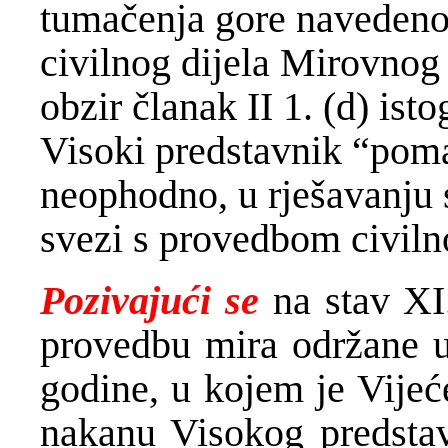
tumačenja gore naveden
civilnog dijela Mirovnog
obzir članak II 1. (d) i
Visoki predstavnik “pomaž
neophodno, u rješavanju 
svezi s provedbom civiln
Pozivajući se
na stav XI
provedbu mira održane u
godine, u kojem je Vijeć
nakanu Visokog predstav