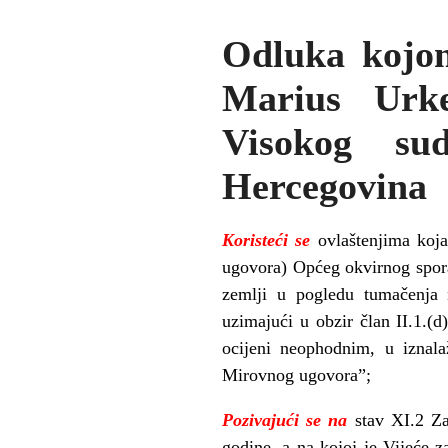
Odluka kojo
Marius Urke
Visokog su
Hercegovina
Koristeći se
ovlaštenjima koj
ugovora) Općeg okvirnog spora
zemlji u pogledu tumačenja
uzimajući u obzir član II.1.
ocijeni neophodnim, u iznala
Mirovnog ugovora”;
Pozivajući se na
stav XI.2 Z
godine, a na kojoj je Vijeće 