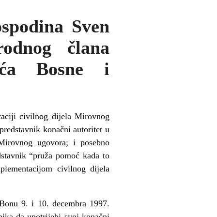
spodina Sven
rodnog člana
eća Bosne i
ciji civilnog dijela Mirovnog
redstavnik konačni autoritet u
Mirovnog ugovora; i posebno
dstavnik “pruža pomoć kada to
plementacijom civilnog dijela
 Bonu 9. i 10. decembra 1997.
ika da upotrijebi svoj konačni