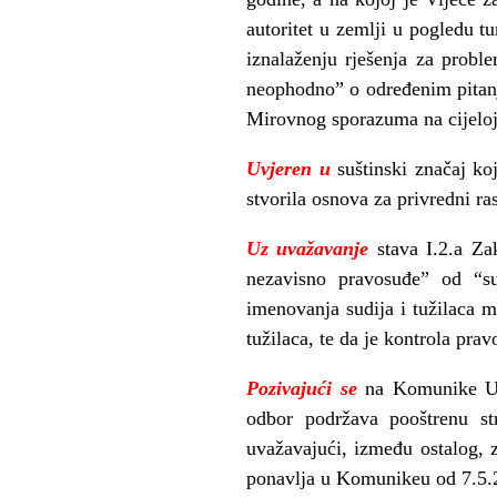
autoritet u zemlji u pogledu 
iznalaženju rješenja za probl
neophodno” o određenim pitanj
Mirovnog sporazuma na cijeloj t
Uvjeren u
suštinski značaj ko
stvorila osnova za privredni rast
Uz uvažavanje
stava I.2.a Za
nezavisno pravosuđe” od “su
imenovanja sudija i tužilaca m
tužilaca, te da je kontrola pr
Pozivajući se
na Komunike Upr
odbor podržava pooštrenu st
uvažavajući, između ostalog, z
ponavlja u Komunikeu od 7.5.