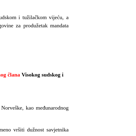
dskom i tužilačkom vijeću, a
egovine za produžetak mandata
nog člana
Visokog sudskog i
 Norveške, kao međunarodnog
no vršiti dužnost savjetnika