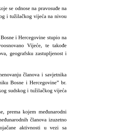
koje se odnose na pravosuđe na
g i tužilačkog vijeća na nivou
 Bosne i Hercegovine stupio na
voosnovano Vijeće, te takođe
va, geografsku zastupljenost i
enovanju članova i savjetnika
niku Bosne i Hercegovine” br.
g sudskog i tužilačkog vijeća
ine, prema kojem međunarodni
 međunarodnih članova izuzetno
ojačane aktivnosti u vezi sa