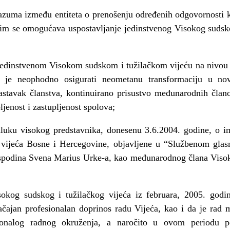
razuma između entiteta o prenošenju određenih odgovornosti 
im se omogućava uspostavljanje jedinstvenog Visokog sudsko
jedinstvenom Visokom sudskom i tužilačkom vijeću na nivou
 je neophodno osigurati neometanu transformaciju u no
nastavak članstva, kontinuirano prisustvo međunarodnih člano
jenost i zastupljenost spolova;
uku visokog predstavnika, donesenu 3.6.2004. godine, o im
 vijeća Bosne i Hercegovine, objavljene u “Službenom glas
spodina Svena Marius Urke-a, kao međunarodnog člana Visoko
okog sudskog i tužilačkog vijeća iz februara, 2005. god
načajan profesionalan doprinos radu Vijeća, kao i da je rad
sionalog radnog okruženja, a naročito u ovom periodu p