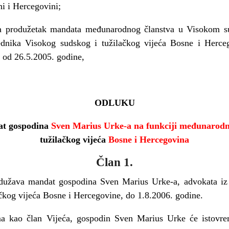
 i Hercegovini;
a produžetak mandata međunarodnog članstva u Visokom su
ednika Visokog sudskog i tužilačkog vijeća Bosne i Herc
 od 26.5.2005. godine,
ODLUKU
at gospodina
Sven Marius Urke-a na funkciji međunarod
tužilačkog vijeća
Bosne i Hercegovina
Član 1.
ava mandat gospodina Sven Marius Urke-a, advokata iz
čkog vijeća Bosne i Hercegovine, do 1.8.2006. godine.
kao član Vijeća, gospodin Sven Marius Urke će istovreme