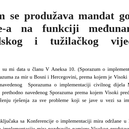
m se produžava mandat go
-a na funkciji međuna
dskog i tužilačkog vij
a su mi data u članu V Aneksa 10. (Sporazum o implementa
zuma za mir u Bosni i Hercegovini, prema kojem je Visoki p
 navedenog Sporazuma o implementaciji civilnog dijela 
(d) prethodno navedenog Sporazuma prema kojem Visoki pre
ženju rješenja za sve probleme koji se jave u vezi sa im
aključaka sa Konferencije o implementaciji mira održane u
za implementaciju mira pozdravilo namjeru Visokog predstavn