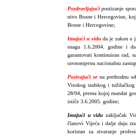
Pozdravljajući
postizanje spo
nivo Bosne i Hercegovine, koj
Bosne i Hercegovine;
Imajući u vidu
da je zakon o 
snagu 1.6.2004. godine i da
garantovati kontinuiran rad, 
ravnomjernu nacionalnu zastupl
Pozivajući se
na prethodnu odl
Visokog sudskog i tužilačkog
28/04, prema kojoj mandat go
ističe 3.6.2005. godine;
Imajući u vidu
zaključak Vis
članovi Vijeća i dalje daju z
koristan za stvaranje profe