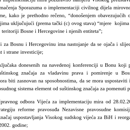
tumačenja Sporazuma o implementaciji civilnog dijela miro
eme, kako je prethodno rečeno, “donošenjem obavezujućih o
ima uključujući (prema tački (c) ovog stava) “mjere kojima
eritoriji Bosne i Hercegovine i njenih entiteta”;
ji za Bosnu i Hercegovinu ima nastojanje da se ojača i slije
 i strane investicije;
ključaka donesenih na navedenoj konferenciji u Bonu koji p
štinskog značaja za vladavinu prava i pomirenje u Bos
ora biti zasnovan na sposobnostima, da se mora uspostaviti in
avosudnog sistema element od suštinskog značaja za pomenuti p
avnog odbora Vijeća za implementaciju mira od 28.02.2
rategiju reforme pravosuđa Nezavisne pravosudne komisi
načaj uspostavljanja Visokog sudskog vijeća za BiH i reorga
2002. godine;