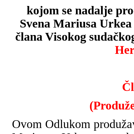
kojom se nadalje pr
Svena Mariusa Urkea
člana Visokog sudačkog 
Her
Čl
(Produž
Ovom Odlukom produžav