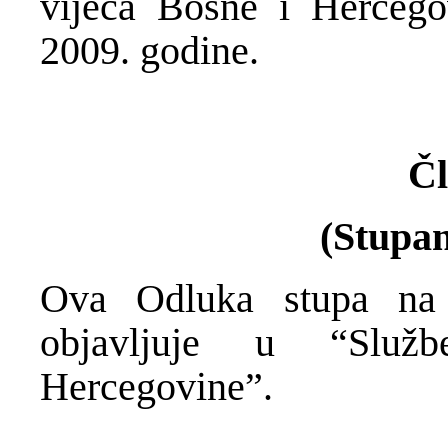
vijeća Bosne i Hercegov
2009. godine.
Čl
(Stupan
Ova Odluka stupa na
objavljuje u “Služ
Hercegovine”.