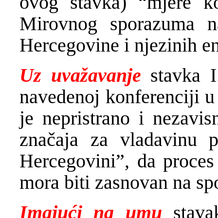
ovog stavka) “mjere k
Mirovnog sporazuma na
Hercegovine i njezinih en
Uz uvažavanje
stavka I
navedenoj konferenciji u
je nepristrano i nezavi
značaja za vladavinu 
Hercegovini”, da proces 
mora biti zasnovan na s
Imajući na umu
stavak