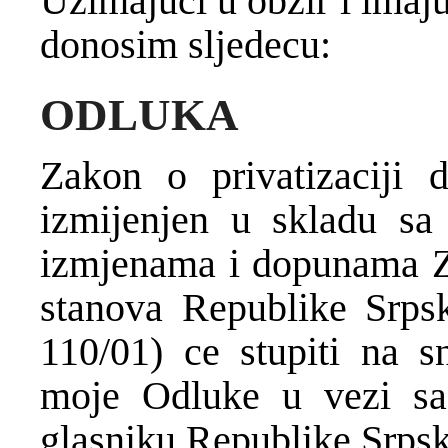
Uzimajuci u obzir i imaj
donosim sljedecu:
ODLUKA
Zakon o privatizaciji 
izmijenjen u skladu s
izmjenama i dopunama Za
stanova Republike Srp
110/01) ce stupiti na s
moje Odluke u vezi s
glasniku Republike Srpsk