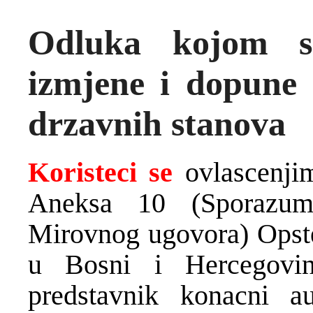
Odluka kojom se
izmjene i dopune 
drzavnih stanova
Koristeci se
ovlascenji
Aneksa 10 (Sporazum 
Mirovnog ugovora) Opst
u Bosni i Hercegovi
predstavnik konacni a