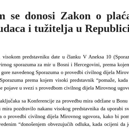
 se donosi Zakon o plać
aca i tužitelja u Republic
 visokom predstavniku date u članku V Aneksa 10 (Sporaz
rnog sporazuma za mir u Bosni i Hercegovini, prema kojem 
je gore navedenog Sporazuma o provedbi civilnog dijela Mirov
og Sporazuma prema kojem visoki predstavnik “pomaže, kada 
se pojave u svezi s provedbom civilnog dijela Mirovnog ugov
aključaka sa Konferencije za provedbu mira održane u Bonu 9
 mira pozdravilo nakanu visokog predstavnika da uporabi svo
 o provedbi civilnog dijela Mirovnog ugovora, kako bi pomo
vedenim “donošenjem obvezujućih odluka, kada ocijeni da 