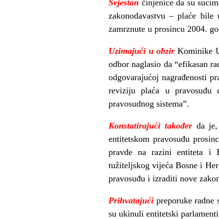
Svjestan
činjenice da su suci
zakonodavastvu – plaće bile 
zamrznute u prosincu 2004. god
Uzimajući u obzir
Kominike U
odbor naglasio da “efikasan ra
odgovarajućoj nagrađenosti pra
reviziju plaća u pravosuđu 
pravosudnog sistema”.
Konstatirajući također
da je, 
entitetskom pravosuđu prosinc
pravde na razini entiteta i
tužiteljskog vijeća Bosne i Her
pravosuđu i izraditi nove zako
Prihvatajući
preporuke radne s
su ukinuli entitetski parlament