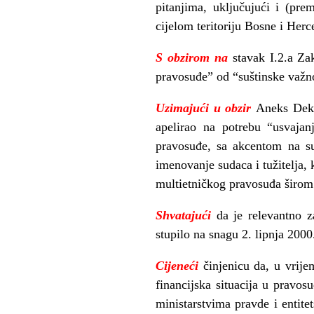
pitanjima, uključujući i (pr
cijelom teritoriju Bosne i Herce
S obzirom na
stavak I.2.a Za
pravosuđe” od “suštinske važno
Uzimajući u obzir
Aneks Dekl
apelirao na potrebu “usvajan
pravosuđe, sa akcentom na su
imenovanje sudaca i tužitelja, 
multietničkog pravosuđa širo
Shvatajući
da je relevantno 
stupilo na snagu 2. lipnja 2000
Cijeneći
činjenicu da, u vrij
financijska situacija u pravos
ministarstvima pravde i entite