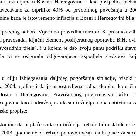
ma i tužiteljima u Bosni i Hercegovinie – kao posljedica meh
uvećavane za otprilike 40% od prvobitnog povećanja u 20
ine kada je istovremeno inflacija u Bosni i Hercegovini bila
pravnog odbora Vijeća za provedbu mira od 3. prosinca 200
d pravosuđa, ključni element poslijeratnog oporavka BiH, ovi
vosudnih tijela”, i u kojem je dao svoju punu podršku stavu
da bi se osigurala odgovarajuća raspodjela sredstava ko
u cilju izbjegavanja daljnjeg pogoršanja situacije, visok
a 2004. godine i da je uspostavljena radna skupina koju čine
 Bosne i Hercegovine, Pravosudnog povjerenstva Brčko D
cegovine kao i udruženja sudaca i tužitelja u oba entiteta sa z
nske propise;
kupine da bi plaće sudaca i tužitelja trebale biti usklađene i
i 2003. godine ne bi trebalo ponovo uvesti, da bi plaće za suce