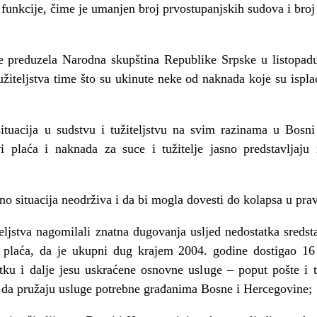
ske funkcije, čime je umanjen broj prvostupanjskih sudova i br
e preduzela Narodna skupština Republike Srpske u listopadu
užiteljstva time što su ukinute neke od naknada koje su ispla
situacija u sudstvu i tužiteljstvu na svim razinama u Bosni
vi plaća i naknada za suce i tužitelje jasno predstavljaj
tno situacija neodrživa i da bi mogla dovesti do kolapsa u pr
teljstva nagomilali znatna dugovanja usljed nedostatka sred
ću plaća, da je ukupni dug krajem 2004. godine dostigao
ku i dalje jesu uskraćene osnovne usluge – poput pošte i t
i da pružaju usluge potrebne građanima Bosne i Hercegovine;