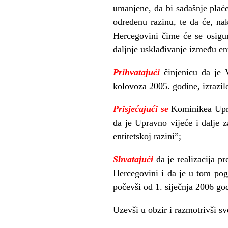
umanjene, da bi sadašnje plaće
određenu razinu, te da će, na
Hercegovini čime će se osigur
daljnje usklađivanje između ent
Prihvatajući
činjenicu da je 
kolovoza 2005. godine, izrazi
Prisjećajući se
Kominikea Upra
da je Upravno vijeće i dalje z
entitetskoj razini”;
Shvatajući
da je realizacija 
Hercegovini i da je u tom pog
počevši od 1. siječnja 2006 go
Uzevši u obzir i razmotrivši s