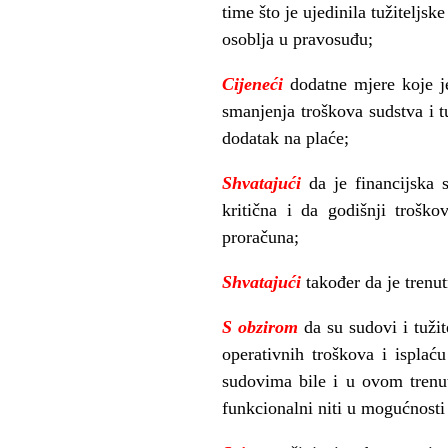
time što je ujedinila tužitelj
osoblja u pravosuđu;
Cijeneći
dodatne mjere koje j
smanjenja troškova sudstva i t
dodatak na plaće;
Shvatajući
da je financijska 
kritična i da godišnji troško
proračuna;
Shvatajući
također da je trenu
S obzirom
da su sudovi i tuži
operativnih troškova i ispla
sudovima bile i u ovom trenut
funkcionalni niti u mogućnost