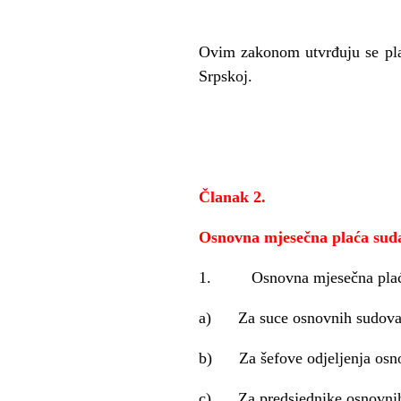
Ovim zakonom utvrđuju se plać
Srpskoj.
Članak
2.
Osnovna mjesečna plaća sud
1. Osnovna mjesečna plaća 
a) Za suce osnovnih sudova
b) Za šefove odjeljenja osn
c) Za predsjednike osnovni