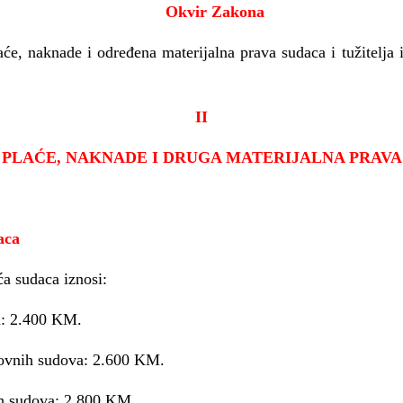
Okvir Zakona
e, naknade i određena materijalna prava sudaca i tužitelja i
II
PLAĆE, NAKNADE I DRUGA MATERIJALNA PRAVA
aca
sudaca iznosi:
: 2.400 KM.
ovnih sudova: 2.600 KM.
h sudova: 2.800 KM.