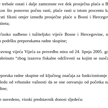
 trebale ostati i dalje zamrznute sve dok prosječna plaća u 
kon što ponovno počnu rasti, plaće rasti u istom procentu k
ati fiksni omjer između prosječne plaće u Bosni i Hercego
iteta;
Visoko sudbeno i tužiteljsko vijeće Bosne i Hercegovine, n
lo podršku preporukama radne skupine;
vnog vijeća Vijeća za provedbu mira od 24. lipnja 2005. g
abrinuto “zbog izazova fiskalne održivosti sa kojim se suoč
preporuka radne skupine od ključnog značaja za funkcioniranj
ledu od vrhunske važnosti da se one ostvaruju od početka n
dine;
ve navedeno, visoki predstavnik donosi sljedeću: