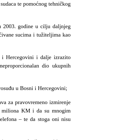
oj sudaca te pomoćnog tehničkog
 2003. godine u cilju daljnjeg
ćivane sucima i tužiteljima kao
 i Hercegovini i dalje izrazito
u neproporcionalan dio ukupnih
avosuđu u Bosni i Hercegovini;
stava za pravovremeno izmirenje
 16 miliona KM i da su mnogim
elefona – te da stoga oni nisu