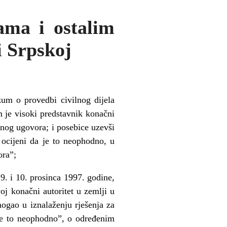
ama i ostalim
i Srpskoj
um o provedbi civilnog dijela
je visoki predstavnik konačni
nog ugovora; i posebice uzevši
ocijeni da je to neophodno, u
ora”;
. i 10. prosinca 1997. godine,
j konačni autoritet u zemlji u
gao u iznalaženju rješenja za
je to neophodno”, o određenim