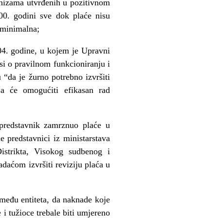
anizama utvrđenih u pozitivnom
00. godini sve dok plaće nisu
 minimalna;
4. godine, u kojem je Upravni
si o pravilnom funkcioniranju i
 “da je žurno potrebno izvršiti
ja će omogućiti efikasan rad
i predstavnik zamrznuo plaće u
 predstavnici iz ministarstava
istrikta, Visokog sudbenog i
adaćom izvršiti reviziju plaća u
zmeđu entiteta, da naknade koje
 i tužioce trebale biti umjereno