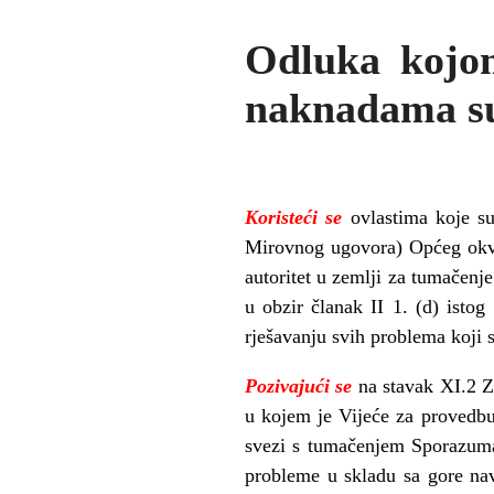
Odluka kojom
naknadama sud
Koristeći se
ovlastima koje su
Mirovnog ugovora) Općeg okvi
autoritet u zemlji za tumačen
u obzir članak II 1. (d) ist
rješavanju svih problema koji 
Pozivajući se
na stavak XI.2 Z
u kojem je Vijeće za provedbu
svezi s tumačenjem Sporazuma
probleme u skladu sa gore na