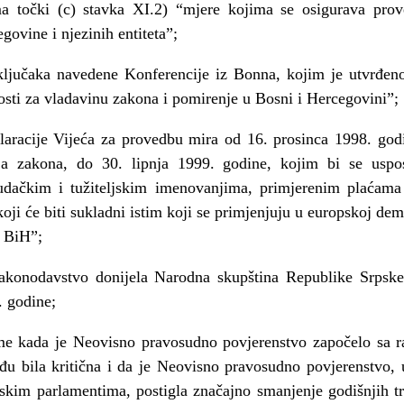
ema točki (c) stavka XI.2) “mjere kojima se osigurava p
govine i njezinih entiteta”;
ključaka navedene Konferencije iz Bonna, kojim je utvrđeno
sti za vladavinu zakona i pomirenje u Bosni i Hercegovini”;
aracije Vijeća za provedbu mira od 16. prosinca 1998. god
ja zakona, do 30. lipnja 1999. godine, kojim bi se uspos
dačkim i tužiteljskim imenovanjima, primjerenim plaćama
koji će biti sukladni istim koji se primjenjuju u europskoj de
m BiH”;
zakonodavstvo donijela Narodna skupština Republike Srpske 
. godine;
eme kada je Neovisno pravosudno povjerenstvo započelo sa 
uđu bila kritična i da je Neovisno pravosudno povjerenstvo, u
tskim parlamentima, postigla značajno smanjenje godišnjih tr