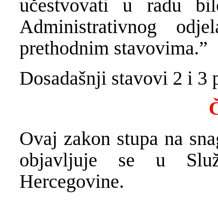
učestvovati u radu bi
Administrativnog odj
prethodnim stavovima.”
Dosadašnji stavovi 2 i 3 p
Č
Ovaj zakon stupa na snag
objavljuje se u Slu
Hercegovine.