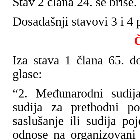
Stav 2 člana 24. se briše.
Dosadašnji stavovi 3 i 4 p
Č
Iza stava 1 člana 65. do
glase:
“2. Međunarodni sudij
sudija za prethodni po
saslušanje ili sudija po
odnose na organizovani k