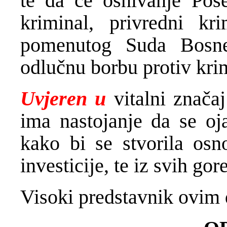
te da će osnivanje Pos
kriminal, privredni kr
pomenutog Suda Bosne 
odlučnu borbu protiv kri
Uvjeren u
vitalni znača
ima nastojanje da se oja
kako bi se stvorila osno
investicije, te iz svih go
Visoki predstavnik ovim 