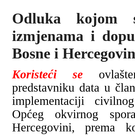
Odluka kojom 
izmjenama i dop
Bosne i Hercegovi
Koristeći se
ovlašte
predstavniku data u čl
implementaciji civiln
Općeg okvirnog spo
Hercegovini, prema k