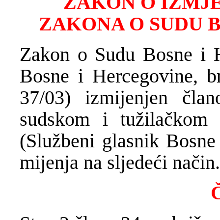
ZAKON O IZMJ
ZAKONA O SUDU 
Zakon o Sudu Bosne i H
Bosne i Hercegovine, br
37/03) izmijenjen čl
sudskom i tužilačkom 
(Službeni glasnik Bosne 
mijenja na sljedeći način.
Č