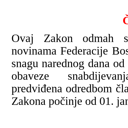
Č
Ovaj Zakon odmah se
novinama Federacije Bos
snagu narednog dana od d
obaveze snabdijevan
predviđena odredbom član
Zakona počinje od 01. ja