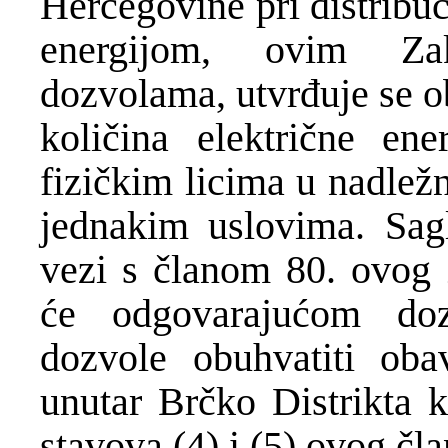
Hercegovine pri distribuc
energijom, ovim Za
dozvolama, utvrđuje se o
količina električne en
fizičkim licima u nadlež
jednakim uslovima. Sag
vezi s članom 80. ovog 
će odgovarajućom do
dozvole obuhvatiti oba
unutar Brčko Distrikta 
stavova (4) i (5) ovog čl