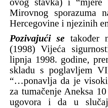
ovog stavka) i “mjere 
Mirovnog sporazuma na
Hercegovine i njezinih en
Pozivajući se
također n
(1998) Vijeća sigurnos
lipnja 1998. godine, pre
skladu s poglavljem VI
“…ponavlja da je visoki 
za tumačenje Aneksa 10 
ugovora i da u sluča