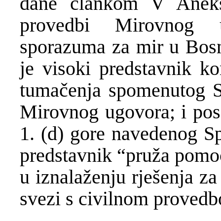
dane člankom V Aneks
provedbi Mirovnog 
sporazuma za mir u Bosn
je visoki predstavnik ko
tumačenja spomenutog S
Mirovnog ugovora; i pose
1. (d) gore navedenog S
predstavnik “pruža pomoć
u iznalaženju rješenja z
svezi s civilnom proved