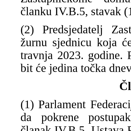
članku IV.B.5, stavak (
(2) Predsjedatelj Za
žurnu sjednicu koja će
travnja 2023. godine.
bit će jedina točka dne
Čl
(1) Parlament Federaci
da pokrene postupa
članak IV.B.5. Ustava F