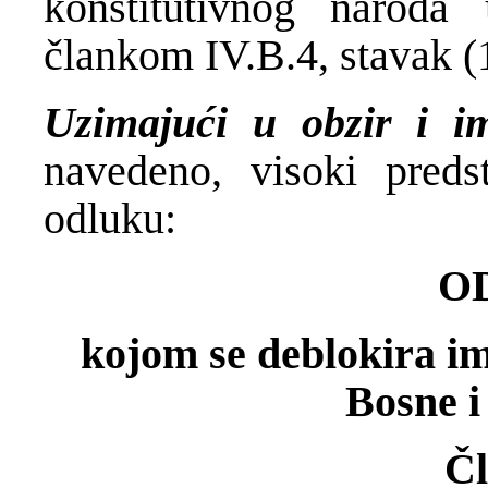
konstitutivnog naroda
člankom IV.B.4, stavak (
Uzimajući u obzir i 
navedeno, visoki preds
odluku:
O
kojom se deblokira i
Bosne i
Čl