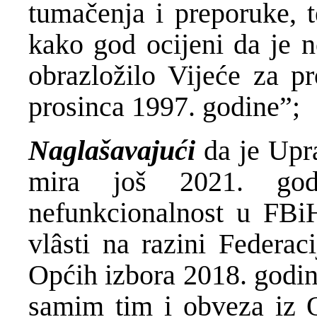
tumačenja i preporuke, t
kako god ocijeni da je n
obrazložilo Vijeće za p
prosinca 1997. godine”;
Naglašavajući
da je Upr
mira još 2021. godi
nefunkcionalnost u FBiH
vlâsti na razini Federac
Općih izbora 2018. godin
samim tim i obveza iz 