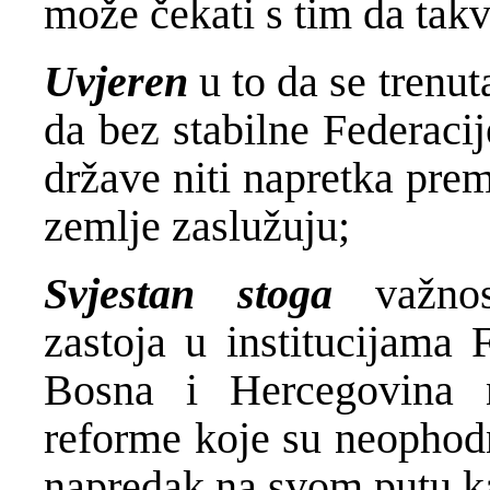
može čekati s tim da tak
Uvjeren
u to da se trenut
da bez stabilne Federaci
države niti napretka pre
zemlje zaslužuju;
Svjestan stoga
važnost
zastoja u institucijama 
Bosna i Hercegovina 
reforme koje su neophodn
napredak na svom putu ka