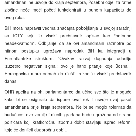
amandmani ne usvoje do kraja septembra, Posebni odjel za ratne
zločine neće moći početi funkcionirati u punom kapacitetu do
ovog roka.
BiH mora napraviti veoma značajna poboljšanja u svojoj saradnji
sa ICTY koju je visoki predstavnik opisao kao “potpuno
neadekvatnom”. Odbijanje da se ovi amandmani razmotre po
hitnom postupku ugrožava napredak BiH ka integraciji u
Euroatlantske strukture. “Ovakav razvoj događaja odašilje
izuzetno negativan signal; ovo je hitno pitanje koje Bosna i
Hercegovina mora odmah da riješi”, rekao je visoki predstavnik
danas.
OHR apelira na bh. parlamentarce da učine sve što je moguće
kako bi se osiguralo da ispune ovaj rok i usvoje ovaj paket
amandmana prije kraja septembra. Ne bi se moglo tolerirati da
budućnost ove zemlje i njenih građana bude ugrožena od strane
političara koji kratkoročnu izbornu dobit stavljaju ispred reformi
koje će donijeti dugoročnu dobit.