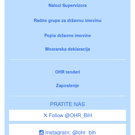
Nalozi Supervizora
Radne grupe za državnu imovinu
Popis državne imovine
Mostarska deklaracija
OHR tenderi
Zaposlenje
PRATITE NAS
Follow @OHR_BiH
Instagram: @ohr_bih