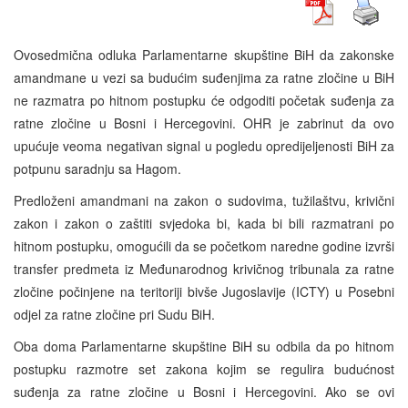
Ovosedmična odluka Parlamentarne skupštine BiH da zakonske
amandmane u vezi sa budućim suđenjima za ratne zločine u BiH
ne razmatra po hitnom postupku će odgoditi početak suđenja za
ratne zločine u Bosni i Hercegovini. OHR je zabrinut da ovo
upućuje veoma negativan signal u pogledu opredijeljenosti BiH za
potpunu saradnju sa Hagom.
Predloženi amandmani na zakon o sudovima, tužilaštvu, krivični
zakon i zakon o zaštiti svjedoka bi, kada bi bili razmatrani po
hitnom postupku, omogućili da se početkom naredne godine izvrši
transfer predmeta iz Međunarodnog krivičnog tribunala za ratne
zločine počinjene na teritoriji bivše Jugoslavije (ICTY) u Posebni
odjel za ratne zločine pri Sudu BiH.
Oba doma Parlamentarne skupštine BiH su odbila da po hitnom
postupku razmotre set zakona kojim se regulira budućnost
suđenja za ratne zločine u Bosni i Hercegovini. Ako se ovi