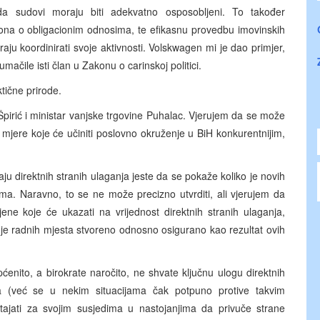
da sudovi moraju biti adekvatno osposobljeni. To također
ona o obligacionim odnosima, te efikasnu provedbu imovinskih
aju koordinirati svoje aktivnosti. Volskwagen mi je dao primjer,
umačile isti član u Zakonu o carinskoj politici.
ktične prirode.
pirić i ministar vanjske trgovine Puhalac. Vjerujem da se može
 mjere koje će učiniti poslovno okruženje u BiH konkurentnijim,
aju direktnih stranih ulaganja jeste da se pokaže koliko je novih
ima. Naravno, to se ne može precizno utvrditi, ali vjerujem da
ne koje će ukazati na vrijednost direktnih stranih ulaganja,
je radnih mjesta stvoreno odnosno osigurano kao rezultat ovih
ćenito, a birokrate naročito, ne shvate ključnu ulogu direktnih
ta (već se u nekim situacijama čak potpuno protive takvim
tajati za svojim susjedima u nastojanjima da privuče strane