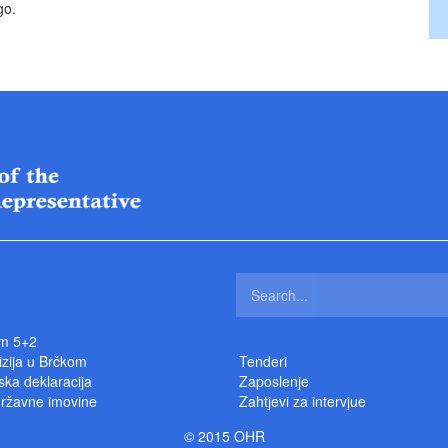
go.
m 5+2
izija u Brčkom
Tenderi
ka deklaracija
Zaposlenje
državne imovine
Zahtjevi za intervjue
© 2015 OHR