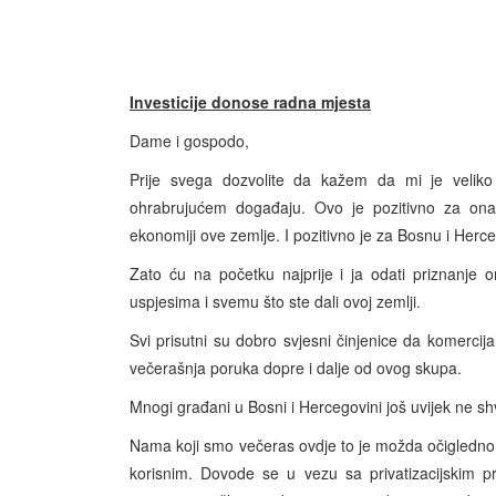
Investicije donose radna mjesta
Dame i gospodo,
Prije svega dozvolite da kažem da mi je veliko
ohrabrujućem događaju. Ovo je pozitivno za ona
ekonomiji ove zemlje. I pozitivno je za Bosnu i Herce
Zato ću na početku najprije i ja odati priznanje
uspjesima i svemu što ste dali ovoj zemlji.
Svi prisutni su dobro svjesni činjenice da komercij
večerašnja poruka dopre i dalje od ovog skupa.
Mnogi građani u Bosni i Hercegovini još uvijek ne sh
Nama koji smo večeras ovdje to je možda očigledno. A
korisnim. Dovode se u vezu sa privatizacijskim p