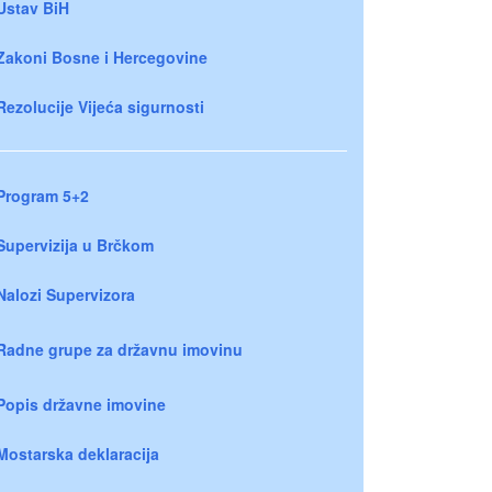
Ustav BiH
Zakoni Bosne i Hercegovine
Rezolucije Vijeća sigurnosti
Program 5+2
Supervizija u Brčkom
Nalozi Supervizora
Radne grupe za državnu imovinu
Popis državne imovine
Mostarska deklaracija