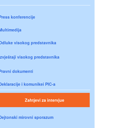
Press konferencije
Multimedija
Odluke visokog predstavnika
Izvještaji visokog predstavnika
Pravni dokumenti
Deklaracije i komunikei PIC-a
Zahtjevi za intervjue
Dejtonski mirovni sporazum