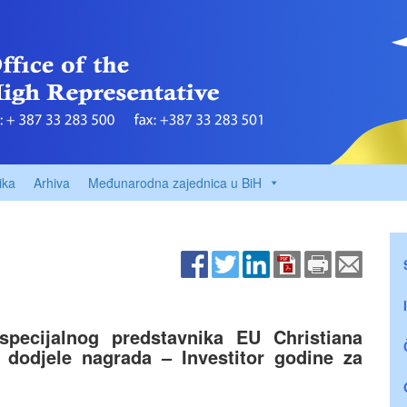
ika
Arhiva
Međunarodna zajednica u BiH
specijalnog predstavnika EU Christiana
 dodjele nagrada – Investitor godine za