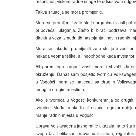
resursima, viškom radne snage te odsustvom odgovo
Takva situacija se mora promijeniti.
Mora se promijeniti zato što je organima vlasti po
bi povećali ulaganja. Zašto bi birači podržavali n
direktna veza između tih nastojanja i novih radnih m
Mora se također promijeniti zato što je investito
nekada veoma teške, ali neophodne kada investitori 
Ali pored toga, organi vlasti moraju shvatiti da
okruženju. Danas sam posjetio tvornicu Volkswagena
u Vogošći mora se natjecati sa drugim Volkswage
mnogim drugim mjestima.
Ako je tvornica u Vogošći konkurentnija od drugih,
tvornice. Međutim ako to nije slučaj, ugovor dobija
manje radnih mjesta u Vogošći.
Uprava Volskwagena jasno mi je ukazala na to šta im j
svega brz i efikasan pravosudni sistem, regulator