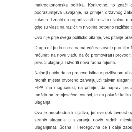
makroekonomska politika. Konkretno, to znači 
podrazumijeva usvajanje, na primjer, državnog Zak
zakona. I znači da organi vlasti na svim nivoima mor
gdje su vlasti na različitim nivoima potpuno različito t
Ovo nije prije svega političko pitanje, već pitanje pra
Drago mi je da su sa nama večeras ovdje premijer Š
računati na novu vladu da će promovirati i provoditi
privući ulaganja i stvoriti nova radna mjesta.
Najbolji način da se prenese istina o pozitivnom utic
radnih mjesta otvoreno zahvaljujući takvim ulaganj
FIPA ima mogućnost, na primjer, da napravi procje
možda na tromjesečnoj osnovi, te da pokaže koliko 
ulaganja.
Ovo je neophodna inicijativa, jer sve dok javnost op
stranih ulaganja u stvaranju novih radnih mjes
ulaganjima), Bosna i Hercegovina će i dalje zaos