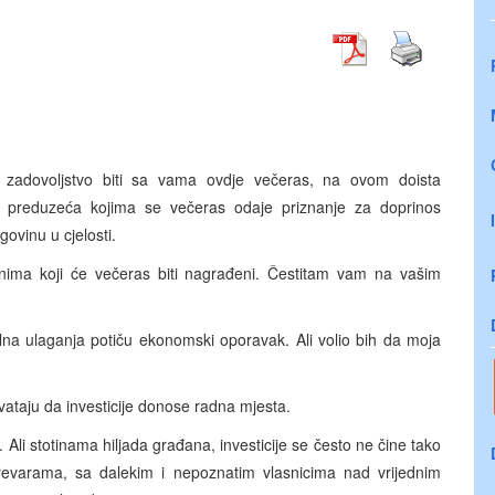
 zadovoljstvo biti sa vama ovdje večeras, na ovom doista
 preduzeća kojima se večeras odaje priznanje za doprinos
govinu u cjelosti.
 onima koji će večeras biti nagrađeni. Čestitam vam na vašim
alna ulaganja potiču ekonomski oporavak. Ali volio bih da moja
vataju da investicije donose radna mjesta.
li stotinama hiljada građana, investicije se često ne čine tako
revarama, sa dalekim i nepoznatim vlasnicima nad vrijednim