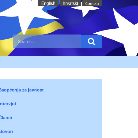
English
hrvatski
cрпски
Saopćenja za javnost
Intervjui
Članci
Govori