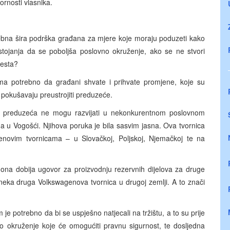
rnosti vlasnika.
trebna šira podrška građana za mjere koje moraju poduzeti kako
astojanja da se poboljša poslovno okruženje, ako se ne stvori
jesta?
rima potrebno da građani shvate i prihvate promjene, koje su
pokušavaju preustrojiti preduzeće.
 se preduzeća ne mogu razvijati u nekonkurentnom poslovnom
 u Vogošći. Njihova poruka je bila sasvim jasna. Ova tvornica
novim tvornicama – u Slovačkoj, Poljskoj, Njemačkoj te na
 ona dobija ugovor za proizvodnju rezervnih dijelova za druge
 neka druga Volkswagenova tvornica u drugoj zemlji. A to znači
e potrebno da bi se uspješno natjecali na tržištu, a to su prije
no okruženje koje će omogućiti pravnu sigurnost, te dosljedna