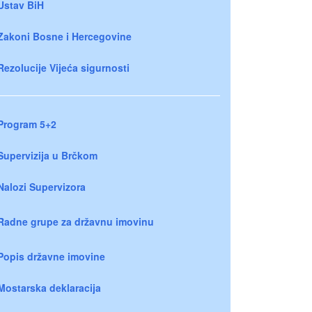
Ustav BiH
Zakoni Bosne i Hercegovine
Rezolucije Vijeća sigurnosti
Program 5+2
Supervizija u Brčkom
Nalozi Supervizora
Radne grupe za državnu imovinu
Popis državne imovine
Mostarska deklaracija