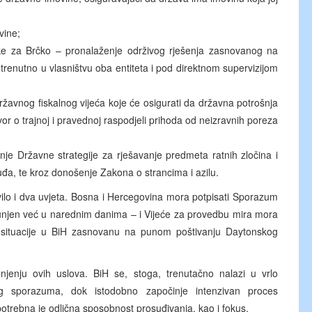
vine;
e za Brčko – pronalaženje održivog rješenja zasnovanog na
e trenutno u vlasništvu oba entiteta i pod direktnom supervizijom
ržavnog fiskalnog vijeća koje će osigurati da državna potrošnja
 o trajnoj i pravednoj raspodjeli prihoda od neizravnih poreza
nje Državne strategije za rješavanje predmeta ratnih zločina i
đa, te kroz donošenje Zakona o strancima i azilu.
vilo i dva uvjeta. Bosna i Hercegovina mora potpisati Sporazum
 ispunjen već u narednim danima – i Vijeće za provedbu mira mora
čke situacije u BiH zasnovanu na punom poštivanju Daytonskog
jenju ovih uslova. BiH se, stoga, trenutačno nalazi u vrlo
og sporazuma, dok istodobno započinje intenzivan proces
potrebna je odlična sposobnost prosuđivanja, kao i fokus.