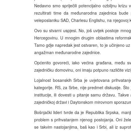
Nedavno smo spriječili potencijalno ozbiljnu krizu
rezultirati time da međunarodna zajednica bud
veleposlaniku SAD, Charlesu Englishu, na njegovoj kl
Ovo su stvarni uspjesi. No, još uvijek postoje mnogi 
Hercegovinu. U mnogim drugim oblastima reformski p
Tamo gdje napredak jest ostvaren, to je učinjeno uz d
angažman međunarodne zajednice.
Općenito govoreći, iako većina građana, među sv
zajedničku domovinu, oni imaju potpuno različite vizij
Lojalnost bosanskih Srba je uvjetovana prihvatanj
kategorije. RS, za Srbe, nije predmet diskusije. Što
institucije, ili dovesti u pitanje samu državu. Takv
zajedničkoj državi i Daytonskom mirovnom sporazumu
Bošnjački lideri tvrde da je Republika Srpska, man
problem s prihvatanjem njenog postojanja. Oni žele po
se takvim nastojanjima, baš kao i Srbi, ali iz sup