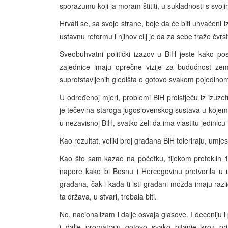
sporazumu koji ja moram štititi, u sukladnosti s sv
Hrvati se, sa svoje strane, boje da će biti uhvaćen
ustavnu reformu i njihov cilj je da za sebe traže čv
Sveobuhvatni politički izazov u BiH jeste kako p
zajednice imaju oprečne vizije za budućnost zem
suprotstavljenih gledišta o gotovo svakom pojedinom
U određenoj mjeri, problemi BiH proistječu iz izuze
je tečevina staroga jugoslovenskog sustava u kojem su
u nezavisnoj BiH, svatko želi da ima vlastitu jedinicu
Kao rezultat, veliki broj građana BiH toleriraju, umjes
Kao što sam kazao na početku, tijekom proteklih 1
napore kako bi Bosnu i Hercegovinu pretvorila u uč
građana, čak i kada ti isti građani možda imaju razli
ta država, u stvari, trebala biti.
No, nacionalizam i dalje osvaja glasove. I deceniju 
i dalje promatraju gotovo svako pitanje kroz p