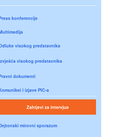
Press konferencije
Multimedija
Odluke visokog predstavnika
Izvješća visokog predstavnika
Pravni dokumenti
Komunikei i izjave PIC-a
Zahtjevi za intervjue
Dejtonski mirovni sporazum