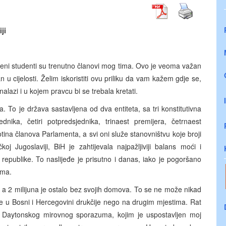
ji
eni studenti su trenutno članovi mog tima. Ovo je veoma važan
u cijelosti. Želim iskoristiti ovu priliku da vam kažem gdje se,
azi i u kojem pravcu bi se trebala kretati.
. To je država sastavljena od dva entiteta, sa tri konstitutivna
dnika, četiri potpredsjednika, trinaest premijera, četrnaest
tina članova Parlamenta, a svi oni služe stanovništvu koje broji
koj Jugoslaviji, BiH je zahtijevala najpažljiviji balans moći i
 republike. To naslijeđe je prisutno i danas, iako je pogoršano
ama.
, a 2 milijuna je ostalo bez svojih domova. To se ne može nikad
ce u Bosni i Hercegovini drukčije nego na drugim mjestima. Rat
 Daytonskog mirovnog sporazuma, kojim je uspostavljen moj