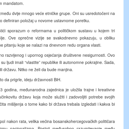
ojim mandatom.
i između dvije mnogo veće etničke grupe. Oni su usredotočeni na
rsto definiran položaj u novome ustavnome poretku.
ostići sporazum o reformama u političkom sustavu u kojem tri
lje. Ove oprečne vizije se svakodnevno pokazuju, u obliku
e pitanju koje se nalazi na dnevnom redu organa vlasti.
tno razvijenog i upornog osjećanja društvene nesigurnosti. Ovo
 ljudi imali “vlastite” republike ili autonomne pokrajine. Sada,
 ili državu. Nitko ne želi da bude manjina.
to da prigrle, ideju državnosti BiH.
3 godina, međunarodna zajednica je uložila trajne i kreativne
inkovitu državu koja može služiti i zadovoljiti potrebe svojih
čita mišljenja o tome kako bi država trebala izgledati i kakva bi
i pol nakon rata, velika većina bosanskohercegovačkih političara
rizmu nacionalizma. Postoji međusobno razumijevanje među