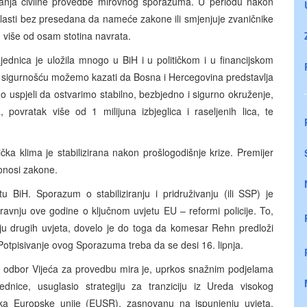
danja civilne provedbe mirovnog sporazuma. U periodu nakon
vlasti bez presedana da nameće zakone ili smjenjuje zvaničnike
u više od osam stotina navrata.
dnica je uložila mnogo u BiH i u političkom i u financijskom
a sigurnošću možemo kazati da Bosna i Hercegovina predstavlja
smo uspjeli da ostvarimo stabilno, bezbjedno i sigurno okruženje,
 povratak više od 1 milijuna izbjeglica i raseljenih lica, te
čka klima je stabilizirana nakon prošlogodišnje krize. Premijer
onosi zakone.
BiH. Sporazum o stabiliziranju i pridruživanju (ili SSP) je
ravnju ove godine o ključnom uvjetu EU – reformi policije. To,
ju drugih uvjeta, dovelo je do toga da komesar Rehn predloži
otpisivanje ovog Sporazuma treba da se desi 16. lipnja.
i odbor Vijeća za provedbu mira je, uprkos snažnim podjelama
nice, usuglasio strategiju za tranziciju iz Ureda visokog
a Europske unije (EUSR), zasnovanu na ispunjenju uvjeta.