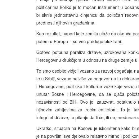
političarima koliko je to moćan instrument u bosans
bi skrile jednostavnu činjenicu da političari redo
prednosti njihovim građanima.
Kao rezultat, napori koje zemlja ulaže da okonča pos
putem u Europu – su već predugo blokirani.
Gotovo potpuna paraliza države, uzrokovana konku
Hercegovinu drukčijom u odnosu na druge zemlje u r
To smo osobito vidjeli vezano za razvoj događaja na
te u Srbiji, vezano najviše za odgovor na tu deklara
i Hercegovine, političke i kulturne veze koje vezuju
unutar Bosne i Hercegovine, da se ojača polož
nezavisnosti od BiH. Ovo je, zauzvrat, potaknulo
njihovim zahtjevima za trećim entitetom. To je, ta
integritet države, te pitanje da li će, ili ne, međunar
Ukratko, situacija na Kosovu je iskorištena kako bi s
je na površini sve djelovalo relativno mirno i pod ko