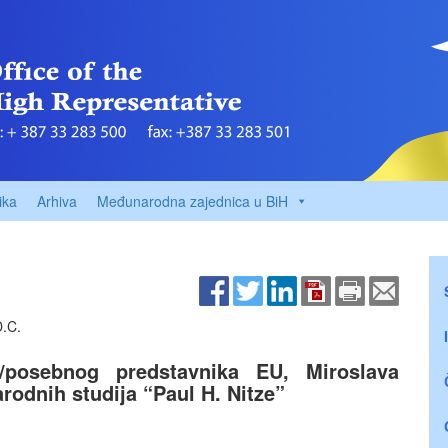
ika
Arhiva
Međunarodna zajednica u BiH
D.C.
a/posebnog predstavnika EU, Miroslava
rodnih studija “Paul H. Nitze”