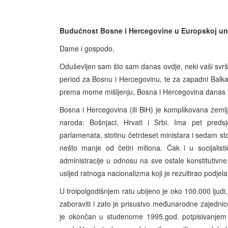
Budućnost Bosne i Hercegovine u Europskoj uni
Dame i gospodo,
Oduševljen sam što sam danas ovdje, neki vaši svrš
period za Bosnu i Hercegovinu, te za zapadni Balkan 
prema mome mišljenju, Bosna i Hercegovina danas nal
Bosna i Hercegovina (ili BiH) je komplikovana zemlja
naroda: Bošnjaci, Hrvati i Srbi. Ima pet predsje
parlamenata, stotinu četrdeset ministara i sedam sto
nešto manje od četiri miliona. Čak i u sоcijalistič
administracije u odnosu na sve ostale konstitutivne
usljed ratnoga nacionalizma koji je rezultirao podjel
U troipolgodišnjem ratu ubijeno je oko 100.000 ljudi
zaboraviti i zato je prisustvo međunarodne zajedni
je okončan u studenome 1995.god. potpisivanjem