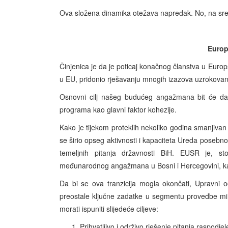
Ova složena dinamika otežava napredak. No, na sre
Europ
Činjenica je da je poticaj konačnog članstva u Europ
u EU, pridonio rješavanju mnogih izazova uzrokovani
Osnovni cilj našeg budućeg angažmana bit će da o
programa kao glavni faktor kohezije.
Kako je tijekom proteklih nekoliko godina smanjivan
se širio opseg aktivnosti i kapaciteta Ureda posebno
temeljnih pitanja državnosti BiH. EUSR je, st
međunarodnog angažmana u Bosni i Hercegovini, k
Da bi se ova tranzicija mogla okončati, Upravni 
preostale ključne zadatke u segmentu provedbe mira k
morati ispuniti slijedeće ciljeve:
Prihvatljivo i održivo rješenje pitanja raspodj