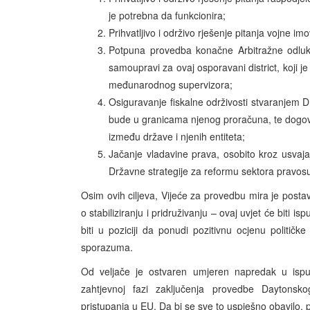
je potrebna da funkcionira;
Prihvatljivo i održivo rješenje pitanja vojne imo
Potpuna provedba konačne Arbitražne odluk
samoupravi za ovaj osporavani district, koji j
međunarodnog supervizora;
Osiguravanje fiskalne održivosti stvaranjem D
bude u granicama njenog proračuna, te dogovor
između države i njenih entiteta;
Jačanje vladavine prava, osobito kroz usvaja
Državne strategije za reformu sektora pravosu
Osim ovih ciljeva, Vijeće za provedbu mira je posta
o stabiliziranju i pridruživanju – ovaj uvjet će biti
biti u poziciji da ponudi pozitivnu ocjenu politi
sporazuma.
Od veljače je ostvaren umjeren napredak u ispun
zahtjevnoj fazi zaključenja provedbe Daytonsk
pristupanja u EU. Da bi se sve to uspješno obavilo, 