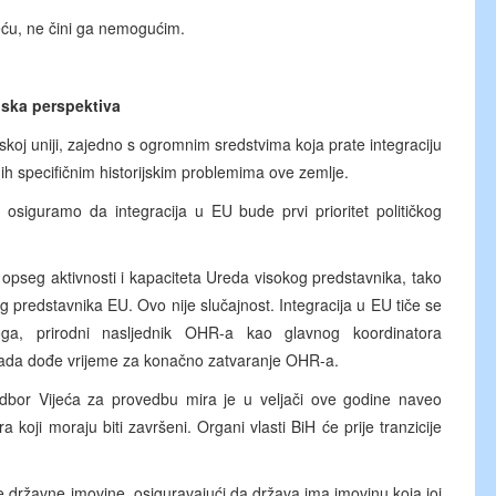
ću, ne čini ga nemogućim.
ska perspektiva
skoj uniji, zajedno s ogromnim sredstvima koja prate integraciju
h specifičnim historijskim problemima ove zemlje.
siguramo da integracija u EU bude prvi prioritet političkog
 opseg aktivnosti i kapaciteta Ureda visokog predstavnika, tako
g predstavnika EU. Ovo nije slučajnost. Integracija u EU tiče se
oga, prirodni nasljednik OHR-a kao glavnog koordinatora
ada dođe vrijeme za konačno zatvaranje OHR-a.
odbor Vijeća za provedbu mira je u veljači ove godine naveo
oji moraju biti završeni. Organi vlasti BiH će prije tranzicije
ele državne imovine, osiguravajući da država ima imovinu koja joj