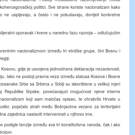
kohercegovačkoj politici. Sve strane koriste nacionalizam kako
vno ne uspijevaju, a često i ne pokušavaju, donijeti konkretne
lijeratni oporavak i krene u narednu fazu razvoja – odlučujućim
rentnim nacionalizmom između tri etničke grupe, čini Bosnu i
egiji.
 Kosovu, gdje je usvojena jednostrana deklaracija nezavisnosti,
ciju. Iako ne postoji pravna veza između statusa Kosova i Bosne
 bosanske Srbe sa Srbima u Srbiji su iskorištene u velikoj mjeri
aj Republike Srpske, povećavajući mogućnost
njene
interne
 nacionalizam koji sam maločas opisao, te ohrabrilo Hrvate u
kođer, pojačalo strah među Bošnjacima vezano za teritorijalni
odna zajednica nastaviti intervenirati u njihovo ime.
e podigle tenzije između sva tri konstitutivna naroda, čak i ako
ntrolom.