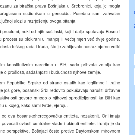
 vezanu za biračka prava Bošnjaka u Srebrenici, koja je mogla
e proglašena sudionikom u genocidu. Posebno sam zahvalan
jučnoj ulozi u razrješenju ovoga pitanja.
problemi, neki od njih suštinski, koji i dalje sputavaju Bosnu i
rocesi su blokirani u manjoj ili većoj mjeri već dvije godine.
osta teškog rada i truda, što je zahtijevalo nesrazmjerno veliki
im konstitutivnim narodima u BiH, sada prihvata zemlju kao
e o prošlosti, sadašnjosti i budućnosti njihove zemlje.
em Republike Srpske od strane ostalih kao legitimne i trajne
 je još gore, bosanski Srbi redovito pokušavaju narušiti državne
e aktivnosti govore mnogo o njihovoj opredijeljenosti ka BiH kao
 u kojeg, kako sami tvrde, vjeruju.
ji od dva bosanskohercegovačka entiteta, nezakonit. Oni imaju
većati ovlasti centralne vlade i ukinuti entitete. Ironija je da
rotne perspektive, Bošnjaci često protive Daytonskom mirovnom