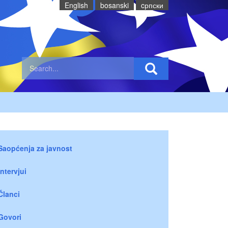
English
bosanski
cрпски
Saopćenja za javnost
Intervjui
Članci
Govori