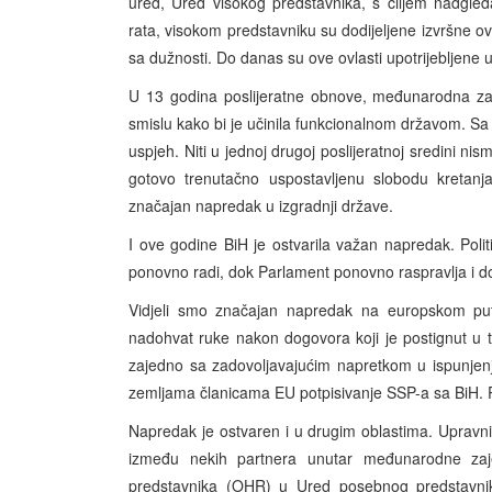
ured, Ured visokog predstavnika, s ciljem nadgle
rata, visokom predstavniku su dodijeljene izvršne o
sa dužnosti. Do danas su ove ovlasti upotrijebljene 
U 13 godina poslijeratne obnove, međunarodna zaje
smislu kako bi je učinila funkcionalnom državom. S
uspjeh. Niti u jednoj drugoj poslijeratnoj sredini ni
gotovo trenutačno uspostavljenu slobodu kretanja,
značajan napredak u izgradnji države.
I ove godine BiH je ostvarila važan napredak. Politi
ponovno radi, dok Parlament ponovno raspravlja i d
Vidjeli smo značajan napredak na europskom putu 
nadohvat ruke nakon dogovora koji je postignut u t
zajedno sa zadovoljavajućim napretkom u ispunjen
zemljama članicama EU potpisivanje SSP-a sa BiH. P
Napredak je ostvaren i u drugim oblastima. Upravn
između nekih partnera unutar međunarodne zajed
predstavnika (OHR) u Ured posebnog predstavnik