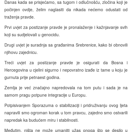
Danas kada se prisjećamo, sa tugom i odlučnošću, zločina koji je
počinjen ovdje, želim naglasiti da nikada nećemo odustati od
traženja pravde.
Prvi uvjet za postizanje pravde je pronalaženje i kažnjavanje svih
koji su sudjelovali u genocidu.
Drugi uvjet je suradnja sa građanima Srebrenice, kako bi obnovili
njihovu zajednicu.
Treći uvjet za postizanje pravde je osigurati da Bosna i
Hercegovina u cjelini sigurno i nepovratno izađe iz tame u koju je
gurnuta prije petnaest godina.
Zemlja je već značajno napredovala na tom putu i sada je na
samom pragu potpune integracije u Europu.
Potpisivanjem Sporazuma o stabilizaciji i pridruživanju ovog ljeta
napravili smo ogroman korak u tom pravcu, zajedno smo ostvarili
napredak ka budućem miru i stabilnosti.
Međutim, ništa ne može umanjiti užas onoga što se desilo u