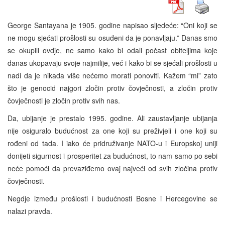
George Santayana je 1905. godine napisao sljedeće: “Oni koji se
ne mogu sjećati prošlosti su osuđeni da je ponavljaju.” Danas smo
se okupili ovdje, ne samo kako bi odali počast obiteljima koje
danas ukopavaju svoje najmilije, već i kako bi se sjećali prošlosti u
nadi da je nikada više nećemo morati ponoviti. Kažem “mi” zato
što je genocid najgori zločin protiv čovječnosti, a zločin protiv
čovječnosti je zločin protiv svih nas.
Da, ubijanje je prestalo 1995. godine. Ali zaustavljanje ubijanja
nije osiguralo budućnost za one koji su preživjeli i one koji su
rođeni od tada. I iako će pridruživanje NATO-u i Europskoj uniji
donijeti sigurnost i prosperitet za budućnost, to nam samo po sebi
neće pomoći da prevaziđemo ovaj najveći od svih zločina protiv
čovječnosti.
Negdje između prošlosti i budućnosti Bosne i Hercegovine se
nalazi pravda.