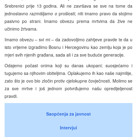
Srebrenici prije 13 godina. Ali ne završava se sve na tome da
jednostavno
razmišljamo o
prošlosti; niti imamo pravo da stojimo
pasivno po strani. Imamo obvezu prema mrtvima da žive ne
učinimo žrtvama.
Imamo obvezu – svi mi – da zadovoljimo zahtjeve pravde te da u
isto vrijeme izgradimo Bosnu i Hercegovinu kao zemlju koja je po
mjeri svih njenih građana, sada ali i za sve buduće generacije.
Odajemo počast onima koji su danas ukopani; suosjećamo i
tugujemo sa njihovim obiteljima. Oplakujemo ih kao naše najmilije,
zato što je ovo bio zločin protiv cjelokupne čovječnosti. Molimo se
za sve mrtve i još jednom potvrđujemo našu opredijeljenost
pravdi.
Saopćenja za javnost
Intervjui