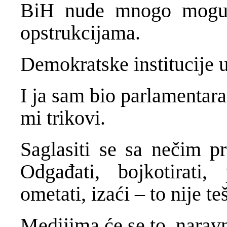
BiH nude mnogo mogućn
opstrukcijama.
Demokratske institucije 
I ja sam bio parlamentar
mi trikovi.
Saglasiti se sa nečim pr
Odgađati, bojkotirati, 
ometati, izaći – to nije te
Medijima će se to, naravn