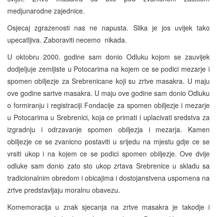
medjunarodne zajednice.
Osjecaj zgrazenosti nas ne napusta. Slika je jos uvijek tako
upecatljiva. Zaboraviti necemo ­ nikada.
U oktobru 2000. godine sam donio Odluku kojom se zauvijek
dodjeljuje zemljiste u Potocarima na kojem ce se podici mezarje i
spomen obiljezje za Srebrenicane koji su zrtve masakra. U maju
ove godine sartve masakra. U maju ove godine sam donio Odluku
o formiranju i registraciji Fondacije za spomen obiljezje i mezarje
u Potocarima u Srebrenici, koja ce primati i uplacivati sredstva za
izgradnju i odrzavanje spomen obiljezja i mezarja. Kamen
obiljezje ce se zvanicno postaviti u srijedu na mjestu gdje ce se
vrsiti ukop i na kojem ce se podici spomen obiljezje. Ove dvije
odluke sam donio zato sto ukop zrtava Srebrenice u skladu sa
tradicionalnim obredom i obicajima i dostojanstvena uspomena na
zrtve predstavljaju moralnu obavezu.
Komemoracija u znak sjecanja na zrtve masakra je takodje i