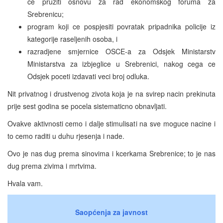
ce pruziti osnovu za rad ekonomskog foruma za
Srebrenicu;
program koji ce pospjesiti povratak pripadnika policije iz
kategorije raseljenih osoba, i
razradjene smjernice OSCE-a za Odsjek Ministarstv
Ministarstva za izbjeglice u Srebrenici, nakog cega ce
Odsjek poceti izdavati veci broj odluka.
Nit privatnog i drustvenog zivota koja je na svirep nacin prekinuta
prije sest godina se pocela sistematicno obnavljati.
Ovakve aktivnosti cemo i dalje stimulisati na sve moguce nacine i
to cemo raditi u duhu rjesenja i nade.
Ovo je nas dug prema sinovima i kcerkama Srebrenice; to je nas
dug prema zivima i mrtvima.
Hvala vam.
Saopćenja za javnost