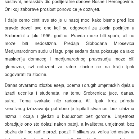
sastavni, neraskidiv dio poslijeratne obnove Bosne i Hercegovine.
Oni koji zaborave proslost ponovo ce je dozivjeti.
I dalje cemo ciniti sve sto je u nasoj moci kako bismo pred lice
pravde doveli sve one koji su odgovorni za zlocin pocinjen u
Srebrenici u julu 1995. godine. Pravda moze biti spora, ali ne
moze biti nedostizna. Predaja Slobodana Milosevica
Medjunarodnom sudu u Hagu prije sedam dana pokazuje da iako
masinerija domaceg i medjunarodnog pravosudja moze biti
glomazna, svi optuzeni za ratne zlocine ce na kraju ipak
odgovarati za zlocine.
Danas otvaramo izlozbu eseja, poema i drugih umjetnickih djela u
izradi ucenika i studenata, na temu Srebrenica: juce, danas,
sutra. Tema svakako nije radosna. Ali, ipak, kroz prirodu
kreativnog izrazavanja potrebno je ispitati stvarnost bez cinizma
nizma i ocaja i gledati u buducnost bez gorcine. Umjetnost
obradjuje ono sto dolazi nakon patnji, a kvalitetna umjetnost, bez
obzira da li se radi o prozi, poeziji ili slikarstvu, velica jednostavnu