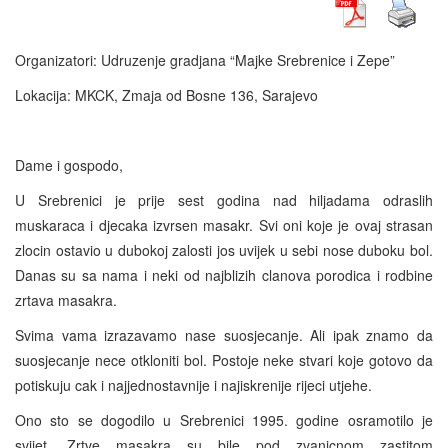
Organizatori: Udruzenje gradjana “Majke Srebrenice i Zepe”
Lokacija: MKCK, Zmaja od Bosne 136, Sarajevo
Dame i gospodo,
U Srebrenici je prije sest godina nad hiljadama odraslih
muskaraca i djecaka izvrsen masakr. Svi oni koje je ovaj strasan
zlocin ostavio u dubokoj zalosti jos uvijek u sebi nose duboku bol.
Danas su sa nama i neki od najblizih clanova porodica i rodbine
zrtava masakra.
Svima vama izrazavamo nase suosjecanje. Ali ipak znamo da
suosjecanje nece otkloniti bol. Postoje neke stvari koje gotovo da
potiskuju cak i najjednostavnije i najiskrenije rijeci utjehe.
Ono sto se dogodilo u Srebrenici 1995. godine osramotilo je
svijet. Zrtve masakra su bile pod zvanicnom zastitom