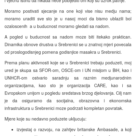
i vjecnu istinu da nikada nece pobijediti oni koji su uzrok patnje.
Moramo postivati sjecanje na one koji vise nisu medju nama;
moramo uraditi sve sto je u nasoj moci da bismo ublazili bol
ozaloscenih ­ a u buducnost moramo gledati sa nadom.
A pogled u buducnost sa nadom moze biti itekako praktican.
Dinamika obnove drustva u Srebrenici se u znatnoj mjeri povecala
od proslogodisnjeg pomena godisnjice masakra u Srebrenici.
Prema planu aktivnosti koje se u Srebrenici trebaju poduzeti, moj
ured je skupa sa SFOR-om, OSCE-om i UN misijom u BiH, kao i
UNHCR-om ostvario saradnju sa raznim medjunarodnim
organizacijama, kao sto je organizacija CARE, kao i sa
Evropskom unijom u pogledu sredstava brzog djelovanja. Cilj nam
je da osiguramo da socijalna, obrazovna i ekonomska
infrastruktura u Srebrenici moze podrzati kompletan povratak.
Mjere koje su nedavno poduzete ukljucuju:
izvjestaj o razvoju, na zahtjev britanske Ambasade, a koji