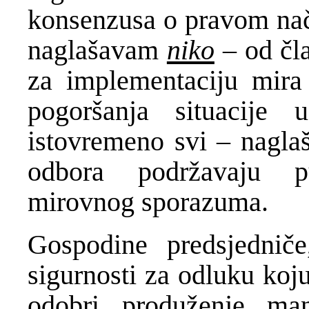
konsenzusa o pravom nači
naglašavam
niko
– od čl
za implementaciju mira
pogoršanja situacije
istovremeno svi – nagl
odbora podržavaju p
mirovnog sporazuma.
Gospodine predsjedniče
sigurnosti za odluku koj
odobri produženje m