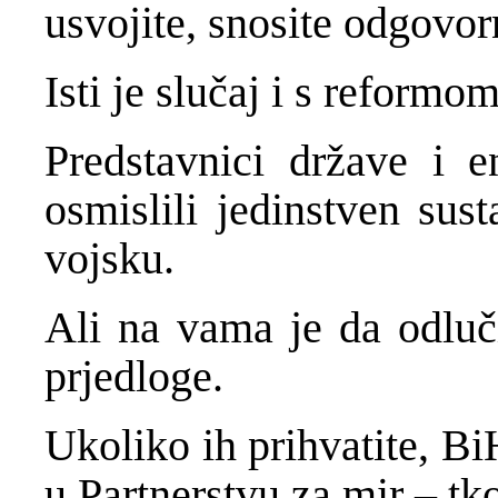
usvojite, snosite odgovor
Isti je slučaj i s reformo
Predstavnici države i e
osmislili jedinstven sus
vojsku.
Ali na vama je da odluči
prjedloge.
Ukoliko ih prihvatite, Bi
u Partnerstvu za mir – tk