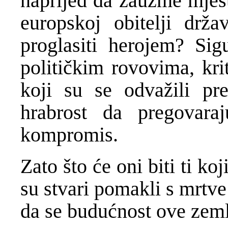
naprijed da zauzme mjest
europskoj obitelji drž
proglasiti herojem? Sig
političkim rovovima, kri
koji su se odvažili pre
hrabrost da pregovara
kompromis.
Zato što će oni biti ti ko
su stvari pomakli s mrtve
da se budućnost ove zemlj