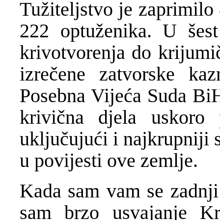
Tužiteljstvo je zaprimil
222 optuženika. U šest
krivotvorenja do krijumi
izrečene zatvorske ka
Posebna Vijeća Suda BiH,
krivična djela uskoro
uključujući i najkrupniji 
u povijesti ove zemlje.
Kada sam vam se zadnji 
sam brzo usvajanje K