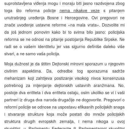
suprotstavljena viđenja mogu i moraju biti jasno razdvojena zbog
toga što reforma policije
nema nikakve veze
s pitanjem
unutrašnjeg uređenja Bosne i Hercegovine. Ovi pregovori ne
znače uvođenje ustavne reforme «na mala vrata». Dozvolite mi
da još jednom ponovim kako bi to svima bilo jasno: policijska
reforma se ne odnosi na pitanje postojanja Republike Srpske. Ne
radi se o vašem identitetu jer vas sigurno definiše daleko više
stvari, a ne samo vaša policija.
Moja dužnost je da štitim Dejtonski mirovni sporazum u njegovim
civilnim aspektima. Da, odredbe tog sporazuma sadrže
mehanizam koji zahtijeva postizanje visokog nivoa konsenzusa
potrebnog za mijenjanje dejtonskih ustavnih aranžmana. No,
postoje dva entiteta i dva entiteta ostaju, osim ukoliko se vi i vaši
partneri iz druga dva naroda drugačije ne dogovorite. Pregovori o
reformi policije se odnose na uspostavu efikasnih policijskih snaga
i stvaranje strukture koja može postati dio mreže policijskih
struktura drugih evropskih zemalja, i nema nikoga u ovoj
skupštini, u Parlamentu Federacije ili Parlamentarnoj skupštini