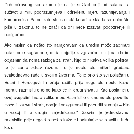
Duh mirovnog sporazuma je da je suživot bolji od sukoba, a
suživot u miru podrazumijeva i određenu mjeru razumijevanja i
kompromisa. Samo zato što su neki koraci u skladu sa onim što
piše u zakonu, to ne znači da oni neće izazvati podozrenje ili
nesigurnost.
Ako mislim da nešto što namjeravam da uradim može zabrinuti
neke moje sugrađane, onda najprije razgovaram s njima, da im
objasnim da nema razloga za strah. Nije to nikakva velika politika;
to je samo zdrav razum. To je nešto što milioni građana
svakodnevno rade u svojim životima. To je ono što svi političari u
Bosni i Hercegovini moraju raditi: prije nego što nešto kažu,
moraju razmisliti o tome kako će ih drugi shvatiti. Kao poslanici u
ovoj skupštini imate veliku moć. Razmislite o onome što govorite.
Hoće li izazvati strah, donijeti nesigurnost ili pobuditi sumnju – bilo
u vašoj ili u drugim zajednicama? Sasvim je jednostavno:
razmislite prije nego što nešto kažete i pokušajte se staviti u tuđu
kožu.