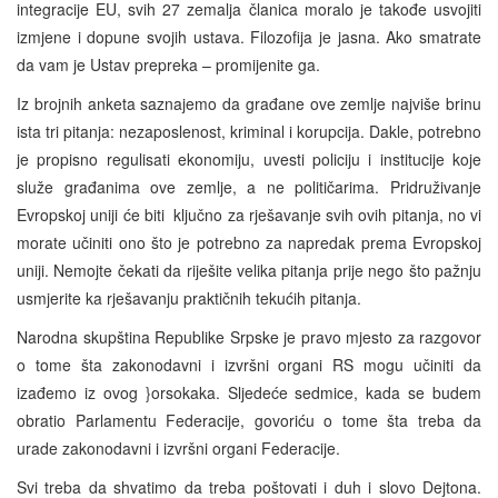
integracije EU, svih 27 zemalja članica moralo je takođe usvojiti
izmjene i dopune svojih ustava. Filozofija je jasna. Ako smatrate
da vam je Ustav prepreka – promijenite ga.
Iz brojnih anketa saznajemo da građane ove zemlje najviše brinu
ista tri pitanja: nezaposlenost, kriminal i korupcija. Dakle, potrebno
je propisno regulisati ekonomiju, uvesti policiju i institucije koje
služe građanima ove zemlje, a ne političarima. Pridruživanje
Evropskoj uniji će biti ključno za rješavanje svih ovih pitanja, no vi
morate učiniti ono što je potrebno za napredak prema Evropskoj
uniji. Nemojte čekati da riješite velika pitanja prije nego što pažnju
usmjerite ka rješavanju praktičnih tekućih pitanja.
Narodna skupština Republike Srpske je pravo mjesto za razgovor
o tome šta zakonodavni i izvršni organi RS mogu učiniti da
izađemo iz ovog }orsokaka. Sljedeće sedmice, kada se budem
obratio Parlamentu Federacije, govoriću o tome šta treba da
urade zakonodavni i izvršni organi Federacije.
Svi treba da shvatimo da treba poštovati i duh i slovo Dejtona.