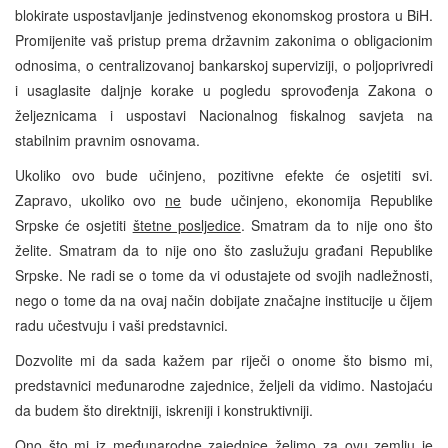
blokirate uspostavljanje jedinstvenog ekonomskog prostora u BiH.
Promijenite vaš pristup prema državnim zakonima o obligacionim
odnosima, o centralizovanoj bankarskoj superviziji, o poljoprivredi
i usaglasite daljnje korake u pogledu sprovođenja Zakona o
željeznicama i uspostavi Nacionalnog fiskalnog savjeta na
stabilnim pravnim osnovama.
Ukoliko ovo bude učinjeno, pozitivne efekte će osjetiti svi.
Zapravo, ukoliko ovo
ne
bude učinjeno, ekonomija Republike
Srpske će osjetiti
štetne posljedice
. Smatram da to nije ono što
želite. Smatram da to nije ono što zaslužuju građani Republike
Srpske. Ne radi se o tome da vi odustajete od svojih nadležnosti,
nego o tome da na ovaj način dobijate značajne institucije u čijem
radu učestvuju i vaši predstavnici.
Dozvolite mi da sada kažem par riječi o onome što bismo mi,
predstavnici međunarodne zajednice, željeli da vidimo. Nastojaću
da budem što direktniji, iskreniji i konstruktivniji.
Ono što mi iz međunarodne zajednice želimo za ovu zemlju je