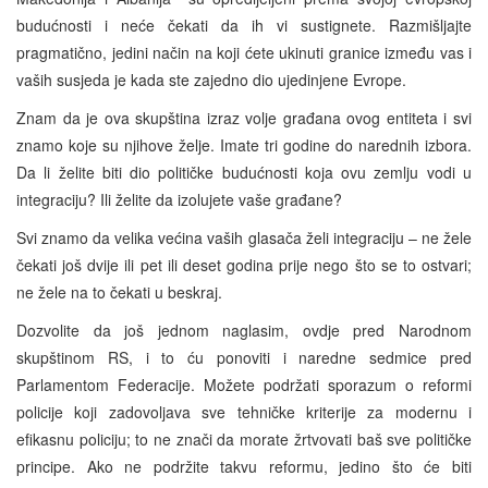
budućnosti i neće čekati da ih vi sustignete. Razmišljajte
pragmatično, jedini način na koji ćete ukinuti granice između vas i
vaših susjeda je kada ste zajedno dio ujedinjene Evrope.
Znam da je ova skupština izraz volje građana ovog entiteta i svi
znamo koje su njihove želje. Imate tri godine do narednih izbora.
Da li želite biti dio političke budućnosti koja ovu zemlju vodi u
integraciju? Ili želite da izolujete vaše građane?
Svi znamo da velika većina vaših glasača želi integraciju – ne žele
čekati još dvije ili pet ili deset godina prije nego što se to ostvari;
ne žele na to čekati u beskraj.
Dozvolite da još jednom naglasim, ovdje pred Narodnom
skupštinom RS, i to ću ponoviti i naredne sedmice pred
Parlamentom Federacije. Možete podržati sporazum o reformi
policije koji zadovoljava sve tehničke kriterije za modernu i
efikasnu policiju; to ne znači da morate žrtvovati baš sve političke
principe. Ako ne podržite takvu reformu, jedino što će biti