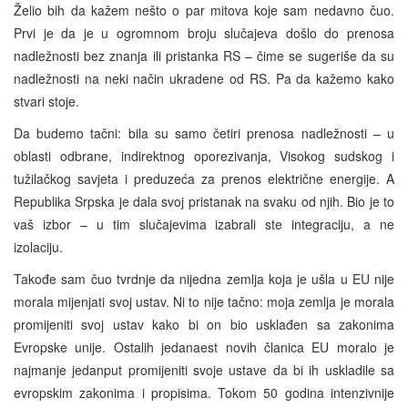
Želio bih da kažem nešto o par mitova koje sam nedavno čuo.
Prvi je da je u ogromnom broju slučajeva došlo do prenosa
nadležnosti bez znanja ili pristanka RS – čime se sugeriše da su
nadležnosti na neki način ukradene od RS. Pa da kažemo kako
stvari stoje.
Da budemo tačni: bila su samo četiri prenosa nadležnosti – u
oblasti odbrane, indirektnog oporezivanja, Visokog sudskog i
tužilačkog savjeta i preduzeća za prenos električne energije. A
Republika Srpska je dala svoj pristanak na svaku od njih. Bio je to
vaš izbor – u tim slučajevima izabrali ste integraciju, a ne
izolaciju.
Takođe sam čuo tvrdnje da nijedna zemlja koja je ušla u EU nije
morala mijenjati svoj ustav. Ni to nije tačno: moja zemlja je morala
promijeniti svoj ustav kako bi on bio usklađen sa zakonima
Evropske unije. Ostalih jedanaest novih članica EU moralo je
najmanje jedanput promijeniti svoje ustave da bi ih uskladile sa
evropskim zakonima i propisima. Tokom 50 godina intenzivnije