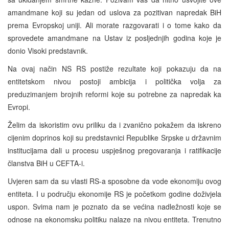
amandmane koji su jedan od uslova za pozitivan napredak BiH
prema Evropskoj uniji. Ali morate razgovarati i o tome kako da
sprovedete amandmane na Ustav iz posljednjih godina koje je
donio Visoki predstavnik.
Na ovaj način NS RS postiže rezultate koji pokazuju da na
entitetskom nivou postoji ambicija i politička volja za
preduzimanjem brojnih reformi koje su potrebne za napredak ka
Evropi.
Želim da iskoristim ovu priliku da i zvanično pokažem da iskreno
cijenim doprinos koji su predstavnici Republike Srpske u državnim
institucijama dali u procesu uspješnog pregovaranja i ratifikacije
članstva BiH u CEFTA-i.
Uvjeren sam da su vlasti RS-a sposobne da vode ekonomiju ovog
entiteta. I u području ekonomije RS je početkom godine doživjela
uspon. Svima nam je poznato da se većina nadležnosti koje se
odnose na ekonomsku politiku nalaze na nivou entiteta. Trenutno