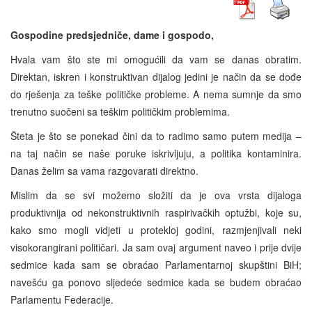
Gospodine predsjedniče, dame i gospodo,
Hvala vam što ste mi omogućili da vam se danas obratim.
Direktan, iskren i konstruktivan dijalog jedini je način da se dođe
do rješenja za teške političke probleme. A nema sumnje da smo
trenutno suočeni sa teškim političkim problemima.
Šteta je što se ponekad čini da to radimo samo putem medija –
na taj način se naše poruke iskrivljuju, a politika kontaminira.
Danas želim sa vama razgovarati direktno.
Mislim da se svi možemo složiti da je ova vrsta dijaloga
produktivnija od nekonstruktivnih raspirivačkih optužbi, koje su,
kako smo mogli vidjeti u protekloj godini, razmjenjivali neki
visokorangirani političari. Ja sam ovaj argument naveo i prije dvije
sedmice kada sam se obraćao Parlamentarnoj skupštini BiH;
navešću ga ponovo sljedeće sedmice kada se budem obraćao
Parlamentu Federacije.