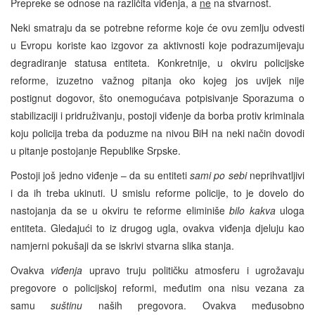
Prepreke se odnose na različita viđenja, a
ne
na stvarnost.
Neki smatraju da se potrebne reforme koje će ovu zemlju odvesti
u Evropu koriste kao izgovor za aktivnosti koje podrazumijevaju
degradiranje statusa entiteta. Konkretnije, u okviru policijske
reforme, izuzetno važnog pitanja oko kojeg jos uvijek nije
postignut dogovor, što onemogućava potpisivanje Sporazuma o
stabilizaciji i pridruživanju, postoji viđenje da borba protiv kriminala
koju policija treba da poduzme na nivou BiH na neki način dovodi
u pitanje postojanje Republike Srpske.
Postoji još jedno viđenje – da su entiteti
sami po sebi
neprihvatljivi
i da ih treba ukinuti. U smislu reforme policije, to je dovelo do
nastojanja da se u okviru te reforme eliminiše
bilo kakva
uloga
entiteta. Gledajući to iz drugog ugla, ovakva viđenja djeluju kao
namjerni pokušaji da se iskrivi stvarna slika stanja.
Ovakva
viđenja
upravo truju političku atmosferu i ugrožavaju
pregovore o policijskoj reformi, međutim ona nisu vezana za
samu
suštinu
naših pregovora. Ovakva međusobno