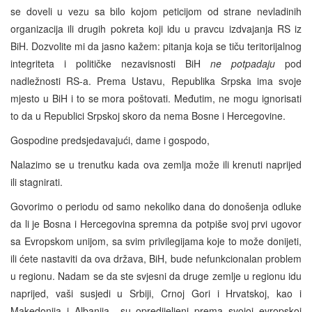
se doveli u vezu sa bilo kojom peticijom od strane nevladinih
organizacija ili drugih pokreta koji idu u pravcu izdvajanja RS iz
BiH. Dozvolite mi da jasno kažem: pitanja koja se tiču teritorijalnog
integriteta i političke nezavisnosti BiH
ne potpadaju
pod
nadležnosti RS-a. Prema Ustavu, Republika Srpska ima svoje
mjesto u BiH i to se mora poštovati. Međutim, ne mogu ignorisati
to da u Republici Srpskoj skoro da nema Bosne i Hercegovine.
Gospodine predsjedavajući, dame i gospodo,
Nalazimo se u trenutku kada ova zemlja može ili krenuti naprijed
ili stagnirati.
Govorimo o periodu od samo nekoliko dana do donošenja odluke
da li je Bosna i Hercegovina spremna da potpiše svoj prvi ugovor
sa Evropskom unijom, sa svim privilegijama koje to može donijeti,
ili ćete nastaviti da ova država, BiH, bude nefunkcionalan problem
u regionu. Nadam se da ste svjesni da druge zemlje u regionu idu
naprijed, vaši susjedi u Srbiji, Crnoj Gori i Hrvatskoj, kao i
Makedonija i Albanija su opredijeljeni prema svojoj evropskoj