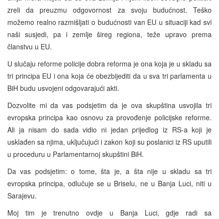
zreli da preuzmu odgovornost za svoju budućnost. Teško
možemo realno razmišljati o budućnosti van EU u situaciji kad svi
naši susjedi, pa i zemlje šireg regiona, teže upravo prema
članstvu u EU.
U slučaju reforme policije dobra reforma je ona koja je u skladu sa
tri principa EU i ona koja će obezbijediti da u sva tri parlamenta u
BiH budu usvojeni odgovarajući akti.
Dozvolite mi da vas podsjetim da je ova skupština usvojila tri
evropska principa kao osnovu za provođenje policijske reforme.
Ali ja nisam do sada vidio ni jedan prijedlog iz RS-a koji je
usklađen sa njima, uključujući i zakon koji su poslanici iz RS uputili
u proceduru u Parlamentarnoj skupštini BiH.
Da vas podsjetim: o tome, šta je, a šta nije u skladu sa tri
evropska principa, odlučuje se u Briselu, ne u Banja Luci, niti u
Sarajevu.
Moj tim je trenutno ovdje u Banja Luci, gdje radi sa