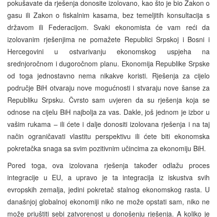
pokušavate da rješenja donosite izolovano, kao što je bio Zakon o
gasu ili Zakon o fiskalnim kasama, bez temeljitih konsultacija s
državom ili Federacijom. Svaki ekonomista će vam reći da
izolovanim rješenjima ne pomažete Republici Srpskoj i Bosni i
Hercegovini u ostvarivanju ekonomskog uspjeha na
srednjoročnom i dugoročnom planu. Ekonomija Republike Srpske
od toga jednostavno nema nikakve koristi. Rješenja za cijelo
područje BiH otvaraju nove mogućnosti i stvaraju nove šanse za
Republiku Srpsku. Čvrsto sam uvjeren da su rješenja koja se
odnose na cijelu BiH najbolja za vas. Dakle, još jednom je izbor u
vašim rukama – ili ćete i dalje donositi izolovana rješenja i na taj
način ograničavati vlastitu perspektivu ili ćete biti ekonomska
pokretačka snaga sa svim pozitivnim učincima za ekonomiju BiH.
Pored toga, ova izolovana rješenja također odlažu proces
integracije u EU, a upravo je ta integracija iz iskustva svih
evropskih zemalja, jedini pokretač stalnog ekonomskog rasta. U
današnjoj globalnoj ekonomiji niko ne može opstati sam, niko ne
može priuštiti sebi zatvorenost u donošenju rješenja. A koliko je