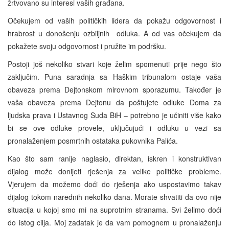
žrtvovano su interesi vaših građana.
Očekujem od vaših političkih lidera da pokažu odgovornost i
hrabrost u donošenju ozbiljnih odluka. A od vas očekujem da
pokažete svoju odgovornost i pružite im podršku.
Postoji još nekoliko stvari koje želim spomenuti prije nego što
zaključim. Puna saradnja sa Haškim tribunalom ostaje vaša
obaveza prema Dejtonskom mirovnom sporazumu. Također je
vaša obaveza prema Dejtonu da poštujete odluke Doma za
ljudska prava i Ustavnog Suda BiH – potrebno je učiniti više kako
bi se ove odluke provele, uključujući i odluku u vezi sa
pronalaženjem posmrtnih ostataka pukovnika Palića.
Kao što sam ranije naglasio, direktan, iskren i konstruktivan
dijalog može donijeti rješenja za velike političke probleme.
Vjerujem da možemo doći do rješenja ako uspostavimo takav
dijalog tokom narednih nekoliko dana. Morate shvatiti da ovo nije
situacija u kojoj smo mi na suprotnim stranama. Svi želimo doći
do istog cilja. Moj zadatak je da vam pomognem u pronalaženju