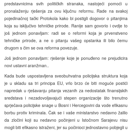
predstavnicima svih političkih stranaka, nastojeći pomoći u
pronalaženju rješenja za ovu ključnu reformu. Rade na svakoj
pojedinačnoj tački Protokola kako bi postigli dogovor o pitanjima
koja su isključivo tehničke prirode. Ranije sam govorio i ovdje to
još jednom ponavljam: radi se o reformi koja je prvenstveno
tehničke prirode, a ne o pitanju vašeg opstanka ili bilo čemu
drugom s čim se ova reforma povezuje.
Još jednom ponavljam: rješenje koje je ponuđeno ne prejudicira
novi ustavni aranžman..
Kada bude uspostavljena sveobuhvatna policijska struktura koja
je u skladu sa tri principa EU, vrlo brzo će biti moguće postići
napredak u rješavanju pitanja vezanih za nedostatak finansijskih
sredstava i nezadovoljavajući stepen organizacije što trenutno
sprječava policijske snage u Bosni i Hercegovini da vode efikasnu
borbu protiv kriminala. Čak se i vaše ministarstvo nedavno žalilo
da zločini koji su nedavno počinjeni u Istočnom Sarajevu nisu
mogli biti efikasno istraženi, jer su počinioci jednostavno pobjegli u