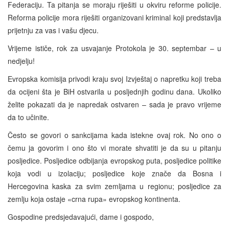
Federaciju. Ta pitanja se moraju riješiti u okviru reforme policije.
Reforma policije mora riješiti organizovani kriminal koji predstavlja
prijetnju za vas i vašu djecu.
Vrijeme ističe, rok za usvajanje Protokola je 30. septembar – u
nedjelju!
Evropska komisija privodi kraju svoj Izvještaj o napretku koji treba
da ocijeni šta je BiH ostvarila u posljednjih godinu dana. Ukoliko
želite pokazati da je napredak ostvaren – sada je pravo vrijeme
da to učinite.
Često se govori o sankcijama kada istekne ovaj rok. No ono o
čemu ja govorim i ono što vi morate shvatiti je da su u pitanju
posljedice. Posljedice odbijanja evropskog puta, posljedice politike
koja vodi u izolaciju; posljedice koje znače da Bosna i
Hercegovina kaska za svim zemljama u regionu; posljedice za
zemlju koja ostaje «crna rupa» evropskog kontinenta.
Gospodine predsjedavajući, dame i gospodo,