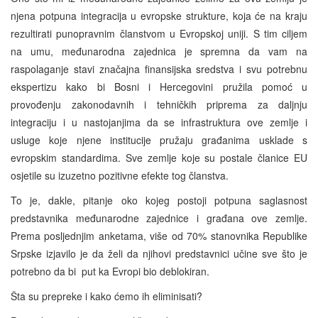
njena potpuna integracija u evropske strukture, koja će na kraju
rezultirati punopravnim članstvom u Evropskoj uniji. S tim ciljem
na umu, međunarodna zajednica je spremna da vam na
raspolaganje stavi značajna finansijska sredstva i svu potrebnu
ekspertizu kako bi Bosni i Hercegovini pružila pomoć u
provođenju zakonodavnih i tehničkih priprema za daljnju
integraciju i u nastojanjima da se infrastruktura ove zemlje i
usluge koje njene institucije pružaju građanima usklade s
evropskim standardima. Sve zemlje koje su postale članice EU
osjetile su izuzetno pozitivne efekte tog članstva.
To je, dakle, pitanje oko kojeg postoji potpuna saglasnost
predstavnika međunarodne zajednice i građana ove zemlje.
Prema posljednjim anketama, više od 70% stanovnika Republike
Srpske izjavilo je da želi da njihovi predstavnici učine sve što je
potrebno da bi put ka Evropi bio deblokiran.
Šta su prepreke i kako ćemo ih eliminisati?