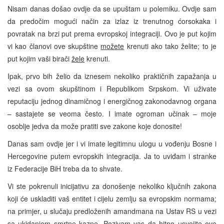
Nisam danas došao ovdje da se upuštam u polemiku. Ovdje sam
da predočim mogući način za izlaz iz trenutnog ćorsokaka i
povratak na brzi put prema evropskoj integraciji. Ovo je put kojim
vi kao članovi ove skupštine
možete
krenuti ako tako želite; to je
put kojim vaši birači
žele
krenuti.
Ipak, prvo bih želio da iznesem nekoliko praktičnih zapažanja u
vezi sa ovom skupštinom i Republikom Srpskom. Vi uživate
reputaciju jednog dinamičnog i energičnog zakonodavnog organa
– sastajete se veoma često. I imate ogroman učinak – moje
osoblje jedva da može pratiti sve zakone koje donosite!
Danas sam ovdje jer i vi imate legitimnu ulogu u vođenju Bosne i
Hercegovine putem evropskih integracija. Ja to uviđam i stranke
iz Federacije BiH treba da to shvate.
Vi ste pokrenuli inicijativu za donošenje nekoliko ključnih zakona
koji će uskladiti vaš entitet i cijelu zemlju sa evropskim normama;
na primjer, u slučaju predloženih amandmana na Ustav RS u vezi
sa ukidanjem smrtne kazne. Pozivam vas da hitno usvojite ove