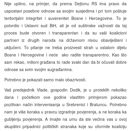
Nije upitno, na primjer, da prema Dejtonu RS ima pravo da
uspostavi posebne odnose sa svojim susjedima i pri tom poštuje
teritorijalni integritet i suverenitet Bosne i Hercegovine. To je
potvrdio i Ustavni sud BiH, ali je od suštinske važnosti da taj
proces bude otvoren i transparentan i da su vaši koalicioni
partneri iz drugih naroda na državnom nivou obaviješteni i
uključeni. To pitanje ne treba proizvesti strah u ostalom dijelu
Bosne i Hercegovine i neće ako radite transparentno. Kao što
sam rekao, milioni građana to rade svaki dan da bi očuvali dobre
odnose sa svim svojim sugrađanima.
Potrebno je pokazati samo malo obazrivosti.
Vaš predsjednik Vlade, gospodin Dodik, je u proteklih nekoliko
dana i početkom ove godine vlastitim primjerom pokazao
pozitivan način intervenisanja u Srebrenici i Bratuncu. Potrebno
nam je više koraka u pravcu izgradnje povjerenja, a ne koraka ka
gubljenju povjerenja. A imajte na umu da ste većina vas u ovoj
skupštini pripadnici političkih stranaka koje su oformile koaliciju