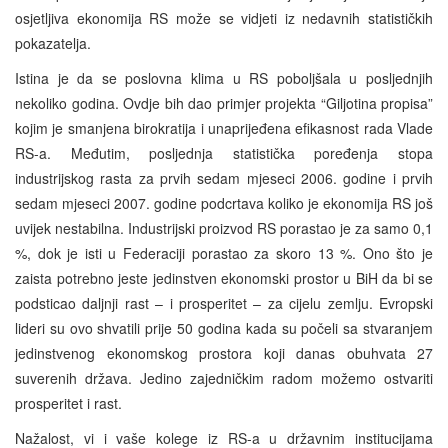
osjetljiva ekonomija RS može se vidjeti iz nedavnih statističkih
pokazatelja.
Istina je da se poslovna klima u RS poboljšala u posljednjih
nekoliko godina. Ovdje bih dao primjer projekta “Giljotina propisa”
kojim je smanjena birokratija i unaprijeđena efikasnost rada Vlade
RS-a. Međutim, posljednja statistička poređenja stopa
industrijskog rasta za prvih sedam mjeseci 2006. godine i prvih
sedam mjeseci 2007. godine podcrtava koliko je ekonomija RS još
uvijek nestabilna. Industrijski proizvod RS porastao je za samo 0,1
%, dok je isti u Federaciji porastao za skoro 13 %. Ono što je
zaista potrebno jeste jedinstven ekonomski prostor u BiH da bi se
podsticao daljnji rast – i prosperitet – za cijelu zemlju. Evropski
lideri su ovo shvatili prije 50 godina kada su počeli sa stvaranjem
jedinstvenog ekonomskog prostora koji danas obuhvata 27
suverenih država. Jedino zajedničkim radom možemo ostvariti
prosperitet i rast.
Nažalost, vi i vaše kolege iz RS-a u državnim institucijama