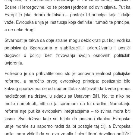
Bosne i Hercegovine, ko se protivi i jednom od ovih ciljeva. Put ka
Evropi je jako dobro definisan – postoje tri principa koja i dalje
važe. Evropska unija je institucija koja definiše i tumači te principe,
a ne neko drugi.
Stvarnost je takva da obje strane mogu deblokirati put koji vodi ka
potpisivanju Sporazuma o stabilizaciji i pridruživanju i postići
dogovor o policiji bez žrtvovanja svojih osnovnih političkih
uvjerenja.
Potrebno je da prihvatite ono što je osnovna realnost policijske
reforme, a naročito prvog evropskog principa: postizanje bilo
kakvog sporazuma će od oba entiteta zahtijevati da izvrše prenos
nadležnosti na državu u skladu sa Ustavom BiH. No, to niko ne
može nametnuti, niti se ja spremam da to uradim. Nametanje
reformi nije put ka evropskim integracijama – to svima mora biti
jasno. Sve države koje su htjele da postanu članice Evropske
unije morale su naporno raditi da bi postigle taj cilj, a Evropska
unija mora vidjeti da su ova zemlja i njeni lideri dovoljno politički