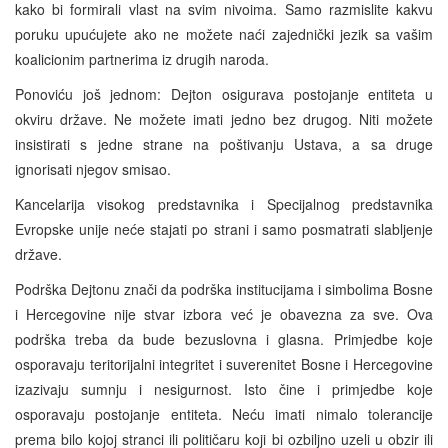
kako bi formirali vlast na svim nivoima. Samo razmislite kakvu
poruku upućujete ako ne možete naći zajednički jezik sa vašim
koalicionim partnerima iz drugih naroda.
Ponoviću još jednom: Dejton osigurava postojanje entiteta u
okviru države. Ne možete imati jedno bez drugog. Niti možete
insistirati s jedne strane na poštivanju Ustava, a sa druge
ignorisati njegov smisao.
Kancelarija visokog predstavnika i Specijalnog predstavnika
Evropske unije neće stajati po strani i samo posmatrati slabljenje
države.
Podrška Dejtonu znači da podrška institucijama i simbolima Bosne
i Hercegovine nije stvar izbora već je obavezna za sve. Ova
podrška treba da bude bezuslovna i glasna. Primjedbe koje
osporavaju teritorijalni integritet i suverenitet Bosne i Hercegovine
izazivaju sumnju i nesigurnost. Isto čine i primjedbe koje
osporavaju postojanje entiteta. Neću imati nimalo tolerancije
prema bilo kojoj stranci ili političaru koji bi ozbiljno uzeli u obzir ili