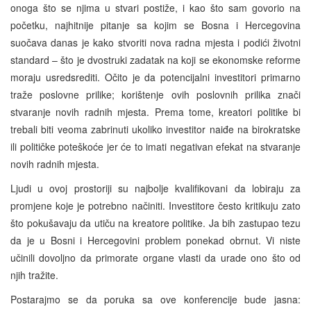
onoga što se njima u stvari postiže, i kao što sam govorio na
početku, najhitnije pitanje sa kojim se Bosna i Hercegovina
suočava danas je kako stvoriti nova radna mjesta i podići životni
standard – što je dvostruki zadatak na koji se ekonomske reforme
moraju usredsrediti. Očito je da potencijalni investitori primarno
traže poslovne prilike; korištenje ovih poslovnih prilika znači
stvaranje novih radnih mjesta. Prema tome, kreatori politike bi
trebali biti veoma zabrinuti ukoliko investitor naiđe na birokratske
ili političke poteškoće jer će to imati negativan efekat na stvaranje
novih radnih mjesta.
Ljudi u ovoj prostoriji su najbolje kvalifikovani da lobiraju za
promjene koje je potrebno načiniti. Investitore često kritikuju zato
što pokušavaju da utiču na kreatore politike. Ja bih zastupao tezu
da je u Bosni i Hercegovini problem ponekad obrnut. Vi niste
učinili dovoljno da primorate organe vlasti da urade ono što od
njih tražite.
Postarajmo se da poruka sa ove konferencije bude jasna: