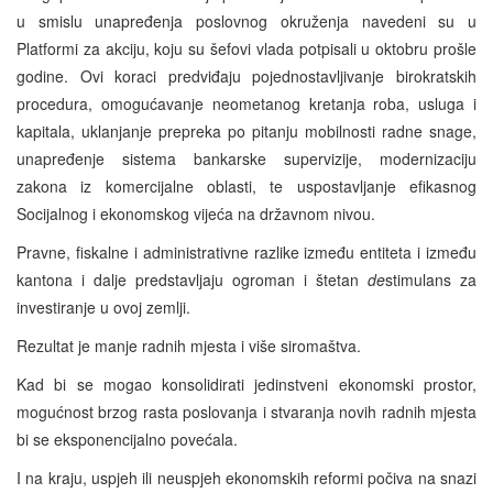
u smislu unapređenja poslovnog okruženja navedeni su u
Platformi za akciju, koju su šefovi vlada potpisali u oktobru prošle
godine. Ovi koraci predviđaju pojednostavljivanje birokratskih
procedura, omogućavanje neometanog kretanja roba, usluga i
kapitala, uklanjanje prepreka po pitanju mobilnosti radne snage,
unapređenje sistema bankarske supervizije, modernizaciju
zakona iz komercijalne oblasti, te uspostavljanje efikasnog
Socijalnog i ekonomskog vijeća na državnom nivou.
Pravne, fiskalne i administrativne razlike između entiteta i između
kantona i dalje predstavljaju ogroman i štetan
de
stimulans za
investiranje u ovoj zemlji.
Rezultat je manje radnih mjesta i više siromaštva.
Kad bi se mogao konsolidirati jedinstveni ekonomski prostor,
mogućnost brzog rasta poslovanja i stvaranja novih radnih mjesta
bi se eksponencijalno povećala.
I na kraju, uspjeh ili neuspjeh ekonomskih reformi počiva na snazi