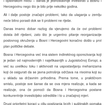
i opštinskom nivou – danas je jednostavnije investirati u Bosnu i
Hercegovinu nego što je bilo prije nekoliko godina.
Ali i dalje postoje značajni problemi, tako da ulaganja u zemlju
neće bitno porasti dok se ti problemi ne riješe.
Danas imamo dobar razlog da vjerujemo da će ovi problemi
doista
biti
riješeni, zato što je urgentno pitanje reorganizacije
poslovnog okruženja u Bosni i Hercegovini konačno došlo u prvi
plan političke debate.
Bosna i Hercegovina već ima sistem indirektnog oporezivanja koji
je jedan od najmodernijih i najefikasnijih u Jugoistočnoj Evropi, a
već su uvelikou toku i aktivnosti na uspostavljanju mehanizama
koji će osigurati da se javna potrošnja održava na nivoima koji su
u skladu sa državnim prihodima. Prema tome, u praktičnom
smislu, postoje sve šanse da se ova mjera realizuje, a kada se
realizuje, ona će pomoći da Bosna i Hercegovina postane
konkurentnije investicijsko odredište i to u značajnoj mjeri.
Drugi prioritetni koraci u cilju postizanja brzih i suštinskih pomaka