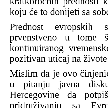
kratkoročnih prednosti k
koju će to donijeti sa so
Prednost evropskih s
prvenstveno u tome 
kontinuiranog vremensk
pozitivan uticaj na živote
Mislim da je ovo činjeni
u pitanju javna dis
Hercegovine da potpiš
pridruživanju sa Ev