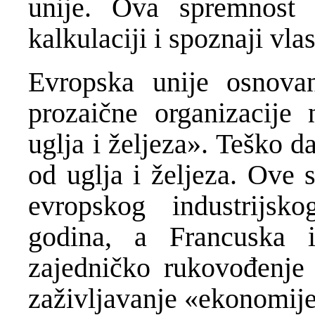
unije. Ova spremnost 
kalkulaciji i spoznaji vla
Evropska unije osnova
prozaične organizacije
uglja i željeza». Teško d
od uglja i željeza. Ove 
evropskog industrijsk
godina, a Francuska 
zajedničko rukovođenje
zaživljavanje «ekonomije