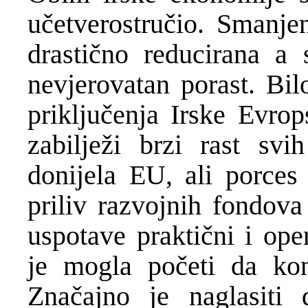
učetverostručio. Smanjen
drastično reducirana a s
nevjerovatan porast. Bil
priključenja Irske Evrop
zabilježi brzi rast svi
donijela EU, ali porces 
priliv razvojnih fondova
uspotave praktični i ope
je mogla početi da kon
Značajno je naglasiti 