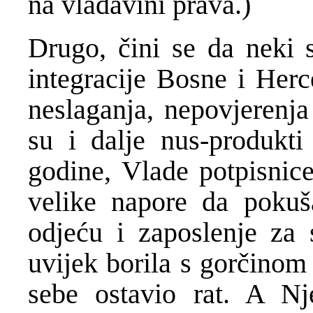
na vladavini prava.)
Drugo, čini se da neki 
integracije Bosne i Her
neslaganja, nepovjerenja
su i dalje nus-produkt
godine, Vlade potpisnic
velike napore da pokuša
odjeću i zaposlenje za 
uvijek borila s gorčinom
sebe ostavio rat. A Nj