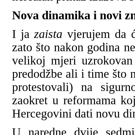
Nova dinamika i novi z
I ja
zaista
vjerujem da će
zato što nakon godina ne
velikoj mjeri uzrokovan 
predodžbe ali i time što 
protestovali) na sigu
zaokret u reformama koj
Hercegovini dati novu di
U naredne dvije sedmi