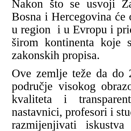
Nakon što se usvoji Z
Bosna i Hercegovina će ot
u region i u Evropu i pr
širom kontinenta koje 
zakonskih propisa.
Ove zemlje teže da do 
područje visokog obrazo
kvaliteta i transpare
nastavnici, profesori i s
razmijenjivati iskustv