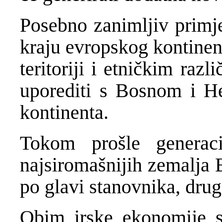
Posebno zanimljiv primje
kraju evropskog kontinen
teritoriji i etničkim raz
uporediti s Bosnom i H
kontinenta.
Tokom prošle generac
najsiromašnijih zemalja 
po glavi stanovnika, drug
Obim irske ekonomije s