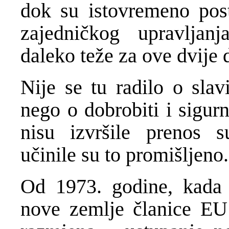
dok su istovremeno pos
zajedničkog upravljanj
daleko teže za ove dvije
Nije se tu radilo o slav
nego o dobrobiti i sigur
nisu izvršile prenos su
učinile su to promišljeno.
Od 1973. godine, kada j
nove zemlje članice EU 