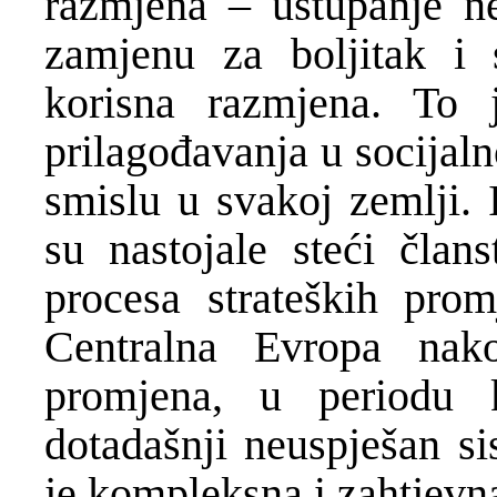
razmjena – ustupanje ne
zamjenu za boljitak i 
korisna razmjena. To 
prilagođavanja u socija
smislu u svakoj zemlji. 
su nastojale steći čla
procesa strateških prom
Centralna Evropa nak
promjena, u periodu 
dotadašnji neuspješan sis
je kompleksna i zahtjevna