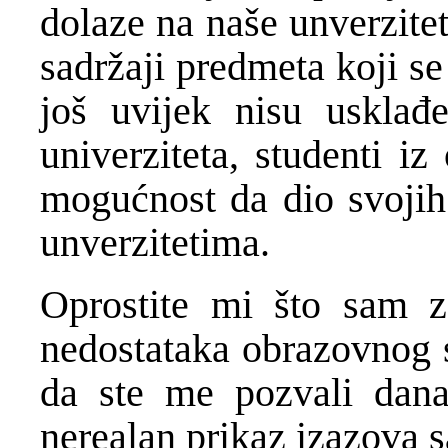
dolaze na naše unverzite
sadržaji predmeta koji s
još uvijek nisu usklađ
univerziteta, studenti i
mogućnost da dio svojih 
unverzitetima.
Oprostite mi što sam 
nedostataka obrazovnog s
da ste me pozvali dana
nerealan prikaz izazova 