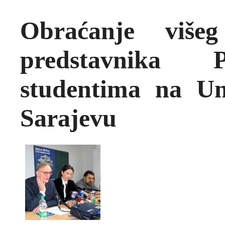
Obraćanje više
predstavnika P
studentima na Un
Sarajevu