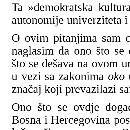
Ta »demokratska kultur
autonomije univerziteta i
O ovim pitanjima sam de
naglasim da ono što se 
što se dešava na ovom un
u vezi sa zakonima
oko
u
značaj koji prevazilazi s
Ono što se ovdje doga
Bosna i Hercegovina postat