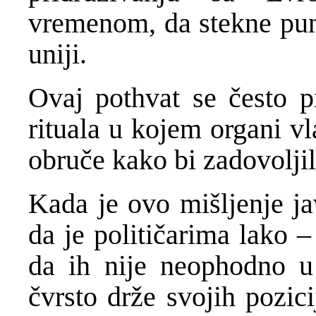
vremenom, da stekne pun
uniji.
Ovaj pothvat se često p
rituala u kojem organi v
obruče kako bi zadovoljil
Kada je ovo mišljenje ja
da je političarima lako –
da ih nije neophodno u 
čvrsto drže svojih pozici