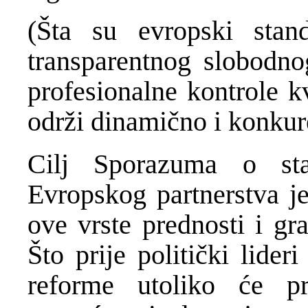
(Šta su evropski stan
transparentnog slobodno
profesionalne kontrole k
održi dinamično i konkure
Cilj Sporazuma o stab
Evropskog partnerstva j
ove vrste prednosti i g
Što prije politički lide
reforme utoliko će p