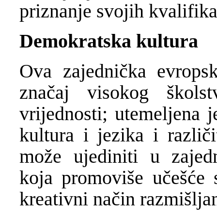
priznanje svojih kvalifika
Demokratska kultura
Ova zajednička evropsk
značaj visokog škols
vrijednosti; utemeljena 
kultura i jezika i razli
može ujediniti u zajed
koja promoviše učešće st
kreativni način razmišljan