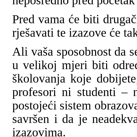
neposredno pred početak 
Pred vama će biti drugači
rješavati te izazove će tak
Ali vaša sposobnost da s
u velikoj mjeri biti odr
školovanja koje dobijete
profesori ni studenti – 
postojeći sistem obrazov
savršen i da je neadekv
izazovima.