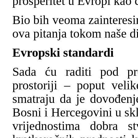
prosperitet u Evropi kao c
Bio bih veoma zainteresi
ova pitanja tokom naše di
Evropski standardi
Sada ću raditi pod p
prostoriji – poput veli
smatraju da je dovođenje
Bosni i Hercegovini u sk
vrijednostima dobra 