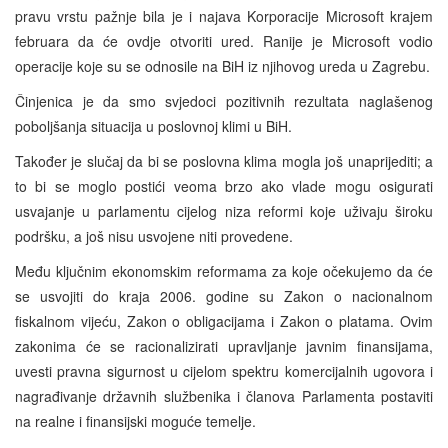
pravu vrstu pažnje bila je i najava Korporacije Microsoft krajem
februara da će ovdje otvoriti ured. Ranije je Microsoft vodio
operacije koje su se odnosile na BiH iz njihovog ureda u Zagrebu.
Činjenica je da smo svjedoci pozitivnih rezultata naglašenog
poboljšanja situacija u poslovnoj klimi u BiH.
Također je slučaj da bi se poslovna klima mogla još unaprijediti; a
to bi se moglo postići veoma brzo ako vlade mogu osigurati
usvajanje u parlamentu cijelog niza reformi koje uživaju široku
podršku, a još nisu usvojene niti provedene.
Među ključnim ekonomskim reformama za koje očekujemo da će
se usvojiti do kraja 2006. godine su Zakon o nacionalnom
fiskalnom vijeću, Zakon o obligacijama i Zakon o platama. Ovim
zakonima će se racionalizirati upravljanje javnim finansijama,
uvesti pravna sigurnost u cijelom spektru komercijalnih ugovora i
nagrađivanje državnih službenika i članova Parlamenta postaviti
na realne i finansijski moguće temelje.