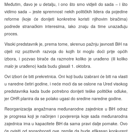
Međutim, đavo je u detalju, i ono što smo vidjeli do sada – i što
vidimo sada – jeste spremnost nekih političkih lidera da pojedine
reforme (koje će donijeti konkretne koristi njihovim biračima)
podrede stranačkim interesima, iako znaju da time unazađuju
proces.
Visoki predstavnik je, prema tome, skrenuo pažnju javnosti BiH na
cijeli niz pozitivnih razvoja do kojih bi moglo doći prije općih
izbora, i pozvao birače da razmotre koliko je urađeno (ili koliko
malo
je urađeno) kada budu glasali 1. oktobra.
Ovi izbori će biti prekretnica. Oni koji budu izabrani će biti na vlasti
u naredne četiri godine, i neće moći da se oslone na Ured visokog
predstavnika kada bude potrebno donijeti teške političke odluke,
jer OHR planira da se polako ugasi do sredine naredne godine.
Reorganizacija angažmana međunarodne zajednice u BiH odraz
je progresa koji je načinjen i povjerenja koje sada međunarodna
zajednica ima u kapacitete BiH da sama pravi dalje pomake. Ovo
će ovisiti od sposobnosti ove zemlje da bude efikasan konkurent