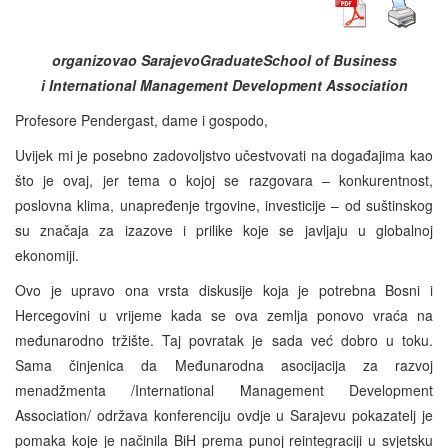
organizovao
Sarajevo
Graduate
School
of Business
i International Management Development Association
Profesore Pendergast, dame i gospodo,
Uvijek mi je posebno zadovoljstvo učestvovati na događajima kao
što je ovaj, jer tema o kojoj se razgovara – konkurentnost,
poslovna klima, unapređenje trgovine, investicije – od suštinskog
su značaja za izazove i prilike koje se javljaju u globalnoj
ekonomiji.
Ovo je upravo ona vrsta diskusije koja je potrebna Bosni i
Hercegovini u vrijeme kada se ova zemlja ponovo vraća na
međunarodno tržište. Taj povratak je sada već dobro u toku.
Sama činjenica da Međunarodna asocijacija za razvoj
menadžmenta /International Management Development
Association/ održava konferenciju ovdje u Sarajevu pokazatelj je
pomaka koje je načinila BiH prema punoj reintegraciji u svjetsku