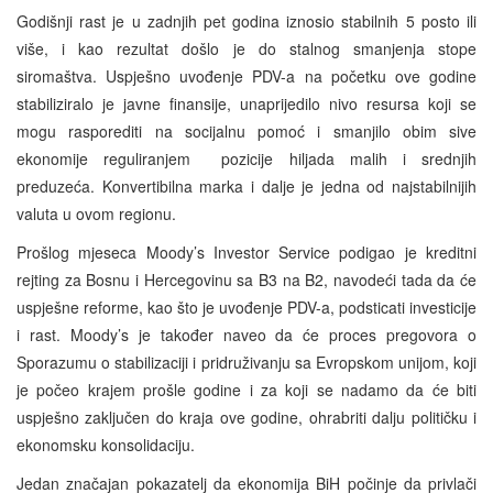
Godišnji rast je u zadnjih pet godina iznosio stabilnih 5 posto ili
više, i kao rezultat došlo je do stalnog smanjenja stope
siromaštva. Uspješno uvođenje PDV-a na početku ove godine
stabiliziralo je javne finansije, unaprijedilo nivo resursa koji se
mogu rasporediti na socijalnu pomoć i smanjilo obim sive
ekonomije reguliranjem pozicije hiljada malih i srednjih
preduzeća. Konvertibilna marka i dalje je jedna od najstabilnijih
valuta u ovom regionu.
Prošlog mjeseca Moody’s Investor Service podigao je kreditni
rejting za Bosnu i Hercegovinu sa B3 na B2, navodeći tada da će
uspješne reforme, kao što je uvođenje PDV-a, podsticati investicije
i rast. Moody’s je također naveo da će proces pregovora o
Sporazumu o stabilizaciji i pridruživanju sa Evropskom unijom, koji
je počeo krajem prošle godine i za koji se nadamo da će biti
uspješno zaključen do kraja ove godine, ohrabriti dalju političku i
ekonomsku konsolidaciju.
Jedan značajan pokazatelj da ekonomija BiH počinje da privlači