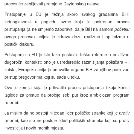
proces će zahtijevati promjene Daytonskog ustava.
Pristupanje u EU je težnja skoro svakog građanina BiH;
jednoglasnost u pogledu svrhe koju je pokrenuo proces
pristupanja (a ne smijemo zaboraviti da je BiH na samom
početku
ovoga procesa) unijela je zdravu dozu realizma i optimizma u
politički diskurs.
Pristupanje u EU je isto tako postavilo teške reforme u pozitivan
dugoročni kontekst; ono je usredsredilo razmišljanja političara – i
zaista, Evropska unija je pohvalila organe BiH za njihov poslovan
pristup pregovorima koji su sada u toku.
Ovo je zemlja koja je prihvatila proces pristupanja i koja koristi
izglede za pristup da probije sebi put kroz ambiciozan program
reformi.
Ja mislim da ne postoji
ni jedan
lider političke stranke koji je
protiv
reformi, kao što ne postoje lideri političkih stranaka koji su protiv
investicija i novih radnih mjesta.