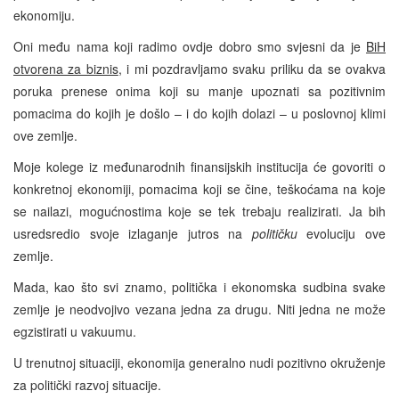
ekonomiju.
Oni među nama koji radimo ovdje dobro smo svjesni da je
BiH
otvorena za biznis
, i mi pozdravljamo svaku priliku da se ovakva
poruka prenese onima koji su manje upoznati sa pozitivnim
pomacima do kojih je došlo – i do kojih dolazi – u poslovnoj klimi
ove zemlje.
Moje kolege iz međunarodnih finansijskih institucija će govoriti o
konkretnoj ekonomiji, pomacima koji se čine, teškoćama na koje
se nailazi, mogućnostima koje se tek trebaju realizirati. Ja bih
usredsredio svoje izlaganje jutros na
političku
evoluciju ove
zemlje.
Mada, kao što svi znamo, politička i ekonomska sudbina svake
zemlje je neodvojivo vezana jedna za drugu. Niti jedna ne može
egzistirati u vakuumu.
U trenutnoj situaciji, ekonomija generalno nudi pozitivno okruženje
za politički razvoj situacije.