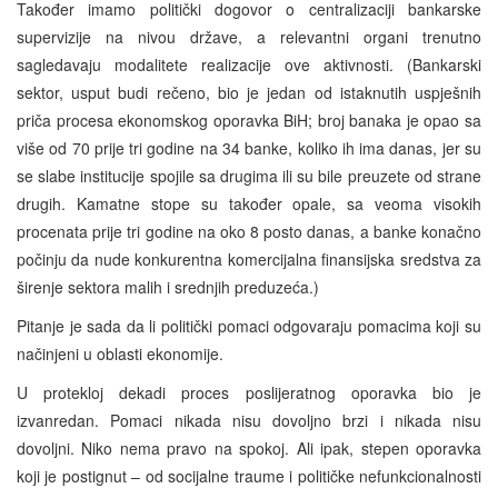
Također imamo politički dogovor o centralizaciji bankarske
supervizije na nivou države, a relevantni organi trenutno
sagledavaju modalitete realizacije ove aktivnosti. (Bankarski
sektor, usput budi rečeno, bio je jedan od istaknutih uspješnih
priča procesa ekonomskog oporavka BiH; broj banaka je opao sa
više od 70 prije tri godine na 34 banke, koliko ih ima danas, jer su
se slabe institucije spojile sa drugima ili su bile preuzete od strane
drugih. Kamatne stope su također opale, sa veoma visokih
procenata prije tri godine na oko 8 posto danas, a banke konačno
počinju da nude konkurentna komercijalna finansijska sredstva za
širenje sektora malih i srednjih preduzeća.)
Pitanje je sada da li politički pomaci odgovaraju pomacima koji su
načinjeni u oblasti ekonomije.
U protekloj dekadi proces poslijeratnog oporavka bio je
izvanredan. Pomaci nikada nisu dovoljno brzi i nikada nisu
dovoljni. Niko nema pravo na spokoj. Ali ipak, stepen oporavka
koji je postignut – od socijalne traume i političke nefunkcionalnosti