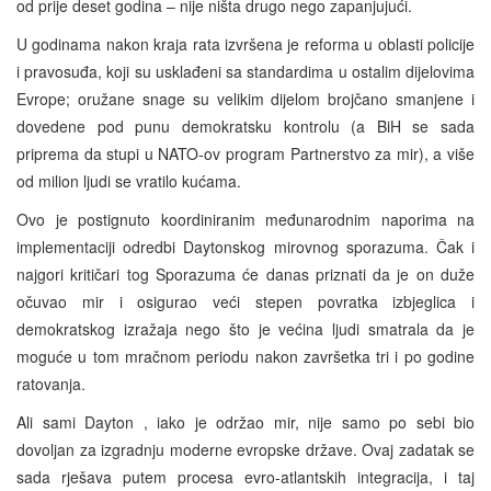
od prije deset godina – nije ništa drugo nego zapanjujući.
U godinama nakon kraja rata izvršena je reforma u oblasti policije
i pravosuđa, koji su usklađeni sa standardima u ostalim dijelovima
Evrope; oružane snage su velikim dijelom brojčano smanjene i
dovedene pod punu demokratsku kontrolu (a BiH se sada
priprema da stupi u NATO-ov program Partnerstvo za mir), a više
od milion ljudi se vratilo kućama.
Ovo je postignuto koordiniranim međunarodnim naporima na
implementaciji odredbi Daytonskog mirovnog sporazuma. Čak i
najgori kritičari tog Sporazuma će danas priznati da je on duže
očuvao mir i osigurao veći stepen povratka izbjeglica i
demokratskog izražaja nego što je većina ljudi smatrala da je
moguće u tom mračnom periodu nakon završetka tri i po godine
ratovanja.
Ali sami
Dayton
, iako je održao mir, nije samo po sebi bio
dovoljan za izgradnju moderne evropske države. Ovaj zadatak se
sada rješava putem procesa evro-atlantskih integracija, i taj