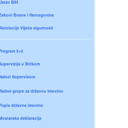
Ustav BiH
Zakoni Bosne i Hercegovine
Rezolucije Vijeća sigurnosti
Program 5+2
Supervizija u Brčkom
Nalozi Supervizora
Radne grupe za državnu imovinu
Popis državne imovine
Mostarska deklaracija