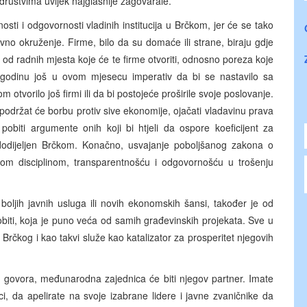
 društvima uvijek najglasnije zagovarale.
nosti i odgovornosti vladinih institucija u Brčkom, jer će se tako
vno okruženje. Firme, bilo da su domaće ili strane, biraju gdje
ati od radnih mjesta koje će te firme otvoriti, odnosno poreza koje
 godinu još u ovom mjesecu imperativ da bi se nastavilo sa
 otvorilo još firmi ili da bi postojeće proširile svoje poslovanje.
podržat će borbu protiv sive ekonomije, ojačati vladavinu prava
 pobiti argumente onih koji bi htjeli da ospore koeficijent za
 dodijeljen Brčkom. Konačno, usvajanje poboljšanog zakona o
lnom disciplinom, transparentnošću i odgovornošću u trošenju
e boljih javnih usluga ili novih ekonomskih šansi, također je od
biti, koja je puno veća od samih građevinskih projekata. Sve u
Brčkog i kao takvi služe kao katalizator za prosperitet njegovih
g govora, međunarodna zajednica će biti njegov partner. Imate
ci, da apelirate na svoje izabrane lidere i javne zvaničnike da