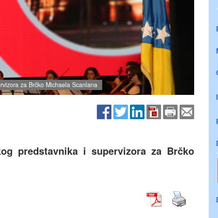
ervizora za Brčko Michaela Scanlana
og predstavnika i supervizora za Brčko