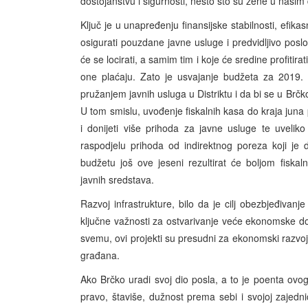
dostojanstvu i sigurnosti, nešto što su žene u našim
Ključ je u unapređenju finansijske stabilnosti, efikas
osigurati pouzdane javne usluge i predvidljivo poslo
će se locirati, a samim tim i koje će sredine profitir
one plaćaju. Zato je usvajanje budžeta za 2019.
pružanjem javnih usluga u Distriktu i da bi se u Brčkom
U tom smislu, uvođenje fiskalnih kasa do kraja juna 
i donijeti više prihoda za javne usluge te uveliko
raspodjelu prihoda od indirektnog poreza koji je
budžetu još ove jeseni rezultirat će boljom fiska
javnih sredstava.
Razvoj infrastrukture, bilo da je cilj obezbjeđivanj
ključne važnosti za ostvarivanje veće ekonomske do
svemu, ovi projekti su presudni za ekonomski razvoj 
građana.
Ako Brčko uradi svoj dio posla, a to je poenta ovo
pravo, štaviše, dužnost prema sebi i svojoj zajedni