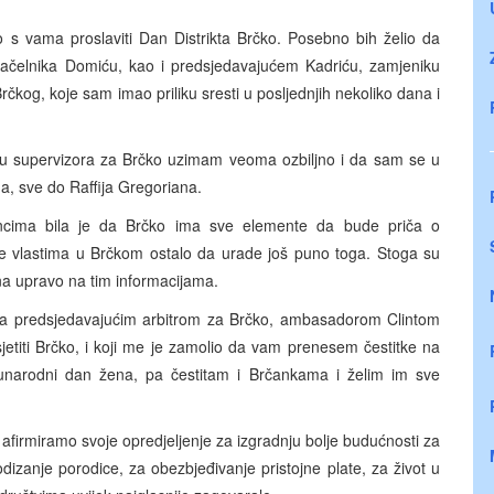
no s vama proslaviti Dan Distrikta Brčko. Posebno bih želio da
načelnika Domiću, kao i predsjedavajućem Kadriću, zamjeniku
čkog, koje sam imao priliku sresti u posljednjih nekoliko dana i
vu supervizora za Brčko uzimam veoma ozbiljno i da sam se u
, sve do Raffija Gregoriana.
ncima bila je da Brčko ima sve elemente da bude priča o
je vlastima u Brčkom ostalo da urade još puno toga. Stoga su
a upravo na tim informacijama.
a predsjedavajućim arbitrom za Brčko, ambasadorom Clintom
jetiti Brčko, i koji me je zamolio da vam prenesem čestitke na
arodni dan žena, pa čestitam i Brčankama i želim im sve
 afirmiramo svoje opredjeljenje za izgradnju bolje budućnosti za
dizanje porodice, za obezbjeđivanje pristojne plate, za život u