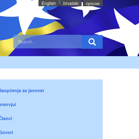
English
hrvatski
cрпски
Saopćenja za javnost
Intervjui
Članci
Govori