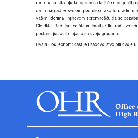
rade na postizanju kompromisa koji će omogućiti posti
da ih nagradite svojom podrškom ako to urade, št
vašim liderima i njihovom spremnošću da se pozabav
Distrikta. Radujem se što ću imati priliku raditi zaj
postane još bolje mjesto za svoje građane.
Hvala i još jednom: čast je i zadovoljstvo biti ovdje 