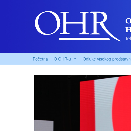
Početna
O OHR-u
Odluke visokog predstavn