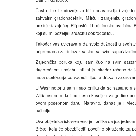
Čast mi je i zadovoljstvo biti danas ovdje i zajed
zahvalim gradonačelniku Miliću i zamjeniku grado
predsjedavajućeg Filipoviću i brojnim stanovnicima Br
koji su mi poželjeli srdačnu dobrodošlicu.
Također vas uvjeravam da svoje dužnosti u svojst
pripremama za dolazak sastao sa svim supervizorima
Zajednička poruka koju sam čuo na svim sasta
dugoročnom uspjehu, ali mi je također rečeno da 
moja očekivanja od vodećih ljudi u Brčkom zasnovan
U Washingtonu sam imao priliku da se sastanem s
Williamsonom, koji će nešto kasnije ove godine pos
ovom posebnom danu. Naravno, danas je i Međun
najbolje.
Ova obljetnica istovremeno je i prilika da još jednom
Brčko, koja će obezbijediti povoljno okruženje za po