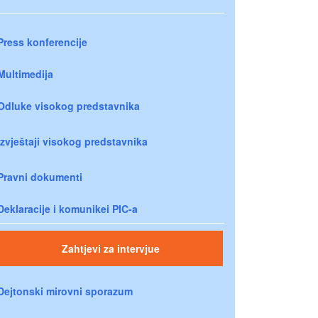
Press konferencije
Multimedija
Odluke visokog predstavnika
Izvještaji visokog predstavnika
Pravni dokumenti
Deklaracije i komunikei PIC-a
Zahtjevi za intervjue
Dejtonski mirovni sporazum