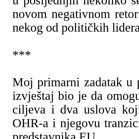
u posljednjih nekoliko s
novom negativnom retor
nekog od političkih lidera
***
Moj primarni zadatak u p
izvještaj bio je da omog
ciljeva i dva uslova koj
OHR-a i njegovu tranzici
predstavnika EU.