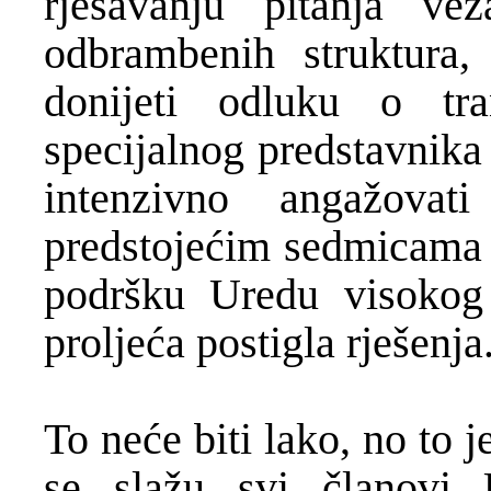
rješavanju pitanja v
odbrambenih struktura,
donijeti odluku o t
specijalnog predstavnika
intenzivno angažova
predstojećim sedmicama i
podršku Uredu visokog
proljeća postigla rješenja
To neće biti lako, no to j
se slažu svi članovi