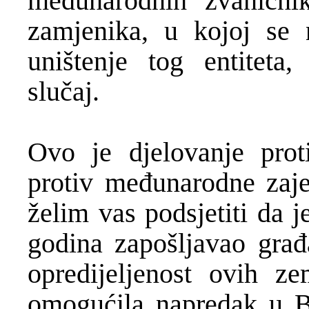
međunarodnih zvanični
zamjenika, u kojoj se 
uništenje tog entiteta,
slučaj.
Ovo je djelovanje pro
protiv međunarodne zajed
želim vas podsjetiti da 
godina zapošljavao građ
opredijeljenost ovih z
omogućila napredak u Bo