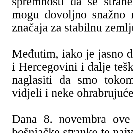
spremnosti da se stran
mogu dovoljno snažno na
značaja za stabilnu zeml
Međutim, iako je jasno da
i Hercegovini i dalje tešk
naglasiti da smo tokom
vidjeli i neke ohrabrujuć
Dana 8. novembra ove g
bošnjačke stranke te naj