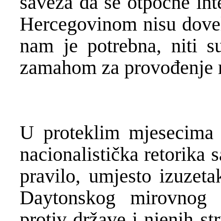
saveza da se otpočne int
Hercegovinom nisu dovel
nam je potrebna, niti s
zamahom za provođenje r
U proteklim mjesecima 
nacionalistička retorika 
pravilo, umjesto izuzeta
Daytonskog mirovnog 
protiv države i njenih st