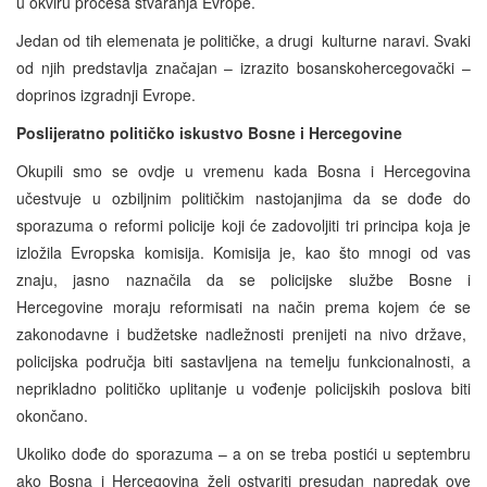
u okviru procesa stvaranja Evrope.
Jedan od tih elemenata je političke, a drugi kulturne naravi. Svaki
od njih predstavlja značajan – izrazito bosanskohercegovački –
doprinos izgradnji Evrope.
Poslijeratno političko iskustvo Bosne i Hercegovine
Okupili smo se ovdje u vremenu kada Bosna i Hercegovina
učestvuje u ozbiljnim političkim nastojanjima da se dođe do
sporazuma o reformi policije koji će zadovoljiti tri principa koja je
izložila Evropska komisija. Komisija je, kao što mnogi od vas
znaju, jasno naznačila da se policijske službe Bosne i
Hercegovine moraju reformisati na način prema kojem će se
zakonodavne i budžetske nadležnosti prenijeti na nivo države,
policijska područja biti sastavljena na temelju funkcionalnosti, a
neprikladno političko uplitanje u vođenje policijskih poslova biti
okončano.
Ukoliko dođe do sporazuma – a on se treba postići u septembru
ako Bosna i Hercegovina želi ostvariti presudan napredak ove