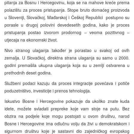
pitanja za Bosnu i Hercegovinu, koja se na mahove kreće prema
polazištu za proces pristupanja. Stope bruto domaćeg proizvoda
u Sloveniji, Slovačkoj, Mađarskoj i Češkoj Republici postupno su
porasle u drugoj polovini devedesetih godina, kako je proces
pristupanja postao izvorom prodornog – veoma pozitivnog –
utjecaja na ekonomski život.
Nivo stranog ulaganja također je porastao u svakoj od ovih
zemalja. U Slovačkoj, direktna strana ulaganja su samo u 2000.
godini premašila ukupna ulaganja koja su u zemlji ostvarena u
prethodnih deset godina.
Službeni podaci kazuju da proces integracije povećava i potiče
poduzetništvo, investicije i prenos tehnologija.
Iskustvo Bosne i Hercegovine pokazuje da ukoliko znate kuda
idete, možete svladati prepreke koje vam stoje na putu. Bez
obzira na podjele koje mogu postojati u ovom društvu, narod
Bosne i Hercegovine ima odlučnu volju da živi u demokratskom i
sigurnom društvu koje je sastavni dio zajedničkog evropskog