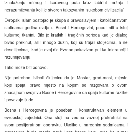
iznalaženje mirnog i ispravnog puta kroz labirint mržnje i
nerazumijevanja koji je stvoren takozvanim ‘sukobom civilizacija’.
Evropski islam postojao je skupa s pravoslavljem i katoličanstvom
stotinama godina ovdje u Bosni i Hercegovini, poput niti u istoj
kulturnoj tkanini. Bilo je kratkih i tragičnih perioda kad je dijalog
bivao prekinut, ali i mnogo dužih, koji su trajali stoljećima, a ne
desetljećima, kad je ovaj dio Evrope pokazivao put ka toleranciji i
razumijevanju.
Tako može biti ponovo.
Nije potrebno isticati činjenicu da je Mostar, grad-most, mjesto
koje spaja, pravo mjesto na kojem se razgovara o ovom
značajnom svojstvu Bosne i Hercegovine da spaja kulturne razlike
i povezuje ljude.
Bosna i Hercegovina je poseban i konstruktivan element u
evropskoj zajednici. Ona stoji na veoma važnoj prekretnici na
svom poslijeratnom oporavku. Ukoliko u narednim sedmicama i
mjesecima bude mogla proći kroz kapije koje vode ka punoj