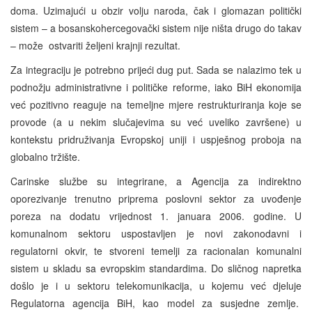
doma. Uzimajući u obzir volju naroda, čak i glomazan politički
sistem – a bosanskohercegovački sistem nije ništa drugo do takav
– može ostvariti željeni krajnji rezultat.
Za integraciju je potrebno prijeći dug put. Sada se nalazimo tek u
podnožju administrativne i političke reforme, iako BiH ekonomija
već pozitivno reaguje na temeljne mjere restrukturiranja koje se
provode (a u nekim slučajevima su već uveliko završene) u
kontekstu pridruživanja Evropskoj uniji i uspješnog proboja na
globalno tržište.
Carinske službe su integrirane, a Agencija za indirektno
oporezivanje trenutno priprema poslovni sektor za uvođenje
poreza na dodatu vrijednost 1. januara 2006. godine. U
komunalnom sektoru uspostavljen je novi zakonodavni i
regulatorni okvir, te stvoreni temelji za racionalan komunalni
sistem u skladu sa evropskim standardima. Do sličnog napretka
došlo je i u sektoru telekomunikacija, u kojemu već djeluje
Regulatorna agencija BiH, kao model za susjedne zemlje.