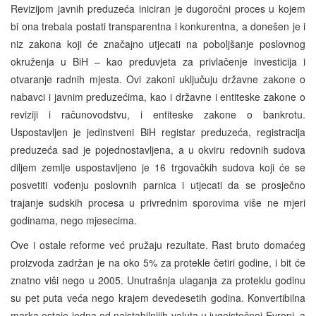
Revizijom javnih preduzeća iniciran je dugoročni proces u kojem
bi ona trebala postati transparentna i konkurentna, a donešen je i
niz zakona koji će značajno utjecati na poboljšanje poslovnog
okruženja u BiH – kao preduvjeta za privlačenje investicija i
otvaranje radnih mjesta. Ovi zakoni uključuju državne zakone o
nabavci i javnim preduzećima, kao i državne i entiteske zakone o
reviziji i računovodstvu, i entiteske zakone o bankrotu.
Uspostavljen je jedinstveni BiH registar preduzeća, registracija
preduzeća sad je pojednostavljena, a u okviru redovnih sudova
diljem zemlje uspostavljeno je 16 trgovačkih sudova koji će se
posvetiti vođenju poslovnih parnica i utjecati da se prosječno
trajanje sudskih procesa u privrednim sporovima više ne mjeri
godinama, nego mjesecima.
Ove i ostale reforme već pružaju rezultate. Rast bruto domaćeg
proizvoda zadržan je na oko 5% za protekle četiri godine, i bit će
znatno viši nego u 2005. Unutrašnja ulaganja za proteklu godinu
su pet puta veća nego krajem devedesetih godina. Konvertibilna
marka ostaje jedna od najstabilnijih valuta u jugoistočnoj Evropi, a