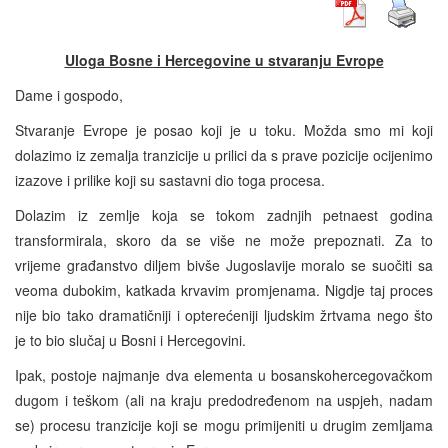
Uloga Bosne i Hercegovine u stvaranju Evrope
Dame i gospodo,
Stvaranje Evrope je posao koji je u toku. Možda smo mi koji
dolazimo iz zemalja tranzicije u prilici da s prave pozicije ocijenimo
izazove i prilike koji su sastavni dio toga procesa.
Dolazim iz zemlje koja se tokom zadnjih petnaest godina
transformirala, skoro da se više ne može prepoznati. Za to
vrijeme građanstvo diljem bivše Jugoslavije moralo se suočiti sa
veoma dubokim, katkada krvavim promjenama. Nigdje taj proces
nije bio tako dramatičniji i opterećeniji ljudskim žrtvama nego što
je to bio slučaj u Bosni i Hercegovini.
Ipak, postoje najmanje dva elementa u bosanskohercegovačkom
dugom i teškom (ali na kraju predodređenom na uspjeh, nadam
se) procesu tranzicije koji se mogu primijeniti u drugim zemljama