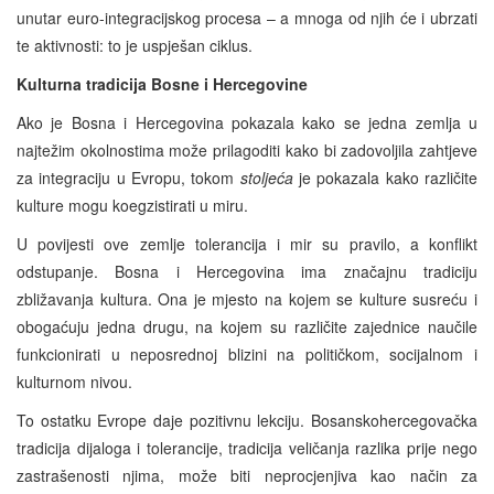
unutar euro-integracijskog procesa – a mnoga od njih će i ubrzati
te aktivnosti: to je uspješan ciklus.
Kulturna tradicija Bosne i Hercegovine
Ako je Bosna i Hercegovina pokazala kako se jedna zemlja u
najtežim okolnostima može prilagoditi kako bi zadovoljila zahtjeve
za integraciju u Evropu, tokom
stoljeća
je pokazala kako različite
kulture mogu koegzistirati u miru.
U povijesti ove zemlje tolerancija i mir su pravilo, a konflikt
odstupanje. Bosna i Hercegovina ima značajnu tradiciju
zbližavanja kultura. Ona je mjesto na kojem se kulture susreću i
obogaćuju jedna drugu, na kojem su različite zajednice naučile
funkcionirati u neposrednoj blizini na političkom, socijalnom i
kulturnom nivou.
To ostatku Evrope daje pozitivnu lekciju. Bosanskohercegovačka
tradicija dijaloga i tolerancije, tradicija veličanja razlika prije nego
zastrašenosti njima, može biti neprocjenjiva kao način za