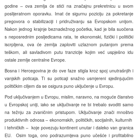
godine – ova zemlja će stići na značajnu prekretnicu u svom
poslijeratnom oporavku. Imat će sigurnu poziciju za pokretanje
pregovora o stabilizaciji i pridruživanju sa Evropskom unijom.
Nakon jednog krajnje beznadežnog početka, kad je bila suočena
s neposrednim posljedicama rata, te ekonomski, fizički i politički
iscrpljena, ova će zemlja zaploviti uzlaznom putanjom prema
teškom, ali savladivom putu tranzicije kojim već uspješno idu
ostale zemlje centralne Evrope.
Bosna i Hercegovina je do ove faze stigla kroz spoj unutrašnjih i
vanjskih poticaja. Ti su poticaji snažno usmjereni sjedinjujućim
političkim ciljem da se osigura puno uključenje u Evropu.
Pod uključivanjem u Evropu, mislim, naravno, na moguće članstvo
u Evropskoj uniji, iako se uključivanje ne bi trebalo svoditi samo
na težnju za zvaničnim pristupom. Uključivanje znači mnoštvo
produktivnih odnosa – ekonomskih, političkih, socijalnih, kulturnih
i tehničkih – koje povezuju kontinent unutar i daleko van granica
EU. Osim toga, ono podrazumijeva puno učešće i profitabilno