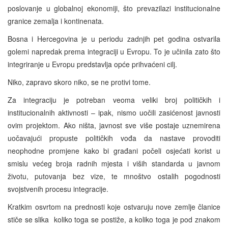
poslovanje u globalnoj ekonomiji, što prevazilazi institucionalne
granice zemalja i kontinenata.
Bosna i Hercegovina je u periodu zadnjih pet godina ostvarila
golemi napredak prema integraciji u Evropu. To je učinila zato što
integriranje u Evropu predstavlja opće prihvaćeni cilj.
Niko, zapravo skoro niko, se ne protivi tome.
Za integraciju je potreban veoma veliki broj političkih i
institucionalnih aktivnosti – ipak, nismo uočili zasićenost javnosti
ovim projektom. Ako ništa, javnost sve više postaje uznemirena
uočavajući propuste političkih vođa da nastave provoditi
neophodne promjene kako bi građani počeli osjećati korist u
smislu većeg broja radnih mjesta i viših standarda u javnom
životu, putovanja bez vize, te mnoštvo ostalih pogodnosti
svojstvenih procesu integracije.
Kratkim osvrtom na prednosti koje ostvaruju nove zemlje članice
stiče se slika koliko toga se postiže, a koliko toga je pod znakom