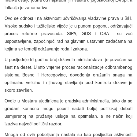
inflacija je zanemariva.
Ovo se odnosi i na aktivnosti učvršćivanja vladavine prava u BiH.
Visoko sudsko i tužiteljsko vijeće je u punom pogonu, održavajući
proces reforme pravosuđa. SIPA, GDS i OSA su već
uspostavljene, započinjući rad na glavnim ustavnim zadaćama na
kojima se temelji održavanje reda i zakona.
U posljednje tri godine broj državnih ministarstava je povećan sa
šest na deset. U isto vrijeme proces racionalizacije odbrambenog
sistema Bosne i Hercegovine, dovođenja oružanih snaga na
optimalnu veličinu i njihovog stavljanja pod kontrolu države je
skoro završen.
Ovdje u Mostaru ujedinjena je gradska administracija, tako da se
građani konačno mogu početi nadati boljoj političkoj debati
usmjerenoj na pružanje usluga na optimalan, a ne način koji
izaziva najveći politički razdor.
Mnoga od ovih poboljšanja nastala su kao posljedica aktivnosti