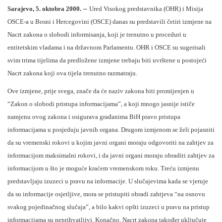
–
Sarajevo, 5. oktobra 2000.
Ured Visokog predstavnika (OHR) i Misija
OSCE-a u Bosni i Hercegovini (OSCE) danas su predstavili četiri izmjene na
Nacrt zakona o slobodi informisanja, koji je trenutno u proceduri u
entitetskim vladama i na državnom Parlamentu. OHR i OSCE su sugerisali
svim trima tijelima da predložene izmjene trebaju biti uvrštene u postojeći
Nacrt zakona koji ova tijela trenutno razmatraju.
Ove izmjene, prije svega, znače da će naziv zakona biti promijenjen u
“Zakon o slobodi pristupa informacijama”, a koji mnogo jasnije ističe
namjenu ovog zakona i osigurava građanima BiH pravo pristupa
informacijama u posjeduju javnih organa. Drugom izmjenom se želi pojasniti
da su vremenski rokovi u kojim javni organi moraju odgovoriti na zahtjev za
informacijom maksimalni rokovi, i da javni organi moraju obraditi zahtjev za
informacijom u što je moguće kraćem vremenskom roku. Treću izmjenu
predstavljaju izuzeci u pravu na informacije. U slučajevima kada se vjeruje
da su informacije osjetljive, mora se pristupiti obradi zahtjeva “na osnovu
svakog pojedinačnog slučaja”, a bilo kakvi opšti izuzeci u pravu na pristup
informacijama su neprihvatljivi. Konačno, Nacrt zakona također uključuje