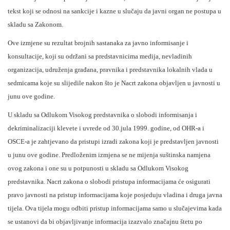
tekst koji se odnosi na sankcije i kazne u slučaju da javni organ ne postupa u
skladu sa Zakonom.
Ove izmjene su rezultat brojnih sastanaka za javno informisanje i
konsultacije, koji su održani sa predstavnicima medija, nevladinih
organizacija, udruženja građana, pravnika i predstavnika lokalnih vlada u
sedmicama koje su slijedile nakon što je Nacrt zakona objavljen u javnosti u
junu ove godine.
U skladu sa Odlukom Visokog predstavnika o slobodi informisanja i
dekriminalizaciji klevete i uvrede od 30.jula 1999. godine, od OHR-a i
OSCE-a je zahtjevano da pristupi izradi zakona koji je predstavljen javnosti
u junu ove godine. Predloženim izmjena se ne mijenja suštinska namjena
ovog zakona i one su u potpunosti u skladu sa Odlukom Visokog
predstavnika. Nacrt zakona o slobodi pristupa informacijama će osigurati
pravo javnosti na pristup informacijama koje posjeduju vladina i druga javna
tijela. Ova tijela mogu odbiti pristup informacijama samo u slučajevima kada
se ustanovi da bi objavljivanje informacija izazvalo značajnu štetu po