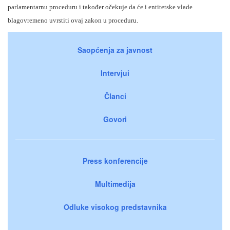
parlamentarnu proceduru i također očekuje da će i entitetske vlade
blagovremeno uvrstiti ovaj zakon u proceduru.
Saopćenja za javnost
Intervjui
Članci
Govori
Press konferencije
Multimedija
Odluke visokog predstavnika