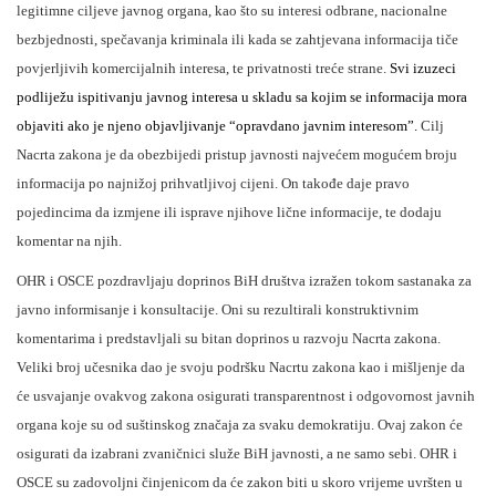
legitimne ciljeve javnog organa, kao što su interesi odbrane, nacionalne
bezbjednosti, spečavanja kriminala ili kada se zahtjevana informacija tiče
povjerljivih komercijalnih interesa, te privatnosti treće strane.
Svi izuzeci
podliježu ispitivanju javnog interesa u skladu sa kojim se informacija mora
objaviti ako je njeno objavljivanje “opravdano javnim interesom”.
Cilj
Nacrta zakona je da obezbijedi pristup javnosti najvećem mogućem broju
informacija po najnižoj prihvatljivoj cijeni. On takođe daje pravo
pojedincima da izmjene ili isprave njihove lične informacije, te dodaju
komentar na njih.
OHR i OSCE pozdravljaju doprinos BiH društva izražen tokom sastanaka za
javno informisanje i konsultacije. Oni su rezultirali konstruktivnim
komentarima i predstavljali su bitan doprinos u razvoju Nacrta zakona.
Veliki broj učesnika dao je svoju podršku Nacrtu zakona kao i mišljenje da
će usvajanje ovakvog zakona osigurati transparentnost i odgovornost javnih
organa koje su od suštinskog značaja za svaku demokratiju. Ovaj zakon će
osigurati da izabrani zvaničnici služe BiH javnosti, a ne samo sebi. OHR i
OSCE su zadovoljni činjenicom da će zakon biti u skoro vrijeme uvršten u