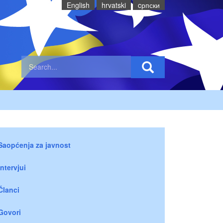
English
hrvatski
cрпски
Saopćenja za javnost
Intervjui
Članci
Govori