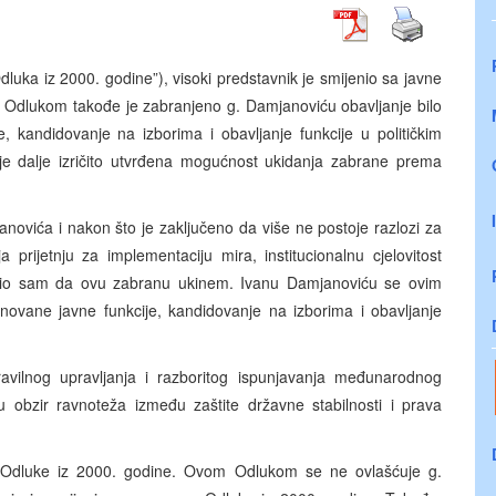
ka iz 2000. godine”), visoki predstavnik je smijenio sa javne
Odlukom takođe je zabranjeno g. Damjanoviću obavljanje bilo
e, kandidovanje na izborima i obavljanje funkcije u političkim
e dalje izričito utvrđena mogućnost ukidanja zabrane prema
ovića i nakon što je zaključeno da više ne postoje razlozi za
 prijetnju za implementaciju mira, institucionalnu cjelovitost
učio sam da ovu zabranu ukinem. Ivanu Damjanoviću se ovim
menovane javne funkcije, kandidovanje na izborima i obavljanje
ravilnog upravljanja i razboritog ispunjavanja međunarodnog
obzir ravnoteža između zaštite državne stabilnosti i prava
 Odluke iz 2000. godine. Ovom Odlukom se ne ovlašćuje g.