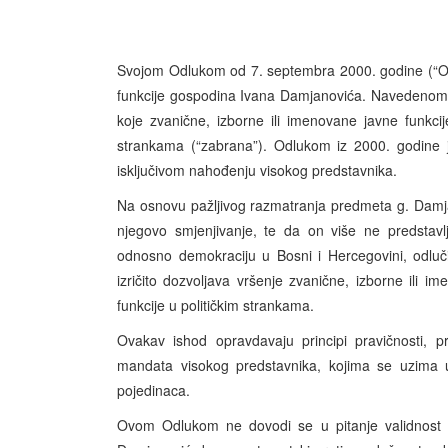
Svojom Odlukom od 7. septembra 2000. godine (“Odlu
funkcije gospodina Ivana Damjanovića. Navedenom 
koje zvanične, izborne ili imenovane javne funkcij
strankama (“zabrana”). Odlukom iz 2000. godine j
isključivom nahođenju visokog predstavnika.
Na osnovu pažljivog razmatranja predmeta g. Damjan
njegovo smjenjivanje, te da on više ne predstavlja
odnosno demokraciju u Bosni i Hercegovini, odl
izričito dozvoljava vršenje zvanične, izborne ili i
funkcije u političkim strankama.
Ovakav ishod opravdavaju principi pravičnosti, p
mandata visokog predstavnika, kojima se uzima u 
pojedinaca.
Ovom Odlukom ne dovodi se u pitanje validnost