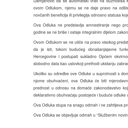
Damjanović da se automatski vrati na dužnostsa k
ovom Odlukom, njemu se ne daje pravo na odštet
novčanih beneficija ili privilegija odnosno statusa ko
Ova Odluka ne predstavlja amnestiranje nego pro
godine se ne briše i ostaje integralnim dijelom zak
Ovom Odlukom se ne utiče na pravo visokog predst
da je isti, tokom budućeg obnašanjajavne funkc
Hercegovine i postupati sukladno Općem okvirno
slobodno data kao uslovkoji prethodi ukidanju zabra
Ukoliko su odredbe ove Odluke u suprotnosti s do
njome obuhvaćeni, ova Odluka će biti mjerodavn
prednost u odnosu na domaće zakonodavstvo koj
deklarativno obuhvaćaju postojeće i buduće odluke 
Ova Odluka stupa na snagu odmah i ne zahtijeva pre
Ova Odluka se objavljuje odmah u “Službenim novin