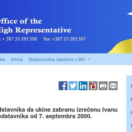
ika
Arhiva
Međunarodna zajednica u BiH
stavnika da ukine zabranu izrečenu Ivanu
dstavnika od 7. septembra 2000.