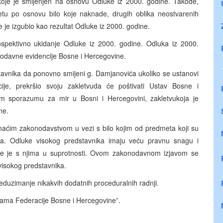
oje je smijenjen na osnovu Odluke iz 2000. godine. Takođe,
u po osnovu bilo koje naknade, drugih oblika neostvarenih
je je izgubio kao rezultat Odluke iz 2000. godine.
spektivno ukidanje Odluke iz 2000. godine. Odluka iz 2000.
onodavne evidencije Bosne i Hercegovine.
avnika da ponovno smijeni g. Damjanovića ukoliko se ustanovi
ije, prekršio svoju zakletvuda će poštivati Ustav Bosne i
m sporazumu za mir u Bosni i Hercegovini, zakletvukoja je
ne.
maćim zakonodavstvom u vezi s bilo kojim od predmeta koji su
a. Odluke visokog predstavnika imaju veću pravnu snagu i
e je s njima u suprotnosti. Ovom zakonodavnom izjavom se
visokog predstavnika.
duzimanje nikakvih dodatnih proceduralnih radnji.
ama Federacije Bosne i Hercegovine”.