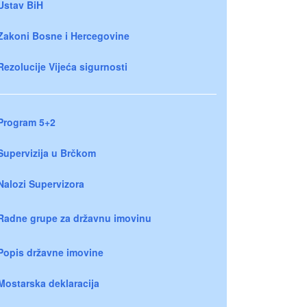
Ustav BiH
Zakoni Bosne i Hercegovine
Rezolucije Vijeća sigurnosti
Program 5+2
Supervizija u Brčkom
Nalozi Supervizora
Radne grupe za državnu imovinu
Popis državne imovine
Mostarska deklaracija