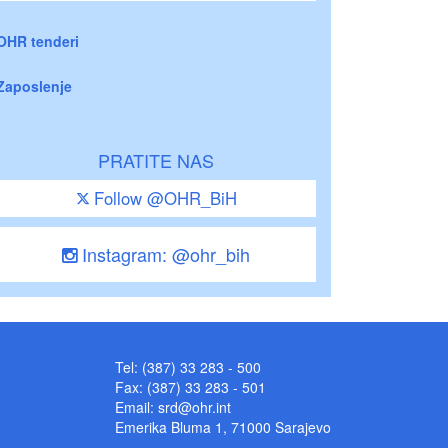
OHR tenderi
Zaposlenje
PRATITE NAS
Follow @OHR_BiH
Instagram: @ohr_bih
Tel: (387) 33 283 - 500
Fax: (387) 33 283 - 501
Email:
srd@ohr.int
Emerika Bluma 1, 71000 Sarajevo