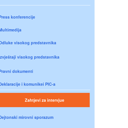
Press konferencije
Multimedija
Odluke visokog predstavnika
Izvještaji visokog predstavnika
Pravni dokumenti
Deklaracije i komunikei PIC-a
Zahtjevi za intervjue
Dejtonski mirovni sporazum