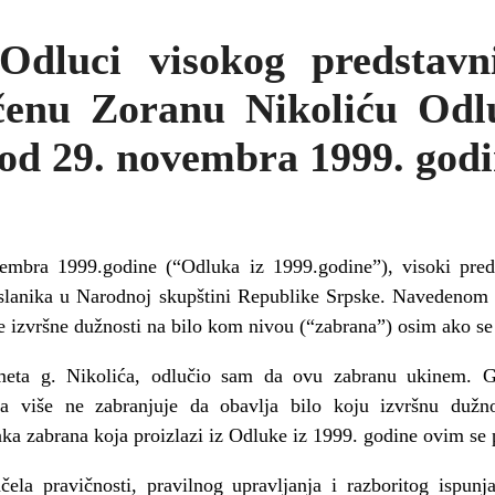
Odluci visokog predstav
čenu Zoranu Nikoliću Od
od 29. novembra 1999. god
bra 1999.godine (“Odluka iz 1999.godine”), visoki preds
oslanika u Narodnoj skupštini Republike Srpske. Navedenom
e izvršne dužnosti na bilo kom nivou (“zabrana”) osim ako se 
meta g. Nikolića, odlučio sam da ovu zabranu ukinem. G
a više ne zabranjuje da obavlja bilo koju izvršnu duž
ka zabrana koja proizlazi iz Odluke iz 1999. godine ovim se
ela pravičnosti, pravilnog upravljanja i razboritog ispu