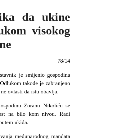
nika da ukine
lukom visokog
ine
78/14
tavnik je smijenio gospodina
 Odlukom takođe je zabranjeno
ne ovlasti da istu obavlja.
ospodinu Zoranu Nikoliću se
nost na bilo kom nivou. Radi
 putem ukida.
njavanja međunarodnog mandata