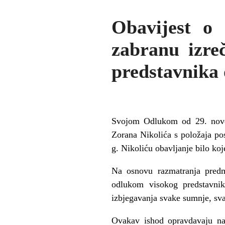
Obavijest o 
zabranu izre
predstavnika 
Svojom Odlukom od 29. novem
Zorana Nikolića s položaja p
g. Nikoliću obavljanje bilo koj
Na osnovu razmatranja pred
odlukom visokog predstavnik
izbjegavanja svake sumnje, sva
Ovakav ishod opravdavaju nač