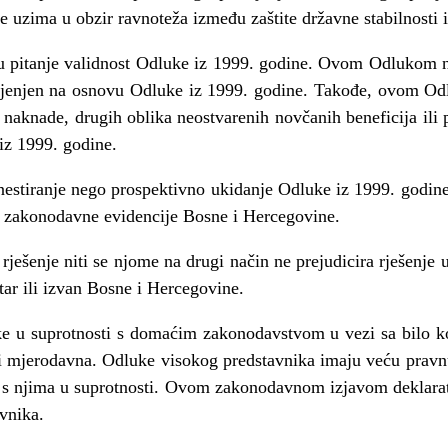
e uzima u obzir ravnoteža između zaštite državne stabilnosti 
pitanje validnost Odluke iz 1999. godine. Ovom Odlukom ne 
mijenjen na osnovu Odluke iz 1999. godine. Takođe, ovom O
 naknade, drugih oblika neostvarenih novčanih beneficija ili p
 iz 1999. godine.
estiranje nego prospektivno ukidanje Odluke iz 1999. godine
dio zakonodavne evidencije Bosne i Hercegovine.
ješenje niti se njome na drugi način ne prejudicira rješenje
utar ili izvan Bosne i Hercegovine.
e u suprotnosti s domaćim zakonodavstvom u vezi sa bilo k
i mjerodavna. Odluke visokog predstavnika imaju veću pravn
s njima u suprotnosti. Ovom zakonodavnom izjavom deklarat
vnika.