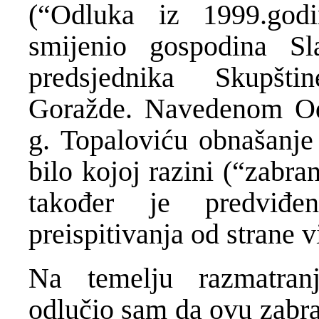
(“Odluka iz 1999.godi
smijenio gospodina Sl
predsjednika Skupšt
Goražde. Navedenom Od
g. Topaloviću obnašanje 
bilo kojoj razini (“zabr
također je predviđe
preispitivanja od strane 
Na temelju razmatran
odlučio sam da ovu zabr