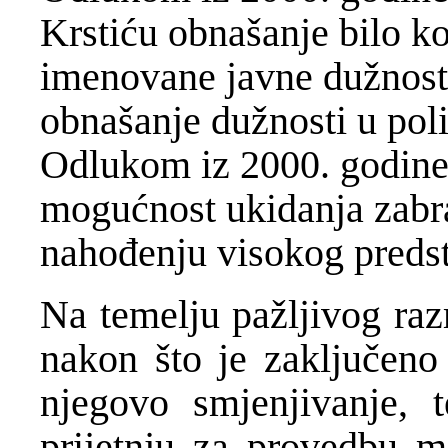
Krstiću obnašanje bilo ko
imenovane javne dužnosti
obnašanje dužnosti u pol
Odlukom iz 2000. godine j
mogućnost ukidanja zabr
nahođenju visokog preds
Na temelju pažljivog raz
nakon što je zaključeno 
njegovo smjenjivanje, 
prijetnju za provedbu mi