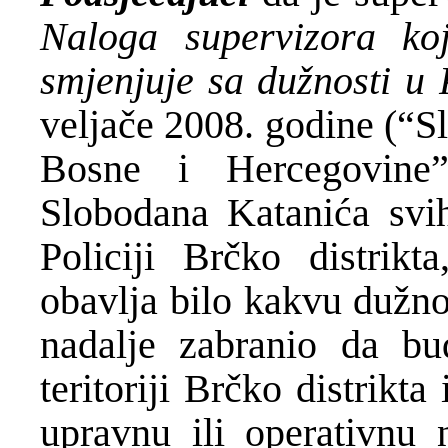
Naloga supervizora ko
smjenjuje sa dužnosti u P
veljače 2008. godine (“S
Bosne i Hercegovine”,
Slobodana Katanića svih
Policiji Brčko distrik
obavlja bilo kakvu dužnos
nadalje zabranio da bu
teritoriji Brčko distrikt
upravnu ili operativnu 