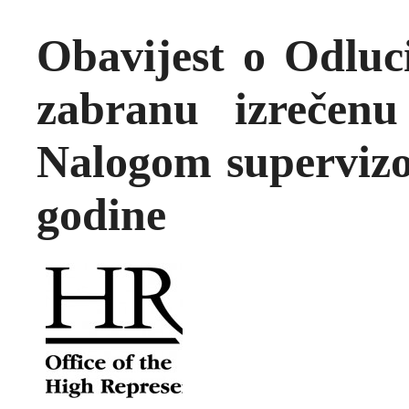
Obavijest o Odluc
zabranu izrečen
Nalogom supervizor
godine