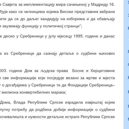
ије Савјета за имплементацију мира сачињеној у Мадриду 16.
ђује како се челницима којима Високи представник забрани
ити да се до даљег кандидују на изборима и да обављају
 заузимају функцију у политичкој странци”;
е десио у Сребреници у јулу мјесецу 1995. године и данас
ва из Сребренице да сазнају детаље о судбини њихових
2003. године Дом за људска права Босне и Херцеговине
 све информације које посједује везано за жртве и мјеста
гу о догађајима у Сребреници те да Фондацији Сребреница–
2 милиона конвертибилних марака;
 Дома, Влада Републике Српске израдила извјештај којим
олутну потребу да родбина добије информације о судбини
 почивалишта и нужности детаљне истраге Републике Српске