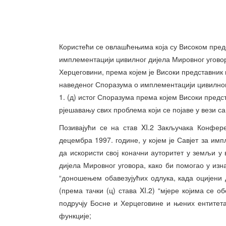
Користећи се овлашћењима која су Високом предс
имплементацији цивилног дијела Мировног уговор
Херцеговини, према којем је Високи представник
наведеног Споразума о имплементацији цивилног 
1. (д) истог Споразума према којем Високи предст
рјешавању свих проблема који се појаве у вези с
Позивајући се на став XI.2 Закључака Конфер
децембра 1997. године, у којем је Савјет за им
да искористи свој коначни ауторитет у земљи 
дијела Мировног уговора, како би помогао у из
“доношењем обавезујућих одлука, када оцијени 
(према тачки (ц) става XI.2) “мјере којима се 
подручју Босне и Херцеговине и њених ентитета
функције;