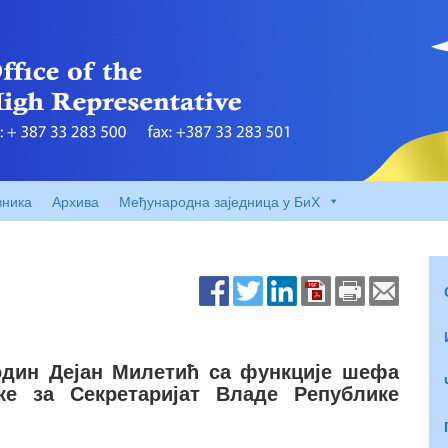
вника
Архива
Међународна заједница у БиХ
один Дејан Милетић са функције шефа
ке за Секретаријат Владе Републике