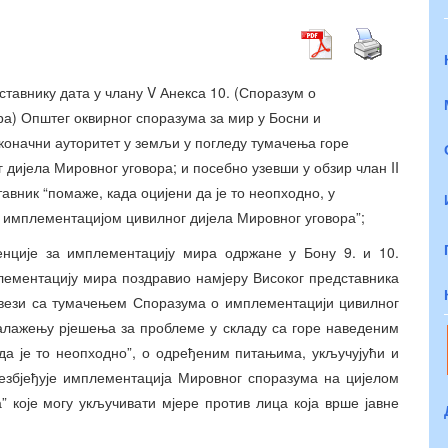
тавнику дата у члану V Анекса 10. (Споразум о
а) Општег оквирног споразума за мир у Босни и
 коначни ауторитет у земљи у погледу тумачења горе
дијела Мировног уговора; и посебно узевши у обзир члан II
авник “помаже, када оцијени да је то неопходно, у
а имплементацијом цивилног дијела Мировног уговора”;
енције за имплементацију мира одржане у Бону 9. и 10.
плементацију мира поздравио намјеру Високог представника
у вези са тумачењем Споразума о имплементацији цивилног
налажењу рјешења за проблеме у складу са горе наведеним
да је то неопходно”, о одређеним питањима, укључујући и
обезбјеђује имплементација Мировног споразума на цијелом
” које могу укључивати мјере против лица која врше јавне