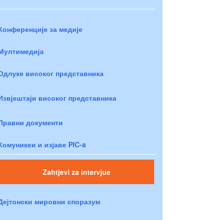
Конференције за медије
Мултимедија
Одлуке високог представника
Извјештаји високог представника
Правни документи
Комуникеи и изјаве PIC-a
Zahtjevi za intervjue
Дејтонски мировни споразум