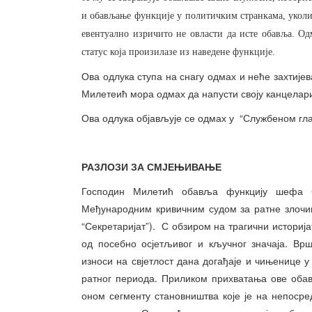
и обављање функције у политичким странкама, уколи
евентуално изричито не овласти да исте обавља. Од
статус која произилазе из наведене функције.
Ова одлука ступа на снагу одмах и неће захтиј
Милетеић мора одмах да напусти своју канцелар
Ова одлука објављује се одмах у “Службеном гла
РАЗЛОЗИ ЗА СМЈЕЊИВАЊЕ
Господин Милетић обавља функцију шефа С
Међународним кривичним судом за ратне злочин
“Секретаријат”). С обзиром на трагични историја
од посебно осјетљивог и кључног значаја. Вр
износи на свјетлост дана догађаје и чињенице
ратног периода. Приликом прихватања ове обав
оном сегменту становништва које је на непос