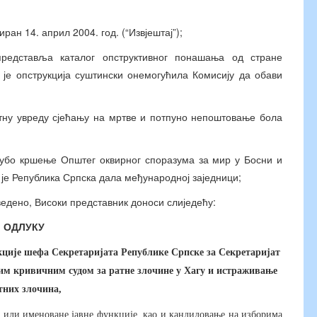
ан 14. април 2004. год. (“Извјештај”);
представља каталог опструктивног понашања од стране
 је опструкција суштински онемогућила Комисију да обави
отну увреду сјећању на мртве и потпуно непоштовање бола
грубо кршење Општег оквирног споразума за мир у Босни и
је Република Српска дала међународној заједници;
аведено, Високи представник доноси слиједећу:
ОДЛУКУ
кције шефа Секретаријата Републике Српске за Секретаријат
им кривичним судом за ратне злочине у Хагу и истраживање
тних злочина,
е или именоване јавне функције, као и кандидовање на изборима