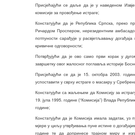
Присјећајући се даље да је у наведеном Извј
комисије за провођење истраге;
Констатујући да је Република Српска, преко 
Ричардом Проспером, нерезидентним амбасадоро
потпуности сарађује у расвјетљавању догађаја 
кривичне одговорности;
Потврђујући да је ово само први корак у дуг
завршетку овог жалосног поглавља историје Босн
Присјећајући се да је 15. октобра 2003. годи
успоставити у сврху истраге о масакру у Сребрен
Констатујући са жаљењем да Комисију за истраг
19. јула 1995. године (“Комисија”) Влада Републи
године;
Констатујући да је Комисија имала задатак, уз
мјере у циљу утврђивања пуне истине о догађајим
године те да допринесе трајном миру и изг