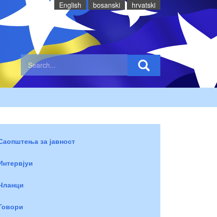
English
bosanski
hrvatski
Саопштења за јавност
Интервјуи
Чланци
Говори