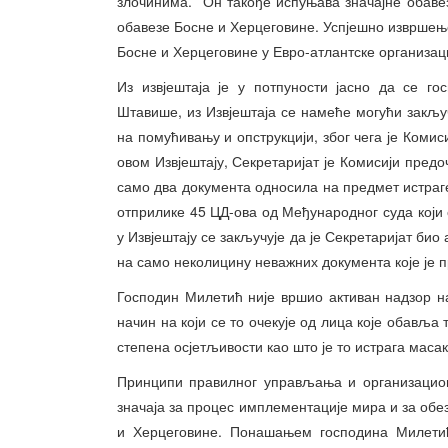
злочинима. Он такође испуњава значајне обаве
обавезе Босне и Херцеговине. Успјешно извршење 
Босне и Херцеговине у Евро-атлантске организаци
Из извјештаја је у потпуности јасно да се г
Штавише, из Извјештаја се намеће могући закључ
на помућивању и опструкцији, због чега је Коми
овом Извјештају, Секретаријат је Комисији предо
само два документа односила на предмет истраге.
отприлике 45 ЦД-ова од Међународног суда који 
у Извјештају се закључује да је Секретаријат би
на само неколицину неважних документа које је п
Господин Милетић није вршио активан надзор н
начин на који се то очекује од лица које обавља т
степена осјетљивости као што је то истрага маса
Принципи правилног управљања и организациона
значаја за процес имплементације мира и за об
и Херцеговине. Понашањем господина Милетић