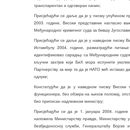
транспарентан и одговоран начин;
Присјећајући се даље да је у писму упућеном п
2003. године, Високи представник нагласио ва
Међународног кривичног суда за бившу Југослави
Присјећајући се даље да је у наведном писму В
Истамбулу 2004. године, разматрајући питање
идентификовао сарадњу са Међународним судом,
кључни захтјев који БиХ мора испунити уколи
Партнерству за мир те да је НАТО већ истакао д
одлуке;
Констатујући да је у наведном писму Високи 
функционера, без обзира на њихов положај, оп
био приписан надлежном министру;
Присјећајући се да је 1. јануара 2004. годин
наложила Министарству правде, Министарству у
безбједоносној служби, Генералштабу Војске