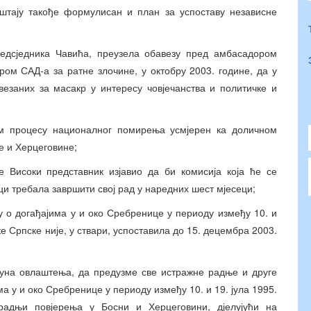
ештају такође формулисан и план за успоставу независне
предсједника Чавића, преузела обавезу пред амбасадором
м САД-а за ратне злочине, у октобру 2003. године, да у
везаних за масакр у интересу човјечанства и политичке и
ом процесу националног помирења усмјерен ка доличном
е и Херцеговине;
не Високи представник изјавио да би комисија која ће се
ци требала завршити свој рад у наредних шест мјесеци;
у о догађајима у и око Сребренице у периоду између 10. и
ке Српске није, у ствари, успоставила до 15. децембра 2003.
 пуна овлаштења, да предузме све истражне радње и друге
а у и око Сребренице у периоду између 10. и 19. јула 1995.
радњи повјерења у Босни и Херцеговини, дјелујући на