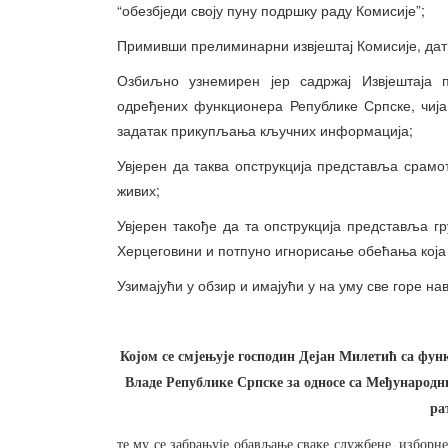
“обезбједи своју пуну подршку раду Комисије”;
Примивши прелиминарни извјештај Комисије, датир
Озбиљно узнемирен јер садржај Извјештаја 
одређених функционера Републике Српске, чија
задатак прикупљања кључних информација;
Увјерен да таква опструкција представља срам
живих;
Увјерен такође да та опструкција представља 
Херцеговини и потпуно игнорисање обећања која 
Узимајући у обзир и имајући у на уму све горе н
Којом се смјењује господин Дејан Милетић са фун
Владе Републике Српске за односе са Међународн
ра
те му се забрањује обављање сваке службене, изборн