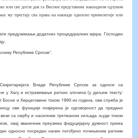
ко или све дотле док га Високи представник накнадном одлуком
мах му престају сва права на накнаде односно привилегије или
евати предузимање додатних процедуралних мјера. Господин
ију.
снику Републике Српске”.
екретаријата Владе Републике Српске за односе са
е у Хагу и истраживање ратних злочина (у даљем тексту:
т Босне и Херцеговине током 1990-их година, ова служба је
шиоцу ове функције повјерена је одговорност да предано
 у вези са смрћу и насилним третманом хиљада људи током
езе, овај званичник преузима фидуцијарну дужност према
редан односно посредан начин погођено почињеним ратним