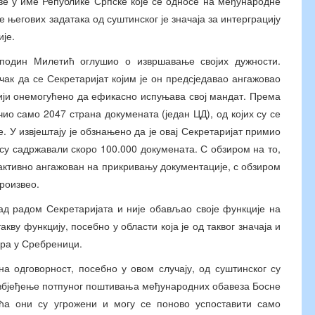
зе у име Републике Српске које се односе на међународне
његових задатака од суштинског је значаја за интерграцију
је.
осподин Милетић оглушио о извршавање својих дужности.
ак да се Секретаријат којим је он предсједавао ангажовао
сији онемогућено да ефикасно испуњава свој мандат. Према
чио само 2047 страна докумената (један ЦД), од којих су се
 У извјештају је обзнањено да је овај Секретаријат примио
су садржавали скоро 100.000 докумената. С обзиром на то,
о активно ангажован на прикривању документације, с обзиром
роизвео.
ад радом Секретаријата и није обављао своје функције на
акву функцију, посебно у области која је од таквог значаја и
кра у Сребреници.
 одговорност, посебно у овом случају, од суштинског су
езбјеђење потпуног поштивања међународних обавеза Босне
а они су угрожени и могу се поново успоставити само