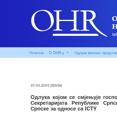
Почетна
O OHR-у
Одлуке високог предста
20.04.2004
203/04
Oдлука којом се смјењује госп
Секретаријата Републике Српс
Српске за односе са ICTY