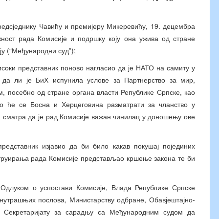
редсједнику Чавићу и премијеру Микеревићу, 19. децембра
жност рада Комисије и подршку коју она ужива од стране
ју (“Међународни суд”);
исоки представник поново нагласио да је НАТО на самиту у
 да ли је БиХ испунила услове за Партнерство за мир,
 посебно од стране органа власти Републике Српске, као
ко ће се Босна и Херцеговина разматрати за чланство у
а сматра да је рад Комисије важан чинилац у доношењу ове
представник изјавио да би било какав покушај појединих
струирања рада Комисије представљао кршење закона те би
е Одлуком о успостави Комисије, Влада Републике Српске
нутрашњих послова, Министарству одбране, Обавјештајно-
 и Секретаријату за сарадњу са Међународним судом да