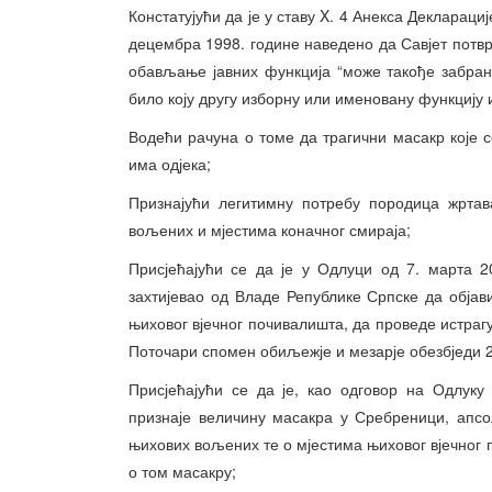
Констатујући да је у ставу X. 4 Анекса Декларац
децембра 1998. године наведено да Савјет потвр
обављање јавних функција “може такође забран
било коју другу изборну или именовану функцију и
Водећи рачуна о томе да трагични масакр које с
има одјека;
Признајући легитимну потребу породица жрта
вољених и мјестима коначног смираја;
Присјећајући се да је у Одлуци од 7. марта 
захтијевао од Владе Републике Српске да објави
њиховог вјечног почивалишта, да проведе истра
Поточари спомен обиљежје и мезарје обезбједи 
Присјећајући се да је, као одговор на Одлуку
признаје величину масакра у Сребреници, апс
њихових вољених те о мјестима њиховог вјечног
о том масакру;