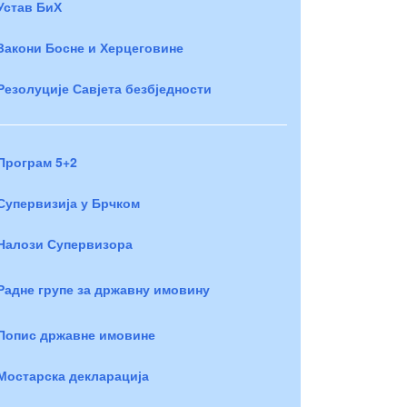
Устав БиХ
Закони Босне и Херцеговине
Резолуције Савјета безбједности
Програм 5+2
Супервизија у Брчком
Налози Супервизора
Радне групе за државну имовину
Попис државне имовине
Мостарска декларација