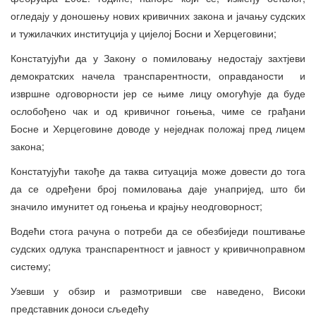
огледају у доношењу нових кривичних закона и јачању судских
и тужилачких институција у цијелој Босни и Херцеговини;
Констатујући да у Закону о помиловању недостају захтјеви
демократских начела транспарентности, оправданости и
извршне одговорности јер се њиме лицу омогућује да буде
ослобођено чак и од кривичног гоњења, чиме се грађани
Босне и Херцеговине доводе у неједнак положај пред лицем
закона;
Констатујући такође да таква ситуација може довести до тога
да се одређени број помиловања даје унапријед, што би
значило имунитет од гоњења и крајњу неодговорност;
Водећи стога рачуна о потреби да се обезбиједи поштивање
судских одлука транспарентност и јавност у кривичноправном
систему;
Узевши у обзир и размотривши све наведено, Високи
представник доноси сљедећу