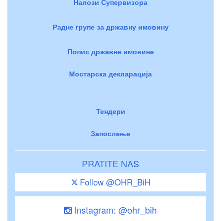
Налози Супервизора
Радне групе за државну имовину
Попис државне имовине
Мостарска декларација
Тендери
Запослење
PRATITE NAS
Follow @OHR_BiH
Instagram: @ohr_bih