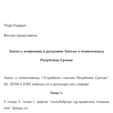
Педи Ешдаун
Високи представник
Закон о измјенама и допунама Закона о помиловању
Републике Српске
Закон о помиловању (“Службени гласник Републике Српске”,
бр. 32/94 и 2/95) мијења се и допуњује као слиједи:
Члан 1.
У члану 2. тачка 1. ријечи: “ослобођење од кривичног гоњења
или” бришу се.