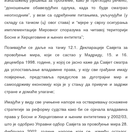
“доношењем обавезујућих одлука, када то буде сматрао
неопходним”, у вези са одређеним питањима, укључујући (у
складу са тачком (ц) овог става) и “мјере у сврху осигурања
имплементације Мировног споразума на читавој територији
Босне и Херцеговине и њених ентитета”;
Позивајући се даље на тачку 12.1. Декларације Савјета за
провођење мира, који се састао у Мадриду, 15. и 16.
децембра 1998. године, у којој се јасно каже да Савјет сматра
да успостављање владавине права, у коју сви грађани имају
повјерење, представља предуслов за дуготрајни мир и
самоодрживу економију која је у стању да привуче и задржи
стране и домаће улагаче;
Имајући у виду све учињене напоре на остваривању оснажене
стратегије за реформу судства како би се ојачала владавина
права у Босни и Херцеговини и њеним ентитетима у 2002/03,
што је одобрио Управни одбор Савјета за провођење мира 28.
фебруара 2002. године, напоре који се, између осталог,