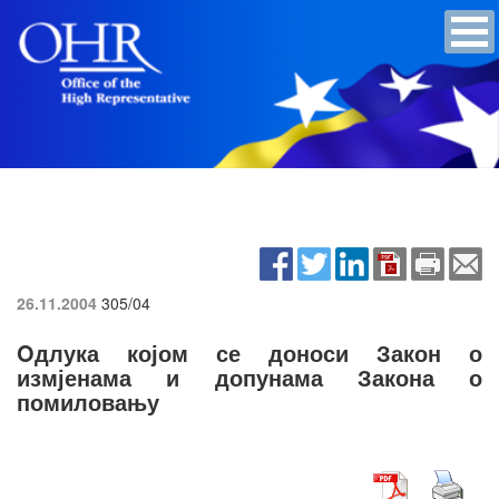
26.11.2004
305/04
Oдлука којом се доноси Закон о
измјенама и допунама Закона о
помиловању