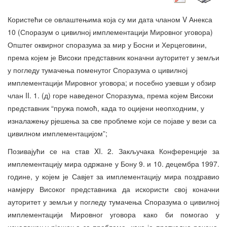
Користећи се овлаштењима која су ми дата чланом V Анекса
10 (Споразум о цивилној имплементацији Мировног уговора)
Општег оквирног споразума за мир у Босни и Херцеговини,
према којем је Високи представник коначни ауторитет у земљи
у погледу тумачења поменутог Споразума о цивилној
имплементацији Мировног уговора; и посебно узевши у обзир
члан II. 1. (д) горе наведеног Споразума, према којем Високи
представник “пружа помоћ, када то оцијени неопходним, у
изналажењу рјешења за све проблеме који се појаве у вези са
цивилном имплементацијом”;
Позивајући се на став XI. 2. Закључака Конференције за
имплементацију мира одржане у Бону 9. и 10. децембра 1997.
године, у којем је Савјет за имплементацију мира поздравио
намјеру Високог представника да искористи свој коначни
ауторитет у земљи у погледу тумачења Споразума о цивилној
имплементацији Мировног уговора како би помогао у
изналажењу рјешења за проблеме, како је претходно речено,