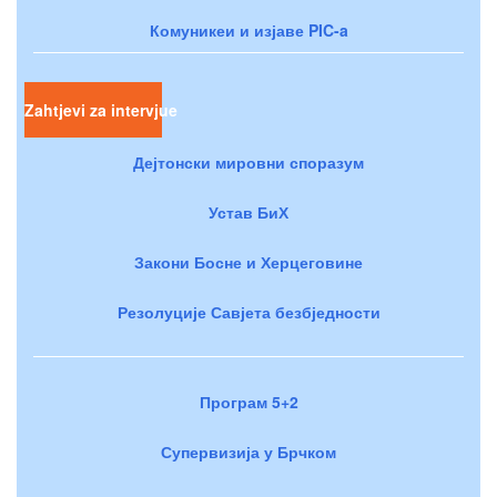
Комуникеи и изјаве PIC-a
Zahtjevi za intervjue
Дејтонски мировни споразум
Устав БиХ
Закони Босне и Херцеговине
Резолуције Савјета безбједности
Програм 5+2
Супервизија у Брчком