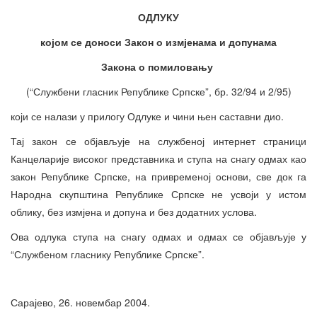
ОДЛУКУ
којом се доноси Закон о измјенама и допунама
Закона о помиловању
(“Службени гласник Републике Српске”, бр. 32/94 и 2/95)
који се налази у прилогу Одлуке и чини њен саставни дио.
Тај закон се објављује на службеној интернет страници
Канцеларије високог представника и ступа на снагу одмах као
закон Републике Српске, на привременој основи, све док га
Народна скупштина Републике Српске не усвоји у истом
облику, без измјена и допуна и без додатних услова.
Ова одлука ступа на снагу одмах и одмах се објављује у
“Службеном гласнику Републике Српске”.
Сарајево, 26. новембар 2004.