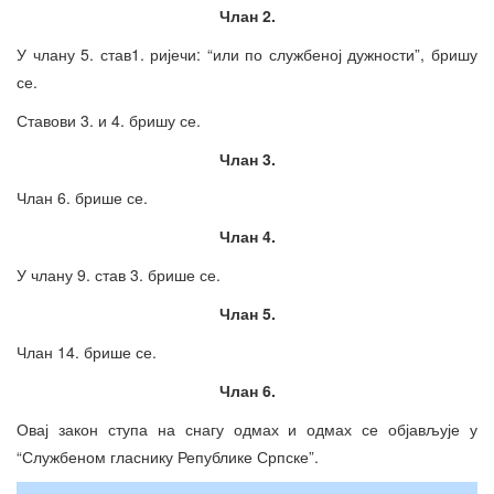
Члан 2.
У члану 5. став1. ријечи: “или по службеној дужности”, бришу
се.
Ставови 3. и 4. бришу се.
Члан 3.
Члан 6. брише се.
Члан 4.
У члану 9. став 3. брише се.
Члан 5.
Члан 14. брише се.
Члан 6.
Овај закон ступа на снагу одмах и одмах се објављује у
“Службеном гласнику Републике Српске”.