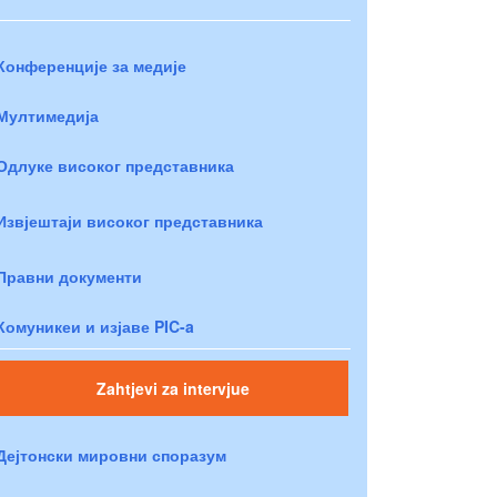
Конференције за медије
Мултимедија
Одлуке високог представника
Извјештаји високог представника
Правни документи
Комуникеи и изјаве PIC-a
Zahtjevi za intervjue
Дејтонски мировни споразум