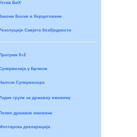
Устав БиХ
Закони Босне и Херцеговине
Резолуције Савјета безбједности
Програм 5+2
Супервизија у Брчком
Налози Супервизора
Радне групе за државну имовину
Попис државне имовине
Мостарска декларација