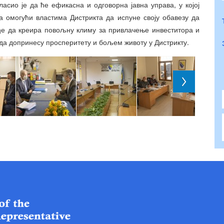
асио је да ће ефикасна и одговорна јавна управа, у којој
а омогући властима Дистрикта да испуне своју обавезу да
ође да креира повољну климу за привлачење инвеститора и
 да допринесу просперитету и бољем животу у Дистрикту.