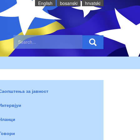
English
bosanski
hrvatski
Саопштења за јавност
Интервјуи
Чланци
Говори