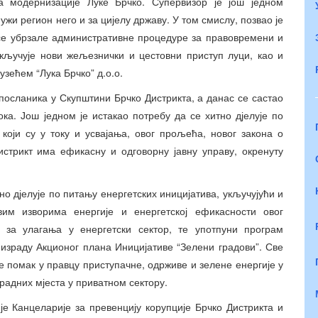
а модернизације Луке Брчко. Супервизор је још једном
 ужи регион него и за цијелу државу. У том смислу, позвао је
 се убрзале административне процедуре за правовремени и
укључује нови жељезнички и цестовни приступ луци, као и
ећем “Лука Брчко” д.о.о.
посланика у Скупштини Брчко Дистрикта, а данас се састао
а. Још једном је истакао потребу да се хитно дјелује по
који су у току и усвајања, овог прољећа, новог закона о
истрикт има ефикасну и одговорну јавну управу, окренуту
но дјелује по питању енергетских иницијатива, укључујући и
им изворима енергије и енергетској ефикасности овог
за улагања у енергетски сектор, те употпуни програм
и израду Акционог плана Иницијативе “Зелени градови”. Све
е помак у правцу приступачне, одрживе и зелене енергије у
радних мјеста у приватном сектору.
е Канцеларије за превенцију корупције Брчко Дистрикта и