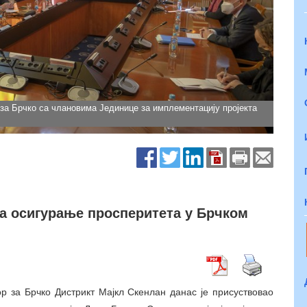
 за Брчко са члановима Јединице за имплементацију пројекта
а осигурање просперитета у Брчком
ор за Брчко Дистрикт Мајкл Скенлан данас је присуствовао