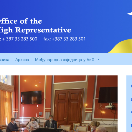
вника
Архива
Међународна заједница у БиХ