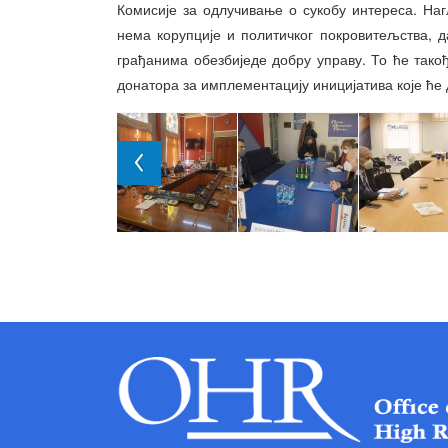
Комисије за одлучивање о сукобу интереса. Нагл
нема корупције и политичког покровитељства, д
грађанима обезбиједе добру управу. То ће так
донатора за имплементацију иницијатива које ће