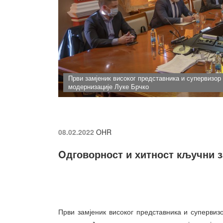
Први замјеник високог представника и супервизор
модернизације Луке Брчко
08.02.2022
OHR
Oдговорност и хитност кључни з
Први замјеник високог представника и супервиз