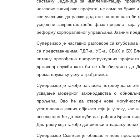
састанку Јединице за имплементацију пројект
нагласио значај овог пројекта, не само за Брчко и
све учеснике да уложе додатне напоре како би
успјешни завршетак треће фазе пројекта, која 
реформу корпоративног управљања Јавним предуз
Супервизор је наставио разговоре са клубовима 
са представницима ПДП-а, УС-а, СБиХ и БХ Блок
питању провођења инфраструктурних пројеката 
државној служби како би се обезбиједило да Д
према пружању услуга грађанима.
Супервизор је такође нагласио потребу да се хит
усвајање модерног законодавства о обновљив
прољећа. Ово ће да отвори нове могућности 
утопљавања јавних објеката који је у току, као 
ово заједно ће да омогући да грађани Брчког вид
Дистрикту која такође доприноси отварању нових 
Супервизор Скенлан је обишао и нове просториј