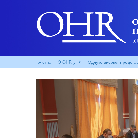
Почетна
O OHR-у
Одлуке високог предста