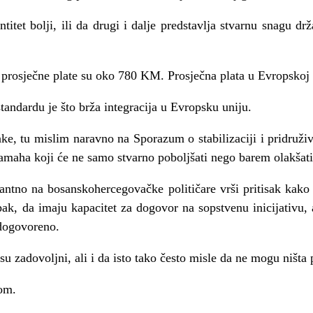
titet bolji, ili da drugi i dalje predstavlja stvarnu snagu dr
 prosječne plate su oko 780 KM. Prosječna plata u Evropskoj un
tandardu je što brža integracija u Evropsku uniju.
e, tu mislim naravno na Sporazum o stabilizaciji i pridruži
amaha koji će ne samo stvarno poboljšati nego barem olakšati
tantno na bosanskohercegovačke političare vrši pritisak kak
pak, da imaju kapacitet za dogovor na sopstvenu inicijativu, a
 dogovoreno.
 zadovoljni, ali i da isto tako često misle da ne mogu ništa 
om.