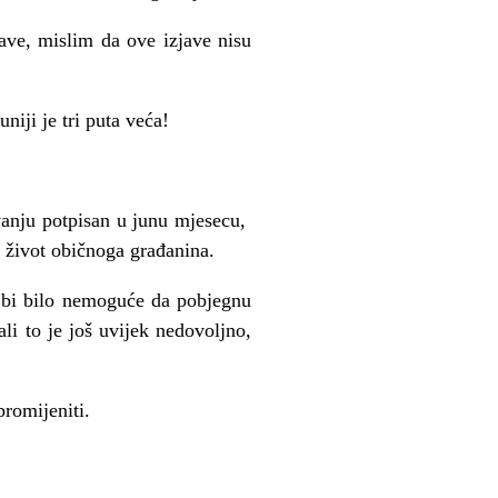
žave, mislim da ove izjave nisu
iji je tri puta veća!
vanju potpisan u junu mjesecu,
 život običnoga građanina.
o bi bilo nemoguće da pobjegnu
li to je još uvijek nedovoljno,
promijeniti.