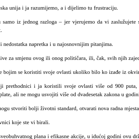
a unija i ja razumijemo, a i dijelimo tu frustraciju.
u samo iz jednog razloga – jer vjerujemo da vi zaslužujete
.
 i nedostatka napretka i u najosnovnijim pitanjima.
e za smjenu ovog ili onog političara, ili, čak, svih njih zaje
 bojim se koristiti svoje ovlasti ukoliko bilo ko izađe iz ok
i prethodnici i ja koristili svoje ovlasti više od 900 puta,
plate, ali ne mogu usvojiti više od dvadesetak zakona u godin
gu stvoriti bolji životni standard, otvarati nova radna mjesta,
ici koje ste vi birali.
 sveobuhvatnog plana i efikasne akcije, u idućoj godini ovu d