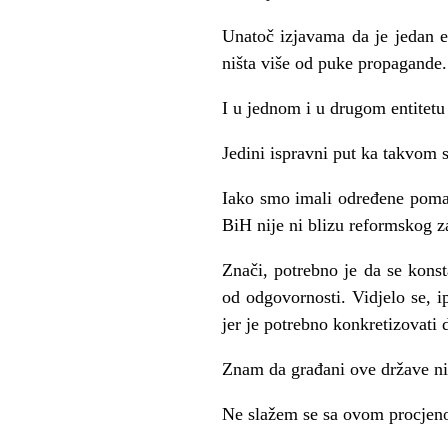
Unatoč izjavama da je jedan en
ništa više od puke propagande.
I u jednom i u drugom entitetu
Jedini ispravni put ka takvom s
Iako smo imali određene pomak
BiH nije ni blizu reformskog z
Znači, potrebno je da se kons
od odgovornosti. Vidjelo se, i
jer je potrebno konkretizovati
Znam da građani ove države nisu
Ne slažem se sa ovom procjen