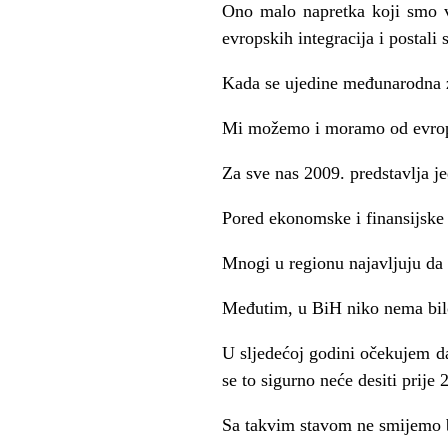
Ono malo napretka koji smo vi
evropskih integracija i postali
Kada se ujedine međunarodna z
Mi možemo i moramo od evropski
Za sve nas 2009. predstavlja j
Pored ekonomske i finansijske 
Mnogi u regionu najavljuju da ć
Međutim, u BiH niko nema bilo 
U sljedećoj godini očekujem da
se to sigurno neće desiti prije 
Sa takvim stavom ne smijemo b