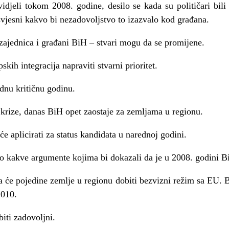
djeli tokom 2008. godine, desilo se kada su političari bil
 svjesni kakvo bi nezadovoljstvo to izazvalo kod građana.
ajednica i građani BiH – stvari mogu da se promijene.
h integracija napraviti stvarni prioritet.
ednu kritičnu godinu.
krize, danas BiH opet zaostaje za zemljama u regionu.
e aplicirati za status kandidata u narednoj godini.
kakve argumente kojima bi dokazali da je u 2008. godini BiH 
 će pojedine zemlje u regionu dobiti bezvizni režim sa EU. 
2010.
iti zadovoljni.