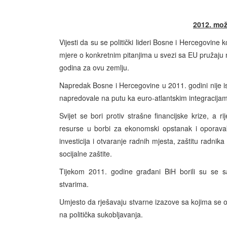
2012. mož
Vijesti da su se politički lideri Bosne i Hercegovi
mjere o konkretnim pitanjima u svezi sa EU pružaju na
godina za ovu zemlju.
Napredak Bosne i Hercegovine u 2011. godini nije 
napredovale na putu ka euro-atlantskim integracijam
Svijet se bori protiv strašne financijske krize, a r
resurse u borbi za ekonomski opstanak i oporavak.
investicija i otvaranje radnih mjesta, zaštitu radnika 
socijalne zaštite.
Tijekom 2011. godine građani BiH borili su se sam
stvarima.
Umjesto da rješavaju stvarne izazove sa kojima se ov
na politička sukobljavanja.