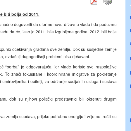
e biti bolja od 2011.
ne konačno dogovorili da oforme novu državnu vladu i da poduzmu
du da će, iako je 2011. bila izgubljena godina, 2012. biti bolja
ispunio očekivanja građana ove zemlje. Dok su susjedne zemlje
a, ovdašnji dugogodišnji problemi nisu rješavani.
iječ “borba” je odgovarajuća, jer vlade koriste sve raspoložive
 To znači fokusirane i koordinirane inicijative za pokretanje
i umirovljenika i obitelji, za održanje socijalnih usluga i sustava
i, dok su njihovi politički predstavnici bili okrenuti drugim
a zemlja suočava, prijeko potrebnu energiju i vrijeme trošili su