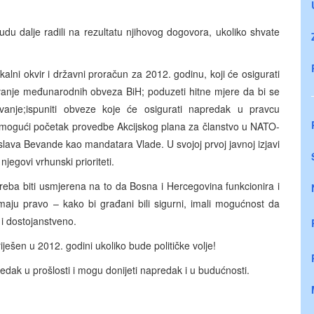
udu dalje radili na rezultatu njihovog dogovora, ukoliko shvate
kalni okvir i državni proračun za 2012. godinu, koji će osigurati
javanje međunarodnih obveza BiH; poduzeti hitne mjere da bi se
avanje;ispuniti obveze koje će osigurati napredak u pravcu
e omogući početak provedbe Akcijskog plana za članstvo u NATO-
lava Bevande kao mandatara Vlade. U svojoj prvoj javnoj izjavi
njegovi vrhunski prioriteti.
reba biti usmjerena na to da Bosna i Hercegovina funkcionira i
aju pravo – kako bi građani bili sigurni, imali mogućnost da
 i dostojanstveno.
riješen u 2012. godini ukoliko bude političke volje!
apredak u prošlosti i mogu donijeti napredak i u budućnosti.