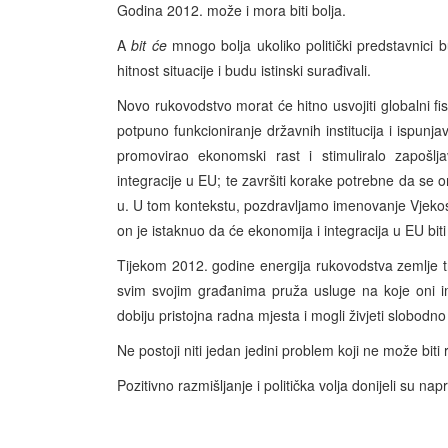
Godina 2012. može i mora biti bolja.
A
bit će
mnogo bolja ukoliko politički predstavnici b
hitnost situacije i budu istinski surađivali.
Novo rukovodstvo morat će hitno usvojiti globalni fis
potpuno funkcioniranje državnih institucija i ispun
promovirao ekonomski rast i stimuliralo zapošlj
integracije u EU; te završiti korake potrebne da s
u. U tom kontekstu, pozdravljamo imenovanje Vjekos
on je istaknuo da će ekonomija i integracija u EU biti 
Tijekom 2012. godine energija rukovodstva zemlje t
svim svojim građanima pruža usluge na koje oni im
dobiju pristojna radna mjesta i mogli živjeti slobodno
Ne postoji niti jedan jedini problem koji ne može biti 
Pozitivno razmišljanje i politička volja donijeli su n