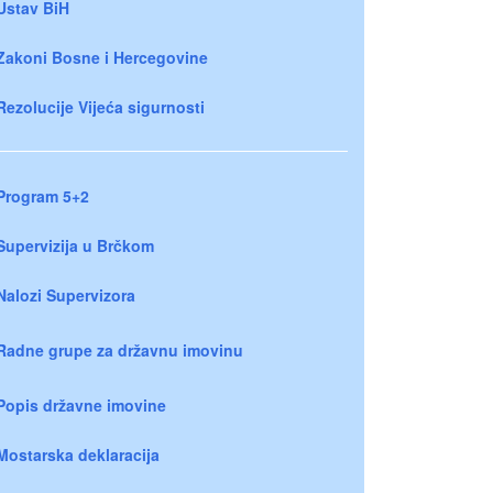
Ustav BiH
Zakoni Bosne i Hercegovine
Rezolucije Vijeća sigurnosti
Program 5+2
Supervizija u Brčkom
Nalozi Supervizora
Radne grupe za državnu imovinu
Popis državne imovine
Mostarska deklaracija