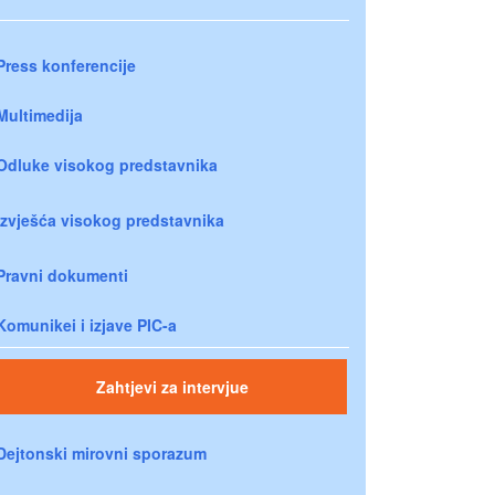
Press konferencije
Multimedija
Odluke visokog predstavnika
Izvješća visokog predstavnika
Pravni dokumenti
Komunikei i izjave PIC-a
Zahtjevi za intervjue
Dejtonski mirovni sporazum