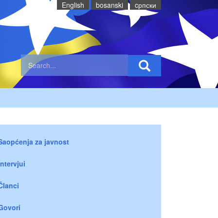
English
bosanski
cрпски
Saopćenja za javnost
Intervjui
Članci
Govori