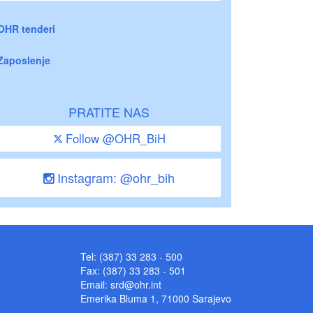
OHR tenderi
Zaposlenje
PRATITE NAS
Follow @OHR_BiH
Instagram: @ohr_bih
Tel: (387) 33 283 - 500
Fax: (387) 33 283 - 501
Email:
srd@ohr.int
Emerika Bluma 1, 71000 Sarajevo