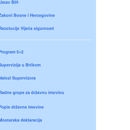
Ustav BiH
Zakoni Bosne i Hercegovine
Rezolucije Vijeća sigurnosti
Program 5+2
Supervizija u Brčkom
Nalozi Supervizora
Radne grupe za državnu imovinu
Popis državne imovine
Mostarska deklaracija