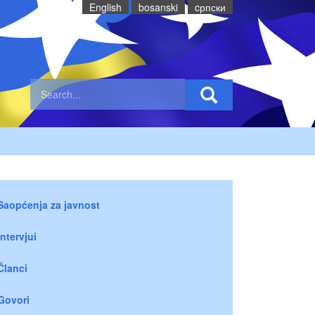
English
bosanski
cрпски
Saopćenja za javnost
Intervjui
Članci
Govori