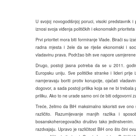
U svojoj novogodišnjoj poruci, visoki predstavnik i
iznosi svoja viđenja političkih i ekonomskih prioritet
Prvi prioritet mora biti formiranje Vlade. Birači su iza
radna mjesta i žele da se riješe ekonomski i soc
vladavinu prava. Podržao bih sve napore usmjerene na 
Drugo, postoji jasna potreba da se u 2011. godi
Europsku uniju. Sve političke stranke i lideri prij
namjeravaju boriti protiv korupcije, ojačati vladav
dogovor, a sada postoji prilika koja se ne bi trebala 
priliku. Ako to ne urade samo oni će biti odgovorni z
Treće, želimo da BiH maksimalno iskoristi sve ono što
različito. Razumijevanje manjih razlika i spos
bosanskohercegovačko društvo tako jedinstvenim. P
razdvajaju. Upravo je različitost BiH ono što čini 