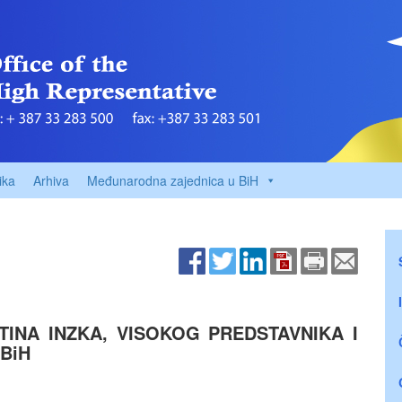
ika
Arhiva
Međunarodna zajednica u BiH
INA INZKA, VISOKOG PREDSTAVNIKA I
BiH