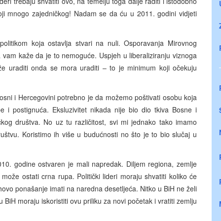
lideri trebaju shvatiti ovo, na temelju toga dalje raditi i istodobno
toji mnogo zajedničkog! Nadam se da ću u 2011. godini vidjeti
litikom koja ostavlja stvari na nuli. Osporavanja Mirovnog
 vam kaže da je to nemoguće. Uspjeh u liberaliziranju viznoga
 uraditi onda se mora uraditi – to je minimum koji očekuju
 Bosni i Hercegovini potrebno je da možemo poštivati osobu koja
be i postignuća. Eksluzivitet nikada nije bio dio tkiva Bosne i
kog društva. No uz tu različitost, svi mi jednako tako imamo
uštvu. Koristimo ih više u budućnosti no što je to bio slučaj u
2010. godine ostvaren je mali napredak. Diljem regiona, zemlje
e ostati crna rupa. Politički lideri moraju shvatiti koliko će
njihovo ponašanje imati na naredna desetljeća. Nitko u BiH ne želi
 BiH moraju iskoristiti ovu priliku za novi početak i vratiti zemlju