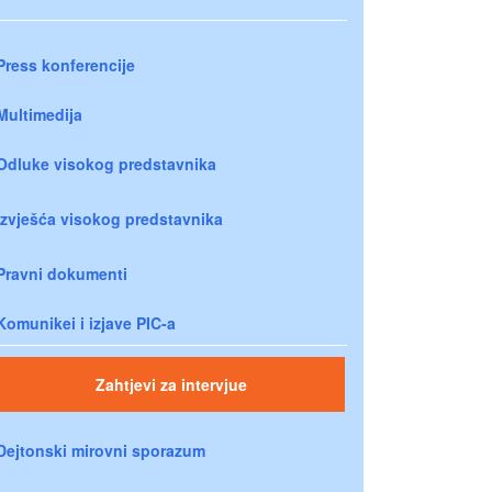
Press konferencije
Multimedija
Odluke visokog predstavnika
Izvješća visokog predstavnika
Pravni dokumenti
Komunikei i izjave PIC-a
Zahtjevi za intervjue
Dejtonski mirovni sporazum