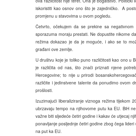
ova različitost nije teret. Ona je bogatstvo. Politički 
iskoristiti kao osnov ono što je zajedničko. A pos
promjenu u stavovima u ovom pogledu.
Četvrto, očekujem da se prekine sa negativnom po
sporazuma moraju prestati. Ne dopustite nikome da
režima dokazao je da je moguće, i ako se to može
građani ove zemlje.
U društvu koje je toliko puno različitosti kao ono u
je različita od nas, što znači priznati njene potre
Hercegovine; to nije u prirodi bosanskohercegovač
različite i jedinstvene talente da ponudimo ovom dr
prošlosti.
Izuzimajući liberaliziranje viznoga režima tijekom 
ubrzavaju tempo na njihovome putu ka EU. BiH ne mož
važne biti sljedeće četiri godine i kakav će utjecaj 
ponavljanje posljednje četiri godine zbog čega lideri u
na put ka EU.