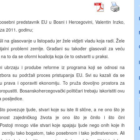
 posebni predstavnik EU u Bosni i Hercegovini, Valentin Inzko,
a za 2011. godinu;
šli na glasovanje u listopadu jer žele vidjeti vladu koja radi. Žele
ijalni problemi zemlje. Građani su također glasovali za veću
to da se oformi koalicija koja će to ostvariti u praksi.
ni ubrzaju i prodube reforme iz programa koji se odnosi na
e izbora su podržali proces pristupanja EU. Svi su kazali da se
inu prava i oporaviti ekonomiju. To pruža dovoljno prostora za
propustiti. Bosanskohercegovački političari trebaju iskoristiti ovu
a posljedice.
 povezuje ljude, stvari koje su iste ili slične, a ne ono što je
obnost zajedničkog života je ono što je činilo i što čini
ostoji mnogo više stvari koje spajaju ljude nego onih koje ih
ovu zemlju tako bogatom, tako posebnom i tako jedinstvenom. Ali