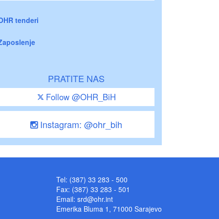
OHR tenderi
Zaposlenje
PRATITE NAS
Follow @OHR_BiH
Instagram: @ohr_bih
Tel: (387) 33 283 - 500
Fax: (387) 33 283 - 501
Email:
srd@ohr.int
Emerika Bluma 1, 71000 Sarajevo