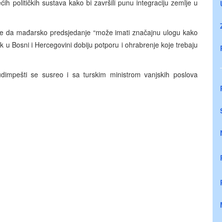
ih političkih sustava kako bi završili punu integraciju zemlje u
 je da mađarsko predsjedanje “može imati značajnu ulogu kako
dak u Bosni i Hercegovini dobiju potporu i ohrabrenje koje trebaju
dimpešti se susreo i sa turskim ministrom vanjskih poslova