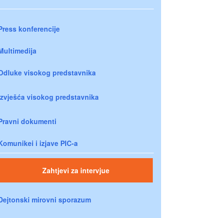
Press konferencije
Multimedija
Odluke visokog predstavnika
Izvješća visokog predstavnika
Pravni dokumenti
Komunikei i izjave PIC-a
Zahtjevi za intervjue
Dejtonski mirovni sporazum