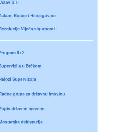
Ustav BiH
Zakoni Bosne i Hercegovine
Rezolucije Vijeća sigurnosti
Program 5+2
Supervizija u Brčkom
Nalozi Supervizora
Radne grupe za državnu imovinu
Popis državne imovine
Mostarska deklaracija