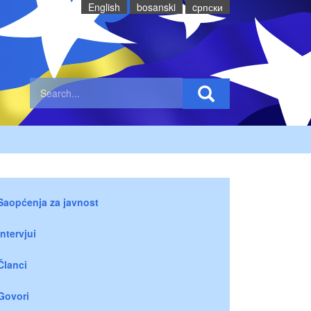
English
bosanski
cрпски
Saopćenja za javnost
Intervjui
Članci
Govori