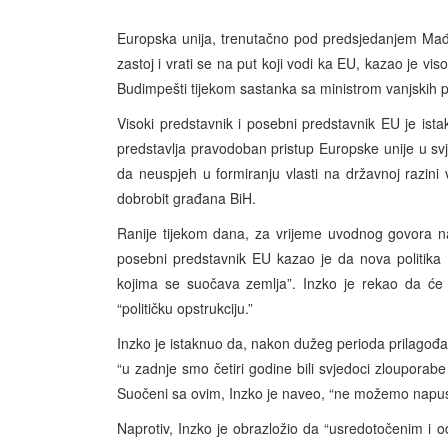
Europska unija, trenutačno pod predsjedanjem Mađa
zastoj i vrati se na put koji vodi ka EU, kazao je vi
Budimpešti tijekom sastanka sa ministrom vanjskih
Visoki predstavnik i posebni predstavnik EU je is
predstavlja pravodoban pristup Europske unije u svj
da neuspjeh u formiranju vlasti na državnoj razini
dobrobit građana BiH.
Ranije tijekom dana, za vrijeme uvodnog govora na 
posebni predstavnik EU kazao je da nova politika
kojima se suočava zemlja”. Inzko je rekao da će
“političku opstrukciju.”
Inzko je istaknuo da, nakon dužeg perioda prilagođa
“u zadnje smo četiri godine bili svjedoci zlouporabe 
Suočeni sa ovim, Inzko je naveo, “ne možemo napust
Naprotiv, Inzko je obrazložio da “usredotočenim