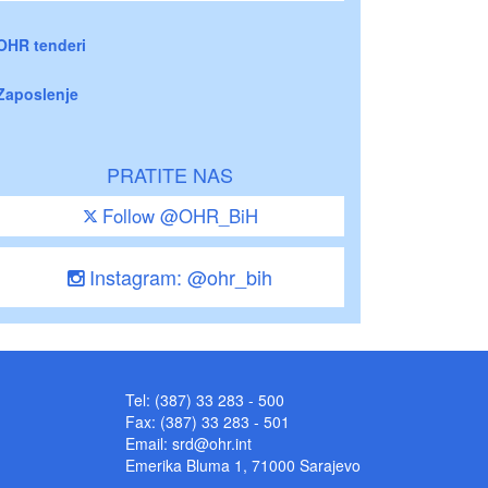
OHR tenderi
Zaposlenje
PRATITE NAS
Follow @OHR_BiH
Instagram: @ohr_bih
Tel: (387) 33 283 - 500
Fax: (387) 33 283 - 501
Email:
srd@ohr.int
Emerika Bluma 1, 71000 Sarajevo