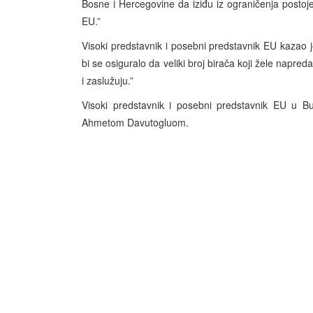
Bosne i Hercegovine da iziđu iz ograničenja postojeć
EU.”
Visoki predstavnik i posebni predstavnik EU kazao
bi se osiguralo da veliki broj birača koji žele napre
i zaslužuju.”
Visoki predstavnik i posebni predstavnik EU u Bu
Ahmetom Davutogluom.