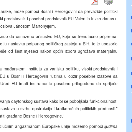
rske, može pomoći Bosni i Hercegovini da prevaziđe politički
soki predstavnik i posebni predstavnik EU Valentin Inzko danas u
 poslova Jánosom Martonyijem.
taknuo da osnaženo prisustvo EU, koje se trenutačno priprema,
etlu nastavka potpunog političkog zastoja u BiH, te je upozorio
 više od šest mjeseci nakon općih izbora ugrožava materijalnu
mađarskom Institutu za vanjsku politiku, visoki predstavnik i
 EU u Bosni i Hercegovini “uzima u obzir posebne izazove sa
 Ured EU imati instrumente posebno prilagođene da spriječe
vanja daytonskog sustava kako bi se poboljšala funkcionalnost,
sustava u svrhu opstrukcija i kratkoročnih političkih prednosti.”
iti građane Bosne i Hercegovine.”
 i odlučnim angažmanom Europske unije možemo pomoći
ljudima