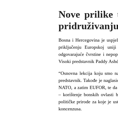
Nove prilike 
pridruživanj
Bosna i Hercegovina je uspjel
priključenju Europskoj uni
odgovarajuće čvrstine i nepop
Visoki predstavnik Paddy Ash
“Osnovna lekcija koju smo nau
predstavnik. Takođe je naglas
NATO, a zatim EUFOR, te da je
– korištenje bonskih ovlasti
političke prirode za koje je u
koncenzusa.