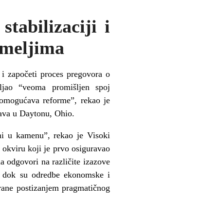
tabilizaciji i
emeljima
 i započeti proces pregovora o
ljao “veoma promišljen spoj
a omogućava reforme”, rekao je
ava u Daytonu, Ohio.
ani u kamenu”, rekao je Visoki
okviru koji je prvo osiguravao
 odgovori na različite izazove
”, dok su odredbe ekonomske i
zirane postizanjem pragmatičnog