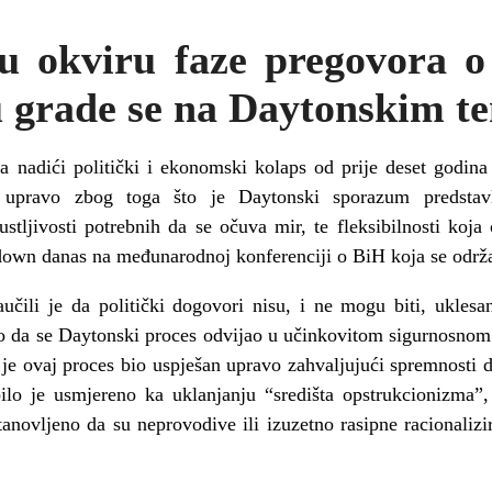
u okviru faze pregovora o s
u grade se na Daytonskim t
a nadići politički i ekonomski kolaps od prije deset godina
ji upravo zbog toga što je Daytonski sporazum predstav
ustljivosti potrebnih da se očuva mir, te fleksibilnosti koj
down danas na međunarodnoj konferenciji o BiH koja se održ
čili je da politički dogovori nisu, i ne mogu biti, ukles
io da se Daytonski proces odvijao u učinkovitom sigurnosnom 
 ovaj proces bio uspješan upravo zahvaljujući spremnosti da
 bilo je usmjereno ka uklanjanju “središta opstrukcionizma
stanovljeno da su neprovodive ili izuzetno rasipne racionali