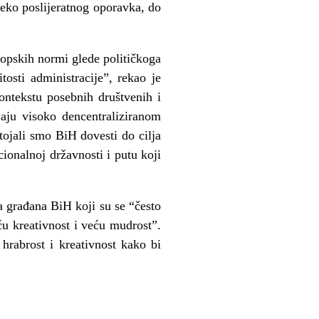
eko poslijeratnog oporavka, do
ropskih normi glede političkoga
osti administracije”, rekao je
ontekstu posebnih društvenih i
ljaju visoko dencentraliziranom
ojali smo BiH dovesti do cilja
cionalnoj državnosti i putu koji
a građana BiH koji su se “često
eću kreativnost i veću mudrost”.
hrabrost i kreativnost kako bi