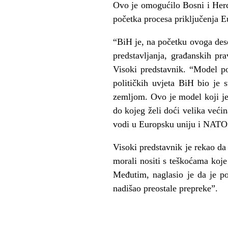
Ovo je omogućilo Bosni i Herc
početka procesa priključenja E
“BiH je, na početku ovoga dese
predstavljanja, građanskih pr
Visoki predstavnik. “Model po
političkih uvjeta BiH bio je s
zemljom. Ovo je model koji je
do kojeg želi doći velika većin
vodi u Europsku uniju i NATO
Visoki predstavnik je rekao da
morali nositi s teškoćama koje 
Međutim, naglasio je da je po
nadišao preostale prepreke”.