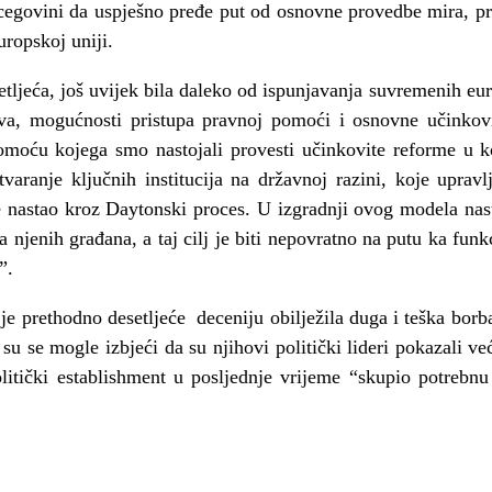
egovini da uspješno pređe put od osnovne provedbe mira, pr
uropskoj uniji.
tljeća, još uvijek bila daleko od ispunjavanja suvremenih eu
ava, mogućnosti pristupa pravnoj pomoći i osnovne učinkovit
moću kojega smo nastojali provesti učinkovite reforme u k
tvaranje ključnih institucija na državnoj razini, koje uprav
 nastao kroz Daytonski proces. U izgradnji ovog modela nast
a njenih građana, a taj cilj je biti nepovratno na putu ka funk
”.
 je prethodno desetljeće deceniju obilježila duga i teška borb
su se mogle izbjeći da su njihovi politički lideri pokazali v
litički establishment u posljednje vrijeme “skupio potrebnu 