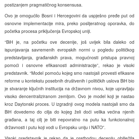
postizanjem pragmatičnog konsensusa.
Ovo je omogućilo Bosni i Hercegovini da uspješno pređe put od
osnovne implementacije mira, preko poslijeratnog oporavka, do
početka procesa priključenja Evropskoj uniji.
“BiH je, na početku ove decenije, još uvijek bila daleko od
ispunjavanja savremenih evropskih normi u pogledu političkog
predstavljanja, građanskih prava, mogućnosti pristupa pravnoj
pomoći i osnovne efikasnosti administracije”, rekao je visoki
predstavnik. “Model pomoću kojeg smo nastojali provesti efikasne
reforme u kontekstu posebnih društvenih i političkih uslova BiH bio
je stvaranje ključnih institucija na državnom nivou, koje upravljaju
visoko dencentraliziranom zemljom. Ovo je model koji je nastao
kroz Daytonski proces. U izgradnji ovog modela nastojali smo da
BiH dovedemo do cilja do kojeg želi doći velika većina njenih
građana, a taj cilj je biti nepovratno na putu ka funkcionalnoj
državnosti i putu koji vodi u Evropsku uniju i NATO”.
Visoki predstavnik je rekao da je prethodnu deceniju obilježila