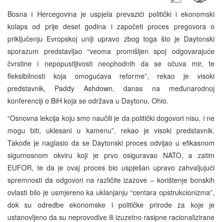
Bosna i Hercegovina je uspjela prevazići politički i ekonomski
kolaps od prije deset godina i započeti proces pregovora o
priključenju Evropskoj uniji upravo zbog toga što je Daytonski
sporazum predstavljao “veoma promišljen spoj odgovarajuće
čvrstine i nepopustljivosti neophodnih da se očuva mir, te
fleksibilnosti koja omogućava reforme”, rekao je visoki
predstavnik, Paddy Ashdown, danas na međunarodnoj
konferenciji o BiH koja se održava u Daytonu, Ohio.
“Osnovna lekcija koju smo naučili je da politički dogovori nisu, i ne
mogu biti, uklesani u kamenu”, rekao je visoki predstavnik.
Takođe je naglasio da se Daytonski proces odvijao u efikasnom
sigurnosnom okviru koji je prvo osiguravao NATO, a zatim
EUFOR, te da je ovaj proces bio uspješan upravo zahvaljujući
spremnosti da odgovori na različite izazove – korištenje bonskih
ovlasti bilo je usmjereno ka uklanjanju “centara opstrukcionizma”,
dok su odredbe ekonomske i političke prirode za koje je
ustanovljeno da su neprovodive ili izuzetno rasipne racionalizirane