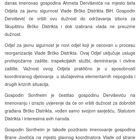
danas imenovao gospodina Ahmeta Derviševića na mjesto šefa
Odjela za javnu sigurnost Vlade Brčko Distrikta BiH. Gospodin
Dervišević će vršiti ovu dužnost do održavanja izbora za
Skupštinu Brčko Distrikta i dok izabrana vlada ne preuzme
dužnost.
Odjel za javnu sigurnost je novi odjel koji je osnovan u procesu
reorganizacije Vlade Brčko Distrikta. Ovaj Odjel uključuje usluge
protivpožarne zaštite, inspekcijskih službi, deminiranja i civilne
zaštite. Važnost ovog Odjela praktično je u sposobnosti
koordiniranog djelovanja u slučajevima elementarnih nepogoda i
drugih kriznih situacija.
Gospodin Sontheim je čestitao gospodinu Derviševiću na
imenovanju i izrazio uvjerenje da će on vršiti dužnost za dobrobit
građana Brčko Distrikta, vođen samo svojom savješću, Statutom
Distrikta i interesima svih naroda.
Gospodin Sontheim je takođe pozdravio imenovanje gospodina
Brane Jovičića na mjesto glavnog koordinatora Vlade od strane