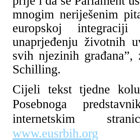
prije i da se Parlament u
mnogim neriješenim pita
europskoj integraci
unaprjeđenju životnih uv
svih njezinih građana”,
Schilling.
Cijeli tekst tjedne ko
Posebnoga predstav
internetskim str
www.eusrbih.org