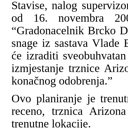
Stavise, nalog supervizo
od 16. novembra 200
“Gradonacelnik Brcko Dis
snage iz sastava Vlade B
će izraditi sveobuhvatan
izmjestanje trznice Ariz
konačnog odobrenja.”
Ovo planiranje je trenut
receno, trznica Arizona
trenutne lokacije.