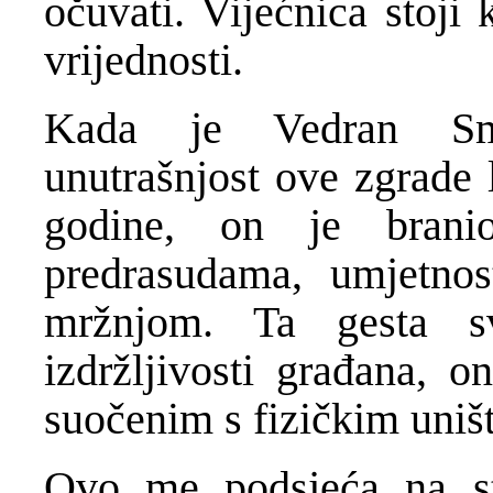
očuvati. Vijećnica stoji 
vrijednosti.
Kada je Vedran Smaj
unutrašnjost ove zgrade 
godine, on je branio
predrasudama, umjetnos
mržnjom. Ta gesta sv
izdržljivosti građana, o
suočenim s fizičkim uniš
Ovo me podsjeća na st