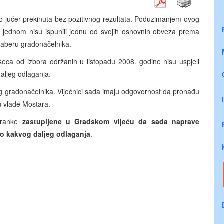
 jučer prekinuta bez pozitivnog rezultata. Poduzimanjem ovog
š jednom nisu ispunili jednu od svojih osnovnih obveza prema
izaberu gradonačelnika.
eseca od izbora održanih u listopadu 2008. godine nisu uspjeli
daljeg odlaganja.
g gradonačelnika. Vijećnici sada imaju odgovornost da pronađu
bu vlade Mostara.
stranke
zastupljene u Gradskom vijeću da sada naprave
ilo kakvog daljeg odlaganja
.