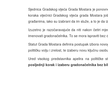
Sjednica Gradskog vijeća Grada Mostara je ponovno
koraka vijećnici Gradskog vijeća grada Mostara jo
građanima, iako su izabrani da im služe, a to je da 
Izuzetno je razočaravajuće da niti nakon četiri mj
imenovati gradonačelnika. To se mora ispraviti bez 
Statut Grada Mostara definira postupak izbora novo
političku volju i zrelost, te izaberu novu ključnu oso
Ured visokog predstavnika apelira na političke 
posljednji korak i izaberu gradonačelnika bez b