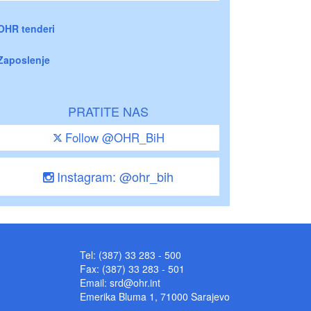
OHR tenderi
Zaposlenje
PRATITE NAS
Follow @OHR_BiH
Instagram: @ohr_bih
Tel: (387) 33 283 - 500
Fax: (387) 33 283 - 501
Email:
srd@ohr.int
Emerika Bluma 1, 71000 Sarajevo