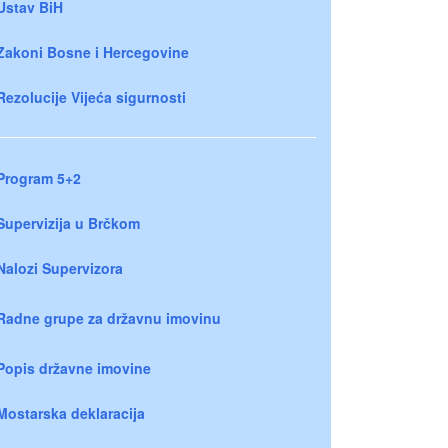
Ustav BiH
Zakoni Bosne i Hercegovine
Rezolucije Vijeća sigurnosti
Program 5+2
Supervizija u Brčkom
Nalozi Supervizora
Radne grupe za državnu imovinu
Popis državne imovine
Mostarska deklaracija