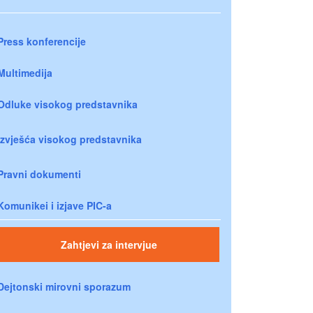
Press konferencije
Multimedija
Odluke visokog predstavnika
Izvješća visokog predstavnika
Pravni dokumenti
Komunikei i izjave PIC-a
Zahtjevi za intervjue
Dejtonski mirovni sporazum