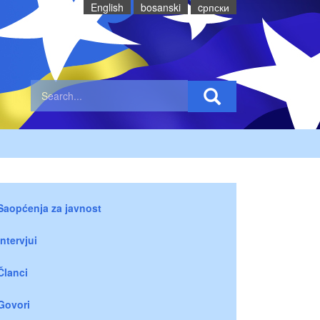
English
bosanski
cрпски
Saopćenja za javnost
Intervjui
Članci
Govori