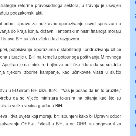
strategije reforme pravosudnoga sektora, u travnju je usvojen
ađuju podzakonski akti.
vni odbor Uprave za neizravno oporezivanje usvoji sporazum o
ja do kraja lipnja, državni i entitetski ministri financija moraju
e Ustava BiH su još uvijek u fazi razgovora.
rvi, potpisivanje Sporazuma o stabilizaciji i pridruživanju bit će
jena situacije u BiH na temelju potpunoga poštivanja Mirovnoga
Apelirao je na ministre i njihove političke lidere da se suzdrže
anja tijekom izborne kampanje, kao učinkovite vlasti u službi
stvu u EU širom BiH blizu 85%. “Vaš je posao da im to pružite,”
otrebu da se Vijeće ministara fokusira na pitanja kao što su
icirala velika većina građana BiH.
ljeva i dva uvjeta koji moraju biti ispunjeni kako bi Upravni odbor
zatvaranju OHR-a. “Vlasti u BiH, a ne OHR, su odgovorni za