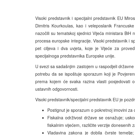
Visoki predstavnik i specijalni predstavnik EU Miros
Dimitris Kourkoulas, kao i veleposlanik Francusk
nazočili su tematskoj sjednici Vijeća ministara BiH
procesa europske integracije. Visoki predstavnik i sp
pet ciljeva i dva uvjeta, koje je Vijeće za prov
specijalnoga predstavnika Europske unije.
U svezi sa sadašnjim zastojem u raspodjeli državne i
potrebu da se ispoštuje sporazum koji je Povjeren
prema kojem će svaka razina vlasti posjedovati on
ustavnih odgovornosti.
Visoki predstavnik/specijalni predstavnik EU je pozdr
Postignut je sporazum o pokretnoj imovini za
Fiskalna održivost države se osnažuje; usko
fiskalnim vijećem, različite verzije donesenih 
Vladavina zakona je dobila čvrste temelje;