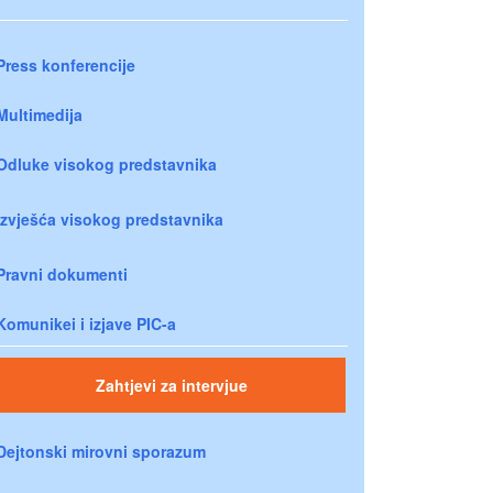
Press konferencije
Multimedija
Odluke visokog predstavnika
Izvješća visokog predstavnika
Pravni dokumenti
Komunikei i izjave PIC-a
Zahtjevi za intervjue
Dejtonski mirovni sporazum