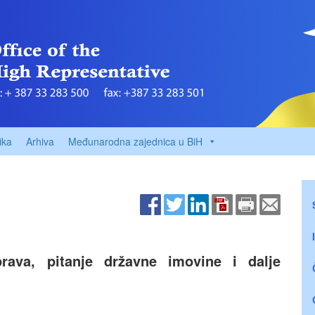
ika
Arhiva
Međunarodna zajednica u BiH
rava, pitanje državne imovine i dalje