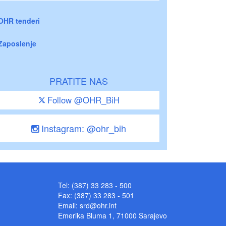
OHR tenderi
Zaposlenje
PRATITE NAS
Follow @OHR_BiH
Instagram: @ohr_bih
Tel: (387) 33 283 - 500
Fax: (387) 33 283 - 501
Email:
srd@ohr.int
Emerika Bluma 1, 71000 Sarajevo