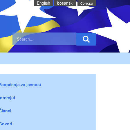
English
bosanski
cрпски
Saopćenja za javnost
Intervjui
Članci
Govori