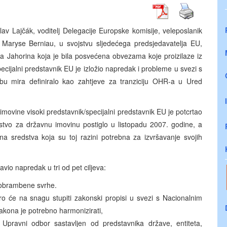
lav Lajčák, voditelj Delegacije Europske komisije, veleposlanik
e Maryse Berniau, u svojstvu sljedećega predsjedavatelja EU,
 na Jahorina koja je bila posvećena obvezama koje proizilaze iz
ecijalni predstavnik EU je izložio napredak i probleme u svezi s
edbu mira definiralo kao zahtjeve za tranziciju OHR-a u Ured
movine visoki predstavnik/specijalni predstavnik EU je potcrtao
stvo za državnu imovinu postiglo u listopadu 2007. godine, a
a sredstva koja su toj razini potrebna za izvršavanje svojih
avio napredak u tri od pet ciljeva:
 obrambene svrhe.
ro će na snagu stupiti zakonski propisi u svezi s Nacionalnim
zakona je potrebno harmonizirati,
 Upravni odbor sastavljen od predstavnika države, entiteta,