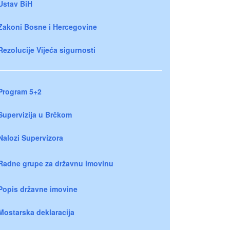
Ustav BiH
Zakoni Bosne i Hercegovine
Rezolucije Vijeća sigurnosti
Program 5+2
Supervizija u Brčkom
Nalozi Supervizora
Radne grupe za državnu imovinu
Popis državne imovine
Mostarska deklaracija