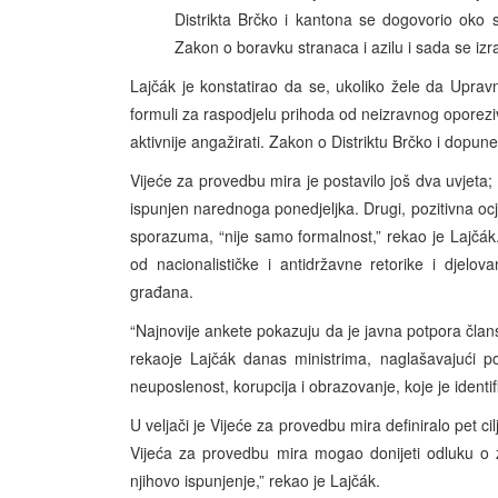
Distrikta Brčko i kantona se dogovorio oko 
Zakon o boravku stranaca i azilu i sada se izr
Lajčák je konstatirao da se, ukoliko žele da Upra
formuli za raspodjelu prihoda od neizravnog oporezivan
aktivnije angažirati. Zakon o Distriktu Brčko i dopun
Vijeće za provedbu mira je postavilo još dva uvjeta; p
ispunjen narednoga ponedjeljka. Drugi, pozitivna oc
sporazuma, “nije samo formalnost,” rekao je Lajčák. 
od nacionalističke i antidržavne retorike i djelov
građana.
“Najnovije ankete pokazuju da je javna potpora član
rekaoje Lajčák danas ministrima, naglašavajući p
neuposlenost, korupcija i obrazovanje, koje je identif
U veljači je Vijeće za provedbu mira definiralo pet ci
Vijeća za provedbu mira mogao donijeti odluku o 
njihovo ispunjenje,” rekao je Lajčák.