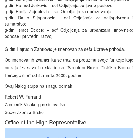
g-din Hamed Jerkovic – sef Odjeljenja za javne poslove;
g-dja Hasija Zejnulovic – sef Odjeljenja za obrazovanje;
g-din Ratko Stjepanovic – sef Odjeljenja za poljoprivredu i
sumarstvo;
g-din Ismet Dedeic – sef Odjeljenja za urbanizam, imovinske
odnose i privredni razvoj.
G-din Hajrudin Zahirovic je imenovan za sefa Uprave prihoda.
Od imenovanih zvanicnika se trazi da preuzmu svoje funkcije koje
moraju izvrsavati u skladu sa “Statutom Brcko Distrikta Bosne i
Hercegovine” od 8. marta 2000. godine.
Ovaj Nalog stupa na snagu odmah.
Robert W. Farrand
Zamjenik Visokog predstavnika
Supervizor za Brcko
Office of the High Representative