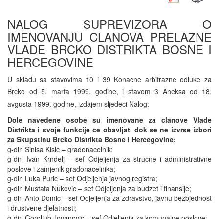
NALOG SUPREVIZORA O
IMENOVANJU CLANOVA PRELAZNE
VLADE BRCKO DISTRIKTA BOSNE I
HERCEGOVINE
U skladu sa stavovima 10 i 39 Konacne arbitrazne odluke za
Brcko od 5. marta 1999. godine, i stavom 3 Aneksa od 18.
avgusta 1999. godine, izdajem sljedeci Nalog:
Dole navedene osobe su imenovane za clanove Vlade
Distrikta i svoje funkcije ce obavljati dok se ne izvrse izbori
za Skupstinu Brcko Distrikta Bosne i Hercegovine:
g-din Sinisa Kisic – gradonacelnik;
g-din Ivan Krndelj – sef Odjeljenja za strucne i administrativne
poslove i zamjenik gradonacelnika;
g-din Luka Puric – sef Odjeljenja javnog registra;
g-din Mustafa Nukovic – sef Odjeljenja za budzet i finansije;
g-din Anto Domic – sef Odjeljenja za zdravstvo, javnu bezbjednost
i drustvene djelatnosti;
g-din Goroljub Jovanovic – sef Odjeljenja za komunalne poslove;