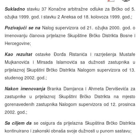
Sukladno
stavku 37 Konačne arbitražne odluke za Brčko od 5.
ožujka 1999. god. i stavku 2 Aneksa od 18. kolovoza 1999. god.;
Pozivajući se na
Nalog supervizora od 21. ožujka 2000. god. o
imenovanju članova prijelazne Skupštine Brčko Distrikta Bosne i
Hercegovine;
Kao rezultat
ostavke Đorđa Ristanića i razrješenja Mustafe
Mujkanovića i Mirsada Islamovića sa dužnosti zastupnika u
prijelaznoj Skupštini Brčko Distrikta Nalogom supervizora od 13.
studenog 2002. god.;
Nakon imenovanja
Branka Damjanca i Ahmeta Derviševića za
zastupnike u prijelaznoj Skupštini Brčko Distrikta na mjesto
gorenavedenih zastupnika Nalogom supervizora od 12. prosinca
2002. god.;
Sa ciljem da
se osigura da prijelazna Skupština Brčko Distrikta
kontinuirano i zakonski obnaša svoje dužnosti u punom sastavu;