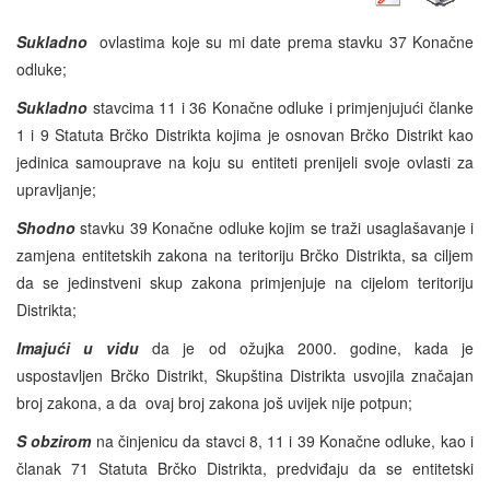
Sukladno
ovlastima koje su mi date prema stavku 37 Konačne
odluke;
Sukladno
stavcima 11 i 36 Konačne odluke i primjenjujući članke
1 i 9 Statuta Brčko Distrikta kojima je osnovan Brčko Distrikt kao
jedinica samouprave na koju su entiteti prenijeli svoje ovlasti za
upravljanje;
Shodno
stavku 39 Konačne odluke kojim se traži usaglašavanje i
zamjena entitetskih zakona na teritoriju Brčko Distrikta, sa ciljem
da se jedinstveni skup zakona primjenjuje na cijelom teritoriju
Distrikta;
Imajući u vidu
da je od ožujka 2000. godine, kada je
uspostavljen Brčko Distrikt, Skupština Distrikta usvojila značajan
broj zakona, a da ovaj broj zakona još uvijek nije potpun;
S obzirom
na činjenicu da stavci 8, 11 i 39 Konačne odluke, kao i
članak 71 Statuta Brčko Distrikta, predviđaju da se entitetski