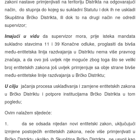
zakoni nastave primjenjivati na teritoriju Distrikta na odgovarajući
način, do stupnja do kojeg su sukladni Statutu i dok ih ne uskladi
Skupština Brčko Distrikta, ili dok to na drugi način ne odredi
supervizor;
Imajući u vidu
da supervizor mora, prije isteka mandata
sukladno stavcima 11 i 39 Konačne odluke, proglasiti da bivša
među-entitetska linija razdvajanja u Distriktu nema više pravnog
značaja, a da ovo još uvijek nije moguće zbog toga što se veliki
broj entitetskih zakona još uvijek primjenjuje sa obje strane bivše
među-entitetske linije razdvajanja u Brčko Distriktu;
U cilju
jačanja procesa usklađivanja i zamjene entitetskih zakona
u Brčko Distriktu i potpore institucijama Brčko Distrikta u tom
pogledu;
Ovim nalažem sljedeće:
1. da se odsada nijedan novi entitetski zakon, uključujući
izmjene postojećih entitetskih zakona, neće više primjenjivati u
Brčko Distriktu ukoliko ih Skupština Brčko Distrikta ne usvoji kao