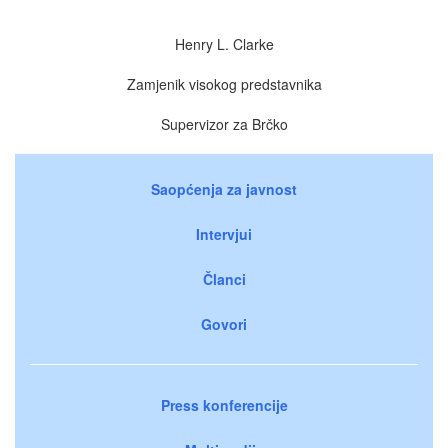
Henry L. Clarke
Zamjenik visokog predstavnika
Supervizor za Brčko
Saopćenja za javnost
Intervjui
Članci
Govori
Press konferencije