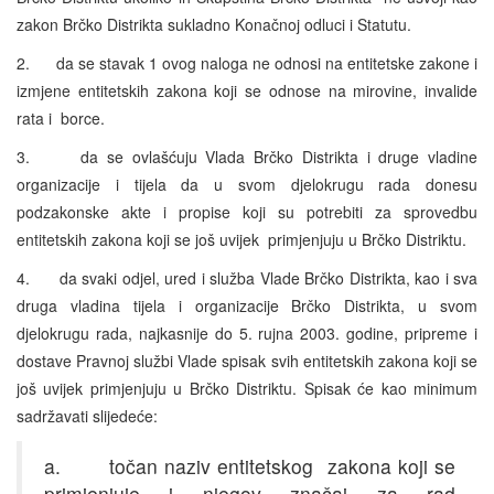
zakon Brčko Distrikta sukladno Konačnoj odluci i Statutu.
2. da se stavak 1 ovog naloga ne odnosi na entitetske zakone i
izmjene entitetskih zakona koji se odnose na mirovine, invalide
rata i borce.
3. da se ovlašćuju Vlada Brčko Distrikta i druge vladine
organizacije i tijela da u svom djelokrugu rada donesu
podzakonske akte i propise koji su potrebiti za sprovedbu
entitetskih zakona koji se još uvijek primjenjuju u Brčko Distriktu.
4. da svaki odjel, ured i služba Vlade Brčko Distrikta, kao i sva
druga vladina tijela i organizacije Brčko Distrikta, u svom
djelokrugu rada, najkasnije do 5. rujna 2003. godine, pripreme i
dostave Pravnoj službi Vlade spisak svih entitetskih zakona koji se
još uvijek primjenjuju u Brčko Distriktu. Spisak će kao minimum
sadržavati slijedeće:
a. točan naziv entitetskog zakona koji se
primjenjuje i njegov značaj za rad